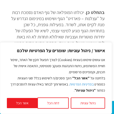
בהחלט כן
. יכולתו המופלאה של גוף האדם נסמכת רבות
על "עצלנות – פארזיט" הגוף ושימוש במינימום הנדרש על
מנת לקיים אותו, לשרוד. בפעילות גופנית, כל שכן
בתחרויות הגוף מגיע למיצוי עצמי, לשיא של הפעלה של
יחידות מוטוריות ועצביות שאילולא תחרות לא היו באות
לידי שימוש וניצול. זאת ועוד, תחרות מהווה מקום מפגש
מופלא עם "אלופים" עם ספורטאי עילית, רק שם אתה יכול
אישור / ניהול עוגיות: שומרים על הפרטיות שלכם
איזה סוג חימום הם עושים, האם הם מבצעים "רוטינות"
אנו עושים שימוש בעוגיות (Cookies) לצורך תפעול תקין של האתר, שיפור
טרם תחרות (טקס החלפת נעליים למשל), איך הם נושמים,
חוויית המשתמש, ניתוח התנהגות ומעקב סטטיסטי, התאמה אישית של
עד כמה הם מתחמצנים, כמה הם "בקצה" ובכלל, אתה –
תכנים, וקמפיינים פרסומיים.
ספורטאי עממי רץ ומבצע פעילות בדיוק על אותו מסלול,
בלחיצה על
"אשר הכל"
הינך מסכים/ה לשימוש בכלל סוגי העוגיות
משטח שהם מבצעים זאת; כמובן, למעט עניין הדרפטינג
כמפורט
במדיניות הפרטיות
. באפשרותך לבחור באילו עוגיות להסכים דרך
בתחרות טריאתלון.
כפתור
"ניהול עוגיות"
.
לבסוף, תחרות ובטח כאשר יש קבוצה נפלאה מאחוריך
ומלפניך, הינה חוויה עוצמתית, מרגשת, מאחדת ומופלאה
ניהול עוגיות
דחה הכל
אשר הכל
– נסו זאת….להלן
סרטון סיום מרוץ רעננה שלי
– כמה
קושי, ריגוש ועוצמה שיש בזה: