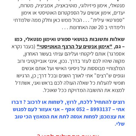
מנטאלי, אימון פיזיולוגי, מוטיבאציה, אמביציה, מטרות,
יעדים, אימון אנשים על הספקטרום האוטיסטי או אימון
"ספורטאי עילית" . . . הכול ממש כאן וחלק ממה שלמדתי
ולימדתי ב 20 שנה האחרונות . . .
שאלות ותשובות בנושאי ספורט ואימון מנטאלי, כמו
– גם,
"אימון אנשים על הרצף האוטיסטי"
(בעבר נקרא
אספרגר) אותם ליקטתי ועליהם עניתי בעשור האחרון,
מקווה שיהיו לכם לעזר בדרך. נכון, אינני אובייקטיבי ורוב
המלצותיי מבוססות על ניסיוני האישי ועל אותם אנשים
וגופים ש"רצים" אתי לאורך השנים ובכל דרך; כן, הרגישו
חופשי להעלות כל שאלה העולה לכם בראש ואני, אשתדל
למצוא את התשובה המדויקת ככל שאוכל.
רוצים להתחיל ללכת, לרוץ, לשחות או לרכוב ? דברו
אתי – 8993137 – 052 אסף – אני אעזור לעם לפגוש
את עצמכם; לפחות אנסה לתת את המאמץ הכי טוב
שלי.