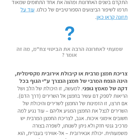
התקדם בשנים האחרונות ומהווה את אחד התחומים שמאוד
תרמו לשיפור הביצועים הספורטיביים של כולנו.
עוד על
תזונה קראו כאן
.
שמעתי לאחרונה הרבה את הביטוי צח"מ, מה זה
אומר ?
צריכת חמצן מרבית או קיבולת אירובית מקסימלית,
הינה הנפח המרבי של חמצן הנצרך ע"י הגוף בכל
דקה של מאמץ גופני
. למעשה, זו היכולת של הלב ושל
הריאות לספק דם עשיר בחמצן אל השרירים (דרך הדם).
אם תרצו, זו הזמינות של החמצן לשרירים והיכולת של
השרירים לנצל את החמצן המגיע אליהם – עוד נגיע למה
חשובים אימוני איכות. אגב, לצריכת החמצן המרבית יש
מרכיב גנטי חזק ולא ניתן לשנותו, לשפרה בצורה
משמעותית. יכולת אנאירובית – אל-אווירני בעברית, הוא