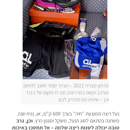
מרתון טבריה 2022 – הציוד סופר חשוב לתחום
מורכב וקשה כמו ריצה; תנו לו מקום של כבוד
וכן – שיהיה נוח ומדויק לכם.
נעל ריצה ממוצעת "חיה" בערך 600 ק"מ, או, נניח שנה.
משתנה בהתאם לסוג הנעל, משקל וסגנון הרץ.
וכן, גרב
טובה יכולה לשנות ריצה שלמה – אל תחסכו באיכות