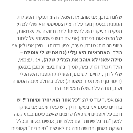
שלום רב וכן, אני אוהב את השאלה הזו; תפקיד הפעילות
הגופנית באימון נוער על הרצף האוטיסטי הוא שולי למדי;
תפקידו העיקרי הוא להעצים! לתת תחושה של עצמאות,
של התמצאות במרחב (אני שם דגש משמעותי על לימוד
כיווני הרוחות: מזרח, מערב, צפון ודרום) – היכן אני ולאן אני
הולך!
האחראיות היא עליי (גם אם יש לי אוטיזם –
מילה שאני לא אוהב את הצליל שלה),
אני, עצמאי,
הולך תמיד זקוף, גאה, סמוך ובטוח בעצי וכמובן במאמן
שלי לדרך, לחיים. לסיכום, הפעילות הגופנית היא הכלי
(דימוי גוף היא תמיד משפרת) אולם בהחלט איננה המטרה
ושוב, תודה על השאלה המצוינת הזו
ואם אפשר עוד מילה:
"כל אחד הוא יחיד ומיוחד"!
יש
בחורים עימם אני בעיקר הולך, יש כאלו עימם אני בעיקר
רוכב על אופניים ויש כאלו שרוצים שאשב עימם בבתי קפה
למען "נתרגל שיחות" עם מלצריות, אנשים באזור ובכלל
הענקת בטחון ותחושה נוחה גם לאנשים "מיוחדים" וקסומים