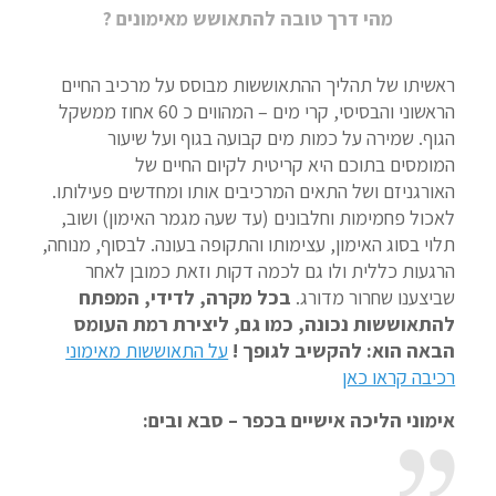
מהי דרך טובה להתאושש מאימונים ?
ראשיתו של תהליך ההתאוששות מבוסס על מרכיב החיים
הראשוני והבסיסי, קרי מים – המהווים כ 60 אחוז ממשקל
הגוף. שמירה על כמות מים קבועה בגוף ועל שיעור
המומסים בתוכם היא קריטית לקיום החיים של
האורגניזם ושל התאים המרכיבים אותו ומחדשים פעילותו.
לאכול פחמימות וחלבונים (עד שעה מגמר האימון) ושוב,
תלוי בסוג האימון, עצימותו והתקופה בעונה. לבסוף, מנוחה,
הרגעות כללית ולו גם לכמה דקות וזאת כמובן לאחר
שביצענו שחרור מדורג.
בכל מקרה, לדידי, המפתח
להתאוששות נכונה, כמו גם, ליצירת רמת העומס
הבאה הוא: להקשיב לגופך !
על התאוששות מאימוני
רכיבה קראו כאן
אימוני הליכה אישיים בכפר – סבא ובים:
@asafrunners1