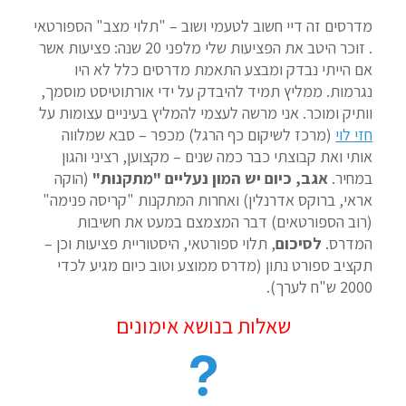
מדרסים זה דיי חשוב לטעמי ושוב – "תלוי מצב" הספורטאי
. זוכר היטב את הפציעות שלי מלפני 20 שנה: פציעות אשר
אם הייתי נבדק ומבצע התאמת מדרסים כלל לא היו
נגרמות. ממליץ תמיד להיבדק על ידי אורתוטיסט מוסמך,
וותיק ומוכר. אני מרשה לעצמי להמליץ בעיניים עצומות על
חזי לוי
(מרכז לשיקום כף הרגל) מכפר – סבא שמלווה
אותי ואת קבוצתי כבר כמה שנים – מקצוען, רציני והגון
במחיר.
אגב, כיום יש המון נעליים "מתקנות"
(הוקה
אראי, ברוקס אדרנלין) ואחרות המתקנות "קריסה פנימה"
(רוב הספורטאים) דבר המצמצם במעט את חשיבות
המדרס.
לסיכום
, תלוי ספורטאי, היסטוריית פציעות וכן –
תקציב ספורט נתון (מדרס ממוצע וטוב כיום מגיע לכדי
2000 ש"ח לערך).
שאלות בנושא אימונים