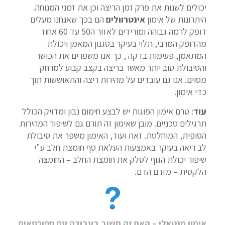
יכולים לשנות את פרק זמן הריצה וכן את זמני המנוחה.
היתרונות של אימון
אינטרוולים
הם בכך שאנחנו מעלים
דופק לרמה גבוהה ומורידים לאזור ה50 עד 60 אחוז
מהדופק המרבי, תלוי בעיקר בסגנון המאמן ויכולת
המתאמן, פעימות בדקה , כך אנו משפרים את הכושר
והסיבולת טוב יותר מאשר בריצה בקצב קבוע למרחק
מסוים. אנו גם עובדים על מהירות ריצה והתאוששות תוך
כדי אימון.
עוד
: טרם אימון הפוגות יש לבצע חימום נבון ומדויק הכולל
תרגילים טכניים. מובן שאימון זה תורם גם לשיפור המהירות
הסופית, המוחלטת. זאת ועוד, האימון משפר את סיבולת
לב ריאה בעיקר באמצעות העלאת סף חומצת חלב ע"י
שיפור יכולת הגוף לסלק את חומצת החלב – החומצה
הלקטית – מזרם הדם.
אימון מנטאלי – האם זה חשוב בעבודה עם ספורטאים