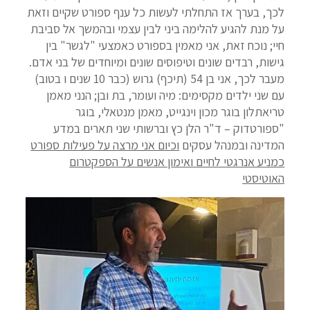
לכך, בערך אז התחלתי לעשות כל ענף ספורט שקיים וזאת
על מנת להגיע להלימה ביני לבין עצמי ובהמשך אל סביבת
חיי; נוכח זאת, אני מאמין בספורט כאמצעי "לגשר" בין
גישות, רבדים שונים וטיפוסים שונים ומיוחדים של בני אדם.
מעבר לכך, אני בן 54 (תיכף) גרוש (כבר 10 שנים ו בטוב)
עם שני ילדים מקסימים: מיה ועומר, בת ובן; הנני מאמן
טריאתלון בוגר מכון וינגייט, מאמן מנטאלי, בוגר
"ספורטדוק – ד"ר הלן כץ וברשותי שני תארים במדע
המדינה ובמנהל עסקים
וכיום אני מרצה על פעילות ספורט
כמניע אנרגטי לחיים ואימון אנשים על הספקטרום
האוטיסטי