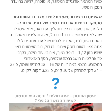
מושג המתאר אורגניזם המסוגל, או מוכרח, לחיות בהיעדר
חמצן חופשי.
שאיפתנו כרצים וכמאמנים ליצור מצב בו הספורטאי
מתפקד בריצות ארוכות במצב של דופק אירובי
–
כלומר, שכן מעורב חמצן בתהליך. עם זאת, אנא שימו לב
שזה לא דיכוטומי – ברז 1 וברז 2, אלא תהליכים משולבים.
בשפת העם, נגיד, שסביר להניח שכל עוד אתה יכול לדבר
אתה מצוי בטווח דופק אירובי. בגדול, רוב האימונים ראוי
שיהיו בזון 2 / 1 – דופק נמוך, אירובי. עוד מילה, בקרב
טריאתלטיות הישג ברמה עולמית, הסף האנאירובי
הממוצע, נמצא במהירויות של 16 – 18 קמ"ש ואומר, כ 33
– 34 דק' למרחק של 10 ק"מ, כ 3:22 דקות לק"מ.
אימון הפוגות – אינטרוולים ? ובמה היא תורמת
לשיפור הכושר הגופני ?