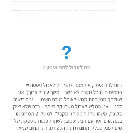
אימוני הליכה אישיים בכפר סבא עם המאמן הותיק והמוכר אסף לב
מוזמנים ליצור קשר ממש עכשיו
#אימוןמנטאליוגופני
#רציםעםאסף
#פוריוישראל
#חציאישברזל
#אסףלב
#קבוצתריצהבכפרסבא
♬ צליל מקורי – אימון מנטאלי וגופני: אסף לב
מה לאכול לפני אימון ?
ביום לפני אימון, אני מאוד משתדל לאכול פסטה =
פחמימות (בכל מקרה לא בשר – משך עיכול ארוך). אם
שאלתך מתייחסת ממש לאוכל בטרם האימון – נניח כשעה
לפני – אני ממליץ לאכול משהו קל ביותר – כזה שלא יציק
בקיבה, משהו שהגוף מכיר ו"מקבל". למשל, 2 תמרים או
בננה או פרוסה עם דבש וכמובן לשתות כמות מספקת של
מים לפני. ככלל, תחום תזונת הספורט, הינו תחום שמאוד