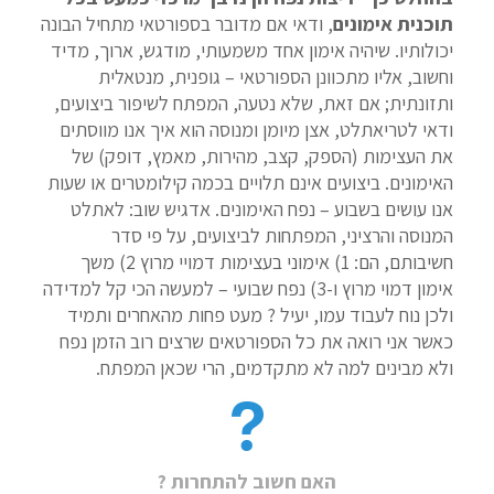
תוכנית אימונים
, ודאי אם מדובר בספורטאי מתחיל הבונה
יכולותיו. שיהיה אימון אחד משמעותי, מודגש, ארוך, מדיד
וחשוב, אליו מתכוונן הספורטאי – גופנית, מנטאלית
ותזונתית; אם זאת, שלא נטעה, המפתח לשיפור ביצועים,
ודאי לטריאתלט, אצן מיומן ומנוסה הוא איך אנו מווסתים
את העצימות (הספק, קצב, מהירות, מאמץ, דופק) של
האימונים. ביצועים אינם תלויים בכמה קילומטרים או שעות
אנו עושים בשבוע – נפח האימונים. אדגיש שוב: לאתלט
המנוסה והרציני, המפתחות לביצועים, על פי סדר
חשיבותם, הם: 1) אימוני בעצימות דמויי מרוץ 2) משך
אימון דמוי מרוץ ו-3) נפח שבועי – למעשה הכי קל למדידה
ולכן נוח לעבוד עמו, יעיל ? מעט פחות מהאחרים ותמיד
כאשר אני רואה את כל הספורטאים שרצים רוב הזמן נפח
ולא מבינים למה לא מתקדמים, הרי שכאן המפתח.
האם חשוב להתחרות ?