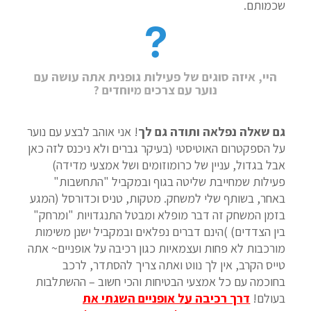
שכמותם.
היי, איזה סוגים של פעילות גופנית אתה עושה עם
נוער עם צרכים מיוחדים ?
גם שאלה נפלאה ותודה גם לך
! אני אוהב לבצע עם נוער
על הספקטרום האוטיסטי (בעיקר גברים ולא ניכנס לזה כאן
אבל בגדול, עניין של כרומוזומים ושל אמצעי מדידה)
פעילות שמחייבת שליטה בגוף ובמקביל "התחשבות"
באחר, בשותף שלי למשחק. מטקות, טניס וכדורסל (המגע
בזמן המשחק זה דבר מופלא ומבטל התנגדויות "ומרחק"
בין הצדדים) )הינם דברים נפלאים ובמקביל ישנן משימות
מורכבות לא פחות ועצמאיות כגון רכיבה על אופניים~ אתה
טייס הקרב, אין לך נווט ואתה צריך להסתדר, לרכב
בחוכמה עם כל אמצעי הבטיחות והכי חשוב – ההשתלבות
בעולם!
דרך רכיבה על אופניים השגתי את