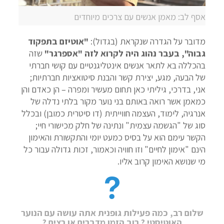
אסף לב: מאמן אנשים עם צרכים מיוחדים
מדובר על הגדרה שנקראת (בגדול):
"אוטיזם בתפקוד
גבוה", בעבר נהוג היה לקרוא לזה "אספרגר"
שזה
בהכללה בא לתאר אנשים אינטליגנטיים עם קושי חברתי
של הבעה, מגע, יצירת קשר והבנת סיטואציות חברתיות;
אני, בדרכי, גיליתי כאן תחום מעשיר ומפרה – הן כאדם והן
כמאמן אשר רואה באותם בני נוער מקור בלתי נדלה של
אנרגיה, לימוד, העצמה חווייתית (דו סיטרית כמובן) ובכלל
סוג של "הגשמה עצמית" ונתינה של חלק מכישורי חיי;
הקשר עימם הוא על בסיס כמעט יומי והתקשורת והאימון
הינם "אימון לחיים" וזו חוויה וכאמור, זכות גדולה עבור כל
מי שנושא האימון קרוב אליו.
שלום רב, כמה פעילות גופנית אתה עושה עם הנוער
האוטיסטי ? רוב הזמן מדברים או רצים ?