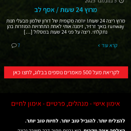
5 בנובמבר 2025
מרוץ 24 שעות / אסף לב
מרוץ ריצה 24 שעות! יוזמה מקומית של דורון שלמון מבעלי חנות
runway בואך זרזיר, זימנה אותי לאחת התחרויות המוזרות בהן
נתקלתי. ריצה על פני 24 שעות במסלול
[…]
קרא עוד
7
לקריאת מעל 500 מאמרים נוספים בבלוג, לחצו כאן
אימון אישי - מנהלים, פרטיים - אימון לחיים
להצליח יותר. להוביל טוב יותר. לחיות טוב יותר.
הצלחה אינה מקרית
. היא נבנית מתוך דרך חשיבה נכונה,