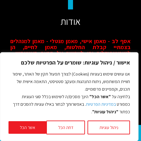
אודות
אסף לב - מאמן אישי, מאמן מנטלי - מאמן למנהלים
בצמתיי קבלת החלטות, מאמן לחיים, הן
לנוירוטיפיקלים והן לאנשים על הרצף האוטיסטי
-
"הספקטרום האוטיסטי" (בעבר קראו לזה "אספרגר") עימם
אישור / ניהול עוגיות: שומרים על הפרטיות שלכם
הוא בונה קשר ארוך טווח המבוסס על נאמנות – חברות,
לויאליות, התמדה, כנות, שמחה וכמובן – כיף! אחד מכלי
אנו עושים שימוש בעוגיות (Cookies) לצורך תפעול תקין של האתר, שיפור
העבודה המרכזי של אסף הוא ספורט – תנועה ועשייה:
חוויית המשתמש, ניתוח התנהגות ומעקב סטטיסטי, התאמה אישית של
Doing
הן בהיבט של "כישורי חיים" והן בהיבט של השתלבות
בסביבה והסתגלות אל מול התנאים הדינמיים שבה!
תכנים, וקמפיינים פרסומיים.
בלחיצה על
"אשר הכל"
הינך מסכים/ה לשימוש בכלל סוגי העוגיות
אסף מאמן את
קבוצת הריצה בכפר סבא "רצים עם
כמפורט
במדיניות הפרטיות
. באפשרותך לבחור באילו עוגיות להסכים דרך
אסף"
אותה הקים לפני כ20 שנה וזו מקיימת כ 3 אימונים
בשבוע בשעות הבוקר המוקדמות. אלו הרוצים ללכת ולחזק -
כפתור
"ניהול עוגיות"
.
מוזמנים לתאם
אימוני הליכה אישיים, כמו גם, קיום של
סדנת התפתחות אישיות בים: "על קו המים" - שלווה,
ניהול עוגיות
דחה הכל
אשר הכל
הפגת מתחים, חיזוק ודיוק בטחון עצמי במקביל
לקבלת החלטות מיטבית - אישית, עסקית ורגשית.