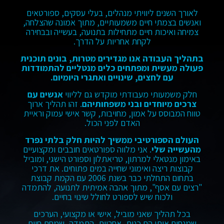
לאורך השנים ליוויתי מנהלים, בעלי עסקים, ספורטאים
ואנשים בצמתי חיים משמעותיים, מתוך אמונה שהצלחה,
צמיחה ואיכות חיים מתחילות בתנועה, בעשייה ובבחירה
לקחת אחריות על הדרך.
בתהליך העבודה אנו מגדירים מטרות, בונים תוכנית
פעולה מעשית ומפתחים כלים מנטליים להתמודדות
עם לחצים, שינויים ואתגרי היומיום.
חלק משמעותי מעבודתי מוקדש גם לליווי
אנשים עם
צרכים מיוחדים ובני משפחותיהם
. זהו תהליך ארוך
טווח המבוסס על אמון, מחויבות, קשר אישי עמוק וראיית
האדם לפני הכול.
העולם הספורטיבי ממשיך להיות חלק בלתי נפרד
מהעשייה שלי
. אני מלווה ספורטאים חובבים ומקצועיים
באימון מנטאלי למרתון, טריאתלון וספורט הישגי, ומוביל
קבוצות ריצה ואימוני שחייה במים פתוחים. את דרכי
בתחום התחלתי כבר בשנת 2006 עם הקמת קבוצת
"רצים עם אסף", מתוך אהבה אמיתית לתנועה, להתמדה
ולכוח שיש לספורט לחולל שינוי בחיים.
בכל תהליך שאני מוביל, אישי או מקצועי, הערכים
שמנחים אותי הם כנות, אחריות, התמדה, שמחת חיים