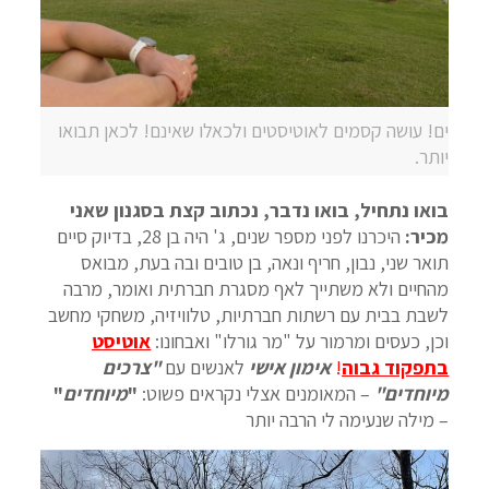
ים! עושה קסמים לאוטיסטים ולכאלו שאינם! לכאן תבואו
יותר.
בואו נתחיל, בואו נדבר, נכתוב קצת בסגנון שאני
מכיר:
היכרנו לפני מספר שנים, ג' היה בן 28, בדיוק סיים
תואר שני, נבון, חריף ונאה, בן טובים ובה בעת, מבואס
מהחיים ולא משתייך לאף מסגרת חברתית ואומר, מרבה
לשבת בבית עם רשתות חברתיות, טלוויזיה, משחקי מחשב
וכן, כעסים ומרמור על "מר גורלו" ואבחונו:
אוטיסט
בתפקוד גבוה
!
אימון אישי
לאנשים עם
"צרכים
מיוחדים"
– המאומנים אצלי נקראים פשוט:
"
מיוחדים
"
– מילה שנעימה לי הרבה יותר