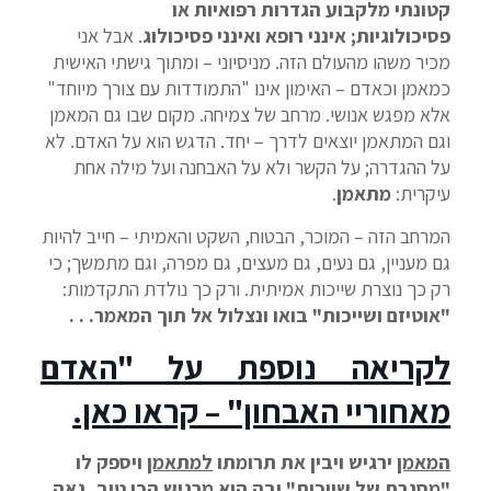
קטונתי מלקבוע הגדרות רפואיות או
פסיכולוגיות; אינני רופא ואינני פסיכולוג
. אבל אני
מכיר משהו מהעולם הזה. מניסיוני – ומתוך גישתי האישית
כמאמן וכאדם – האימון אינו "התמודדות עם צורך מיוחד"
אלא מפגש אנושי. מרחב של צמיחה. מקום שבו גם המאמן
וגם המתאמן יוצאים לדרך – יחד. הדגש הוא על האדם. לא
על ההגדרה; על הקשר ולא על האבחנה ועל מילה אחת
עיקרית:
מתאמן
.
המרחב הזה – המוכר, הבטוח, השקט והאמיתי – חייב להיות
גם מעניין, גם נעים, גם מעצים, גם מפרה, וגם מתמשך; כי
רק כך נוצרת שייכות אמיתית. ורק כך נולדת התקדמות:
"אוטיזם ושייכות" בואו ונצלול אל תוך המאמר. . .
לקריאה נוספת על "האדם
מאחוריי האבחון" – קראו כאן.
המאמן
ירגיש ויבין את תרומתו
למתאמן
ויספק לו
"מסגרת של שייכות" ובה הוא מרגיש הכי טוב, גאה,