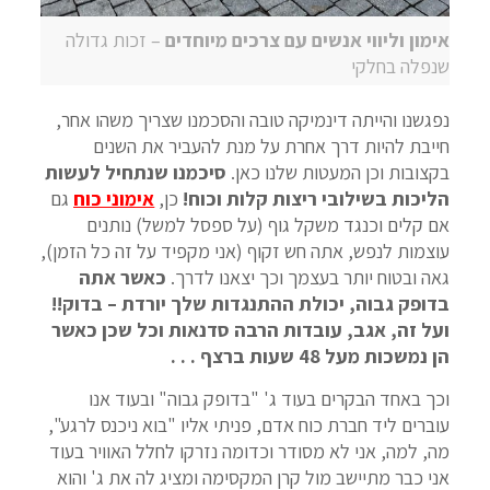
אימון וליווי אנשים עם צרכים מיוחדים
– זכות גדולה
שנפלה בחלקי
נפגשנו והייתה דינמיקה טובה והסכמנו שצריך משהו אחר,
חייבת להיות דרך אחרת על מנת להעביר את השנים
בקצובות וכן המעטות שלנו כאן.
סיכמנו שנתחיל לעשות
הליכות בשילובי ריצות קלות וכוח!
כן,
אימוני כוח
גם
אם קלים וכנגד משקל גוף (על ספסל למשל) נותנים
עוצמות לנפש, אתה חש זקוף (אני מקפיד על זה כל הזמן),
גאה ובטוח יותר בעצמך וכך יצאנו לדרך.
כאשר אתה
בדופק גבוה, יכולת ההתנגדות שלך יורדת – בדוק!!
ועל זה, אגב, עובדות הרבה סדנאות וכל שכן כאשר
הן נמשכות מעל 48 שעות ברצף . . .
וכך באחד הבקרים בעוד ג' "בדופק גבוה" ובעוד אנו
עוברים ליד חברת כוח אדם, פניתי אליו "בוא ניכנס לרגע",
מה, למה, אני לא מסודר וכדומה נזרקו לחלל האוויר בעוד
אני כבר מתיישב מול קרן המקסימה ומציג לה את ג' והוא