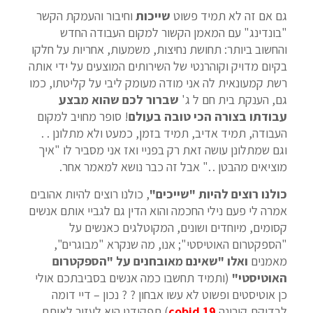
גם אם זה לא תמיד פשוט
שייכות
וחיבור והעמקת הקשר
"בונדינג" עם המאמן הקשור למקום העבודה החדש
והחשוב ביותר: תחושת נחיצות, משמעות, אחריות על חלקו
בקיום מדויק וקוהרנטי של השירותים המוצעים על ידי אותה
רשת קמעונאית לה אני מודה מעומק ליבי על קליטתו, כמו
גם, הענקת בית חם ל ג'
שברור לכם שהוא מבצע
עבודתו בצורה הכי טובה בעולם
! סופר מחויב למקום
העבודה, תמיד אדיב, תמיד בזמן, כמעט ולא מתלונן . .
וגם שמתלונן עושה זאת רק בפניי ואז אני מסביר לו "איך
מוציאים מהבטן . ." אבל זה כבר נושא למאמר אחר.
כולנו רוצים להיות "שייכים"
, כולנו רוצים להיות אהובים
אמרה לי פעם נילי החכמה והוא הדין גם לגביי אותם אנשים
קסומים, מיוחדים ושונים, המקוטלגים כאנשים על
"הספקטרום האוטיסטי"; אנו, מה שנקרא "מבוגרים",
מאמנים
ואלו "שאינם מאובחנים על "הספקטרום
האוטיסטי"
(ותמיד תחשבו כמה אנשים בסביבתכם אולי
כן אוטיסטים ופשוט לא עשו אבחון ? ? נכון – דיי דומה
לבדיקת קורונה
cobid 19
) תפקידנו הוא לעזור לאותם