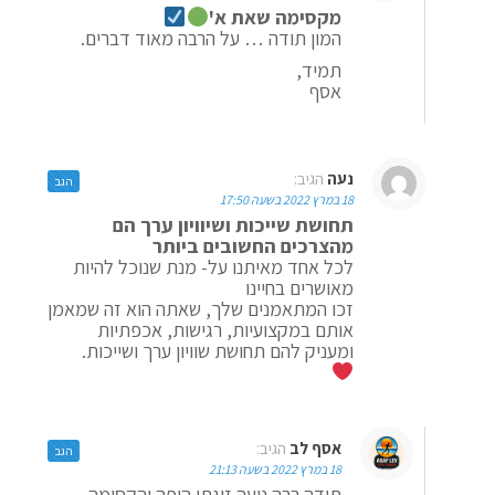
מקסימה שאת א'
המון תודה … על הרבה מאוד דברים.
תמיד,
אסף
נעה
הגיב:
הגב
18 במרץ 2022 בשעה 17:50
תחושת שייכות ושיוויון ערך הם
מהצרכים החשובים ביותר
לכל אחד מאיתנו על- מנת שנוכל להיות
מאושרים בחיינו
זכו המתאמנים שלך, שאתה הוא זה שמאמן
אותם במקצועיות, רגישות, אכפתיות
ומעניק להם תחושת שוויון ערך ושייכות.
אסף לב
הגיב:
הגב
18 במרץ 2022 בשעה 21:13
תודה רבה נועה זוגתי היפה והקסומה