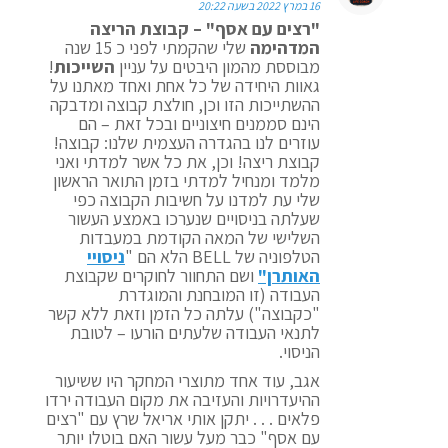
16 במרץ 2022 בשעה 20:22
"רצים עם אסף" – קבוצת הריצה
המדהימה
שלי שהקמתי לפני כ 15 שנה
מבוססת מהמון היבטים על עניין
השייכות
!
גאוות היחידה של כל אחת ואחד מאתנו על
ההשתייכות הזו וכן, חולצת קבוצה ומדבקה
הינם סממנים חיצוניים ובכל זאת – הם
עוזרים לנו בהגדרה העצמית שלנו: קבוצה!
קבוצת ריצה! וכן, את כל אשר למדתי ואני
מלמד ומנחיל למדתי בזמן התואר הראשון
שלי עת למדנו על חשיבות הקבוצה כפי
שעלתה בניסויים שנערכו באמצע העשור
השלישי של המאה הקודמת במעבדות
הטלפוניה של BELL הלא הם "
ניסויי
האותרן"
ושם התחוור לחוקרים שקבוצת
העבודה (זו המובחנת והמוגדרת
"כקבוצה") עלתה כל הזמן וזאת ללא קשר
לתנאי העבודה שלעתים הורעו – לטובת
הניסוי.
אגב, עוד אחד מתוצרי המחקר היו ששיעור
ההיעדרויות והעזיבה את מקום העבודה ירדו
פלאים . . . יתקן אותי אריאל שרץ עם "רצים
עם אסף" כבר מעל עשור האם בוטלו יותר