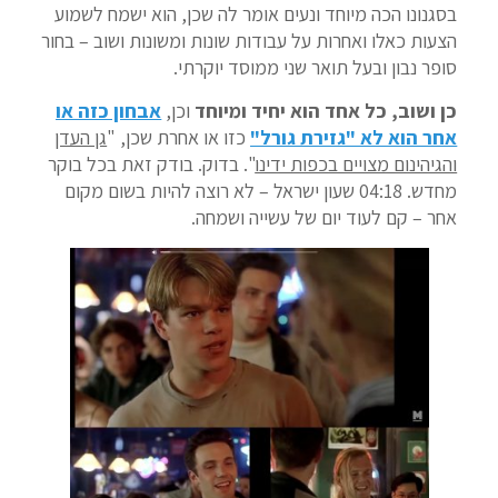
בסגנונו הכה מיוחד ונעים אומר לה שכן, הוא ישמח לשמוע
הצעות כאלו ואחרות על עבודות שונות ומשונות ושוב – בחור
סופר נבון ובעל תואר שני ממוסד יוקרתי.
כן ושוב, כל אחד הוא יחיד ומיוחד
וכן,
אבחון כזה או
אחר הוא לא "גזירת גורל"
כזו או אחרת שכן, "
גן העדן
והגיהינום מצויים בכפות ידינו
". בדוק. בודק זאת בכל בוקר
מחדש. 04:18 שעון ישראל – לא רוצה להיות בשום מקום
אחר – קם לעוד יום של עשייה ושמחה.