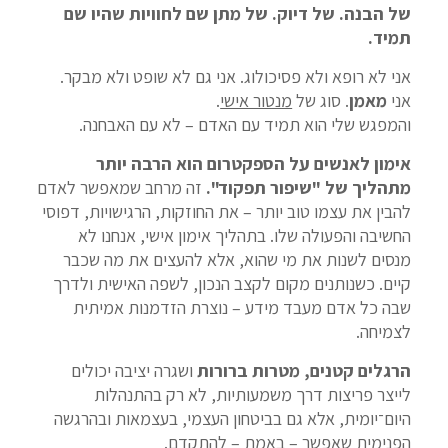
של הבנה. של דיוק. של מתן שם לחוויות שהיו שם
תמיד.
אני לא רופא ולא פסיכולוג. אני גם לא שופט ולא מבקר.
אני
מאמן
. סוג של
מנטור אישי
.
והמפגש שלי הוא תמיד עם האדם – לא עם האבחנה.
אימון לאנשים על הספקטרום הוא הרבה יותר
מתהליך של "שיפור תפקוד".
זה מרחב שמאפשר לאדם
להבין את עצמו טוב יותר – את החוזקות, הרגישויות, דפוסי
החשיבה והפעולה שלו. בתהליך אימון אישי, אנחנו לא
מנסים לשנות את מי שהוא, אלא להעצים את מה שכבר
קיים. כשנותנים מקום לקצב הנכון, לשפה האישית ולדרך
שבה כל אדם מעבד מידע – נוצרת הזדמנות אמיתית
לצמיחה.
הרגלים קטנים, מטרות ברורות
ושגרה יציבה יכולים
לייצר פריצות דרך משמעותיות, לא רק בהתנהלות
היום־יומית, אלא גם בביטחון העצמי, בעצמאות ובהרגשה
הפנימית שאפשר – באמת – להתקדם.