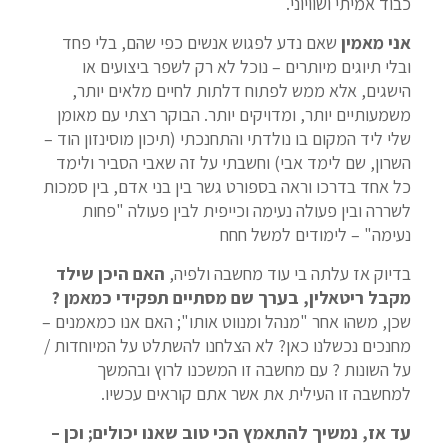
כבוד אמיתי ושוויוני.
אני מאמין
שאם נדע לפגוש אנשים כפי שהם, בלי פחד
ובלי תיוגים מיותרים – נוכל לא רק לשפר ביצועים או
הישגים, אלא ממש לפתוח דלתות לחיים מלאים יותר,
משמעותיים יותר, ומדויקים יותר. הבוקר רצתי עם מאומן
שלי ליד המקום בו נולדתי והתחנכתי (תיכון מוסינזון הוד –
השרון, שם לימד אבי) וחשבתי על זה שאבי הסביר ולימד
כל אחד בדרכו וראה בספורט גשר בין בני אדם, בין סמכות
לשררה ובין פעולה נעימה וכייפית לבין פעולה "פחות
נעימה" – לימודים למשל חחח
בדיוק אז עלתה בי עוד מחשבה ולפיה,
האם היכן שילד
מקבל ריטאלין, בערך שם מסתיים תפקידי כמאמן ?
שכן, משהו אחר "מנהל ומנווט אותו"; האם אנו כמאמנים –
מחנכים נכשלנו כאן? לא הצלחנו להשתלט על המיוחדות /
על השונות ? עם מחשבה זו המשכנו לרוץ ובהמשך
למחשבה זו העילית את אשר אתם קוראים עכשיו.
עד אז, נמשיך להתאמץ הכי טוב שאנו יכולים; וכן –