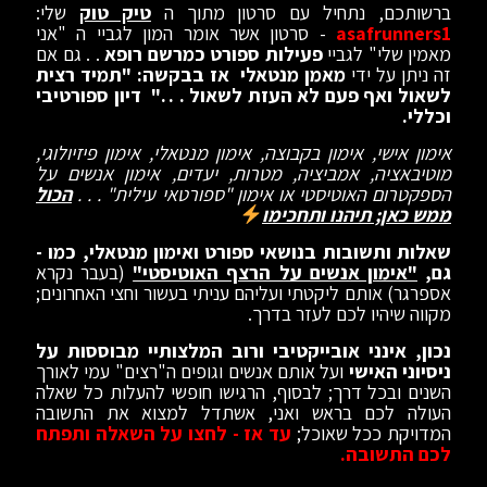
ברשותכם, נתחיל עם סרטון מתוך ה
טיק טוק
שלי:
asafrunners1
- סרטון אשר אומר המון לגביי ה "אני
מאמין שלי" לגביי
פעילות ספורט כמרשם רופא
. . גם אם
זה ניתן על ידי
מאמן מנטאלי
אז בבקשה: "
תמיד רצית
לשאול ואף פעם לא העזת לשאול . . ." דיון ספורטיבי
וכללי.
אימון אישי, אימון בקבוצה, אימון מנטאלי, אימון פיזיולוגי,
מוטיבאציה, אמביציה, מטרות, יעדים, אימון אנשים על
הספקטרום האוטיסטי או אימון "ספורטאי עילית" . . .
הכול
ממש כאן; תיהנו ותחכימו
שאלות ותשובות בנושאי ספורט ואימון מנטאלי, כמו -
גם,
"אימון אנשים על הרצף האוטיסטי"
(בעבר נקרא
אספרגר) אותם ליקטתי ועליהם עניתי בעשור וחצי האחרונים;
מקווה שיהיו לכם לעזר בדרך.
נכון, אינני אובייקטיבי ורוב המלצותיי מבוססות על
ניסיוני האישי
ועל אותם אנשים וגופים ה"רצים" עמי לאורך
השנים ובכל דרך; לבסוף, הרגישו חופשי להעלות כל שאלה
העולה לכם בראש ואני, אשתדל למצוא את התשובה
המדויקת ככל שאוכל;
עד אז - לחצו על השאלה ותפתח
לכם
התשובה.