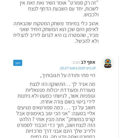
"זה רק ספורט" אומר השיר ואת זאת אין
לשכוח, יחד עם השבעת הדחף לנצח
ולכבוש.
אהוב כלי במיוחד משחק המטקות שהבאתה
לאימון היום שכן הוא המשחק היחיד שאני
מכיר, שהמטרה בו היא לגרום ליריב להצליח
ולא להכשל.
אסף לב
הגיב:
הגב
19 ביוני 2019 בשעה 20:27
היי מתי ותודה על תגובותיך,
מה אגיד לך . . התשוקה הזו לנצח
מעוררת ומעודדת יכולות מנטאליות
וגופניות אשר, לגישתי כמעט ולא ניתנות
לידי ביטוי בשום צורה אחרת.
חשוב על כך . . . כמה ספורטאים מגיעים
אליי בטענה: "אני הכי טוב באימונים אבל
קורס במשחק" אתה מבין אותי ? הלהט
הזה לנצח ושוב, תוך כדי הכבוד לספורט
וליריב שלך הינם אבני דרך מרכזיות
בספורט ואתה יודע מה, גם בחיים.