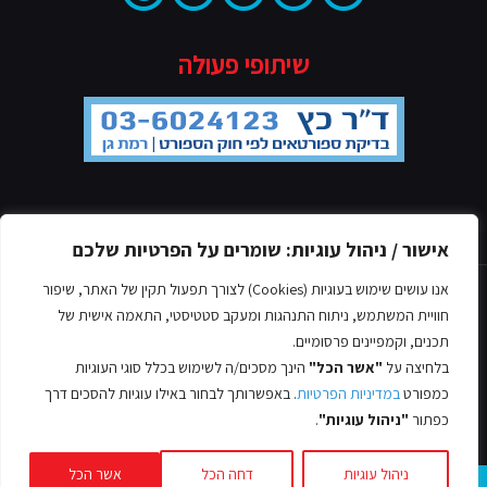
שיתופי פעולה
מדיניות הפרטיות
אישור / ניהול עוגיות: שומרים על הפרטיות שלכם
אנו עושים שימוש בעוגיות (Cookies) לצורך תפעול תקין של האתר, שיפור
חוויית המשתמש, ניתוח התנהגות ומעקב סטטיסטי, התאמה אישית של
תכנים, וקמפיינים פרסומיים.
בלחיצה על
"אשר הכל"
הינך מסכים/ה לשימוש בכלל סוגי העוגיות
© כל הזכויות שמורות אסף לב, 2022
כמפורט
במדיניות הפרטיות
. באפשרותך לבחור באילו עוגיות להסכים דרך
עיצוב ובניית אתרים -
כפתור
"ניהול עוגיות"
.
ניהול עוגיות
דחה הכל
אשר הכל