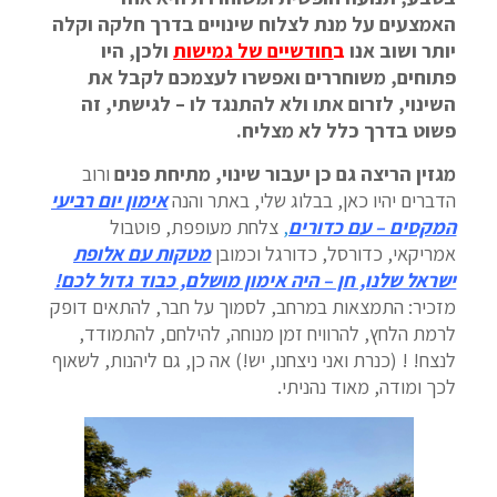
האמצעים על מנת לצלוח שינויים בדרך חלקה וקלה
יותר ושוב אנו
ב
חודשיים של גמישות
ולכן, היו
פתוחים, משוחררים ואפשרו לעצמכם לקבל את
השינוי, לזרום אתו ולא להתנגד לו – לגישתי, זה
פשוט בדרך כלל לא מצליח.
מגזין הריצה גם כן יעבור שינוי, מתיחת פנים
ורוב
הדברים יהיו כאן, בבלוג שלי, באתר והנה
אימון יום רביעי
המקסים – עם כדורים
,
צלחת מעופפת, פוטבול
אמריקאי, כדורסל, כדורגל וכמובן
מטקות עם אלופת
ישראל שלנו, חן – היה אימון מושלם, כבוד גדול לכם
!
מזכיר: התמצאות במרחב, לסמוך על חבר, להתאים דופק
לרמת הלחץ, להרוויח זמן מנוחה, להילחם, להתמודד,
לנצח! ! (כנרת ואני ניצחנו, יש!) אה כן, גם ליהנות, לשאוף
לכך ומודה, מאוד נהניתי.