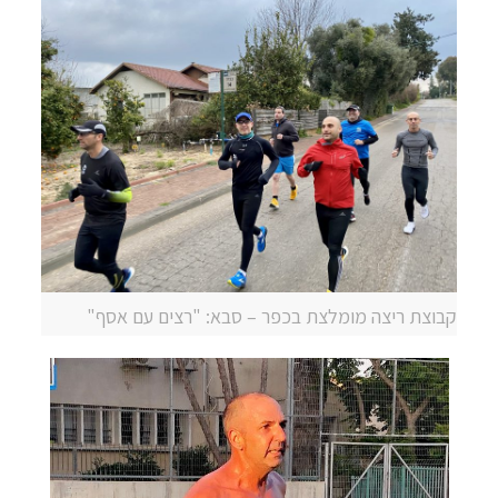
קבוצת ריצה מומלצת בכפר – סבא: "רצים עם אסף"