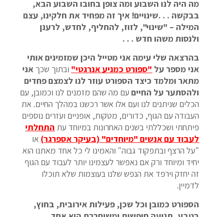
מה היה לנו השבוע ומה צופן בחובו השבוע הבא,
בבקשה . . .שינויים! איך זה מפחיד את חלקינו, עצם
המילה – "שינוי", לזוז, להחליף, לחדש, לרענן
ולנסות משהו חדש . . .
בהרצאה שלי עימה אני מטייל היכן שמזמינים אותי
אני מספר על
"ספורט כמניע אנרגטי"
ובתוך שכך
אני
מתאר ומלמד כיצד הספורט עוזר לנו לצמצם פחדים
ולהסתער על החיים
עם מה שהם מזמנים לנו וכמובן, עם
הכלים שניתנים לנו ועם אלו אשר רכשנו במהלך החיים. את
העבודה עם הגוף, כדורים, מטקות, אופניים ועזרים נוספים
פיתחתי ושכללתי בשנים האחרונות במיוחד עת
התחלתי
לעבוד עם אנשים "מיוחדים" (בעיקר אספרגר)
או
"על הרצף ובתפקוד גבוה" והאמינו לי כל אחד מאתנו הוא
יחיד ומיוחד ורק אם נאפשר לעצמינו יותר לעבוד עם הגוף
זה יחזק וירפד את הנפש שלנו בעוצמות שלא תוכלו
לדמיין.
הספורט כמובן וכל שכן, פעילות אירובית, בחוץ,
בטבע, תנועה חופשית ומשוחררת היא אחד