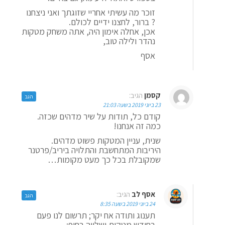
זוכר מה עשיתי אחריי שזוגתך ואני ניצחנו
? ברור, לחצנו ידיים לכולם.
אכן, אחלה אימון היה, אתה משחק מטקות
נהדר ולילה טוב,
אסף
קסמן
הגיב:
הגב
23 ביוני 2019 בשעה 21:03
קודם כל, תודות על שיר מדהים שכזה.
כמה זה אנחנו!
שנית, עניין המטקות פשוט מדהים.
היריבות המתחשבת והתלויה ביריב/פרטנר
שמקובלת בכל כך מעט מקומות…
אסף לב
הגיב:
הגב
24 ביוני 2019 בשעה 8:35
תענוג ותודה אח יקר; תרשום לנו פעם
בחודש מטקות ושלווה בחוף;