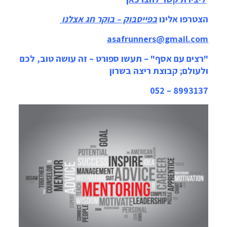
הצטרפו אלינו
בפייסבוק – בוקר חג אצלנו
asafrunners@gmail.com
"רצים עם אסף" – תעשו ספורט – זה עושה טוב, לכם
ולעולם; קבוצת ריצה בשרון
8993137 – 052