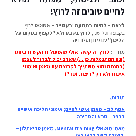
לחיים טובים זה לרוץ!
לצאת – להיות בתנועה ובעשייה – DOING
לרוץ
בקבוצה וכל שכן,
לרוץ בטבע ולא "לקפוץ במקום על
הליכון"
עם מזגן וטלוויזיה
מחדד
:
לרוץ זה קשה! אולי מהפעולות הקשות ביותר
(וגם המתגמלות כן . .) שאדם יכול לבחור לעצמו
(בהנחה והוא משתייך לקבוצה עם מאמן ואימוני
איכות ולא רק "ריצות נפח")
.
תודות,
אסף לב – מאמן אישי לחיים;
אימוני הליכה אישיים
בכפר – סבא והסביבה
מאמן מנטאלי Mental training, מאמן טריאתלון –
ליצירת קשר לחצו כאן