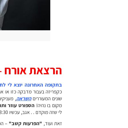
הרצאת אורח – 
בתקופה האחרונה יוצא לי לח
כקפריזה בעבור מדבקה כזו או אחר
שונים המעוררים
השראה
, מעניקי
מקום בו נהיה!
הספורט עוזר ותו
לי שזה מוקדם . . אגב, עכשיו 08:30 בבוקר, אני אחריי 2 אימונים מקסימים ומפרים, ממשיך את היום עירני וחד כפי שלא הייתי מעולם).
זאת ועוד,
"הפרעות קשב"
– המי