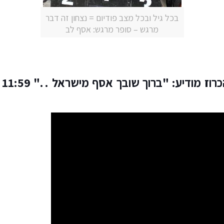
בכל גיל ובכל מצב פודיום = נצחון זה דבר
מרגש – סופר מרגש: אסף לב
רוז מודיע:
"ברוך שובך אסף מישראל . ."
9