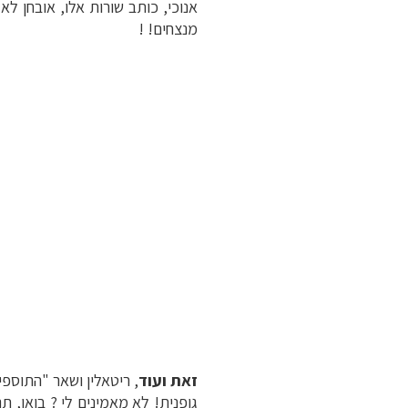
אנוכי, כותב שורות אלו, אובחן ל
מנצחים! !
זאת ועוד
, ריטאלין ושאר "התוספ
גופנית! לא מאמינים לי ? בואו, תנ