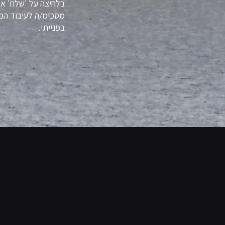
בלחיצה על 'שלח' א
מסכימ/ה לעיבוד המי
בפנייתי.