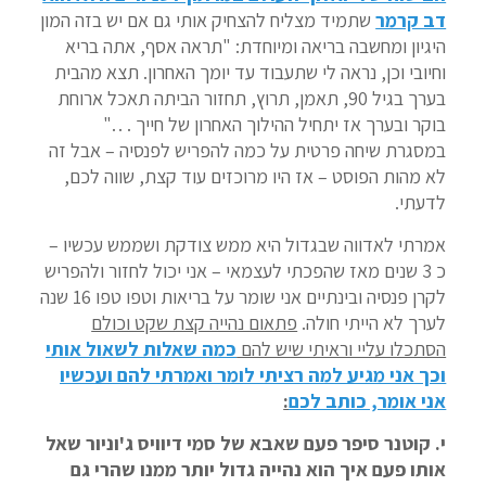
דב קרמר
שתמיד מצליח להצחיק אותי גם אם יש בזה המון
היגיון ומחשבה בריאה ומיוחדת: "תראה אסף, אתה בריא
וחיובי וכן, נראה לי שתעבוד עד יומך האחרון. תצא מהבית
בערך בגיל 90, תאמן, תרוץ, תחזור הביתה תאכל ארוחת
בוקר ובערך אז יתחיל ההילוך האחרון של חייך . . ."
במסגרת שיחה פרטית על כמה להפריש לפנסיה – אבל זה
לא מהות הפוסט – אז היו מרוכזים עוד קצת, שווה לכם,
לדעתי.
אמרתי לאדווה שבגדול היא ממש צודקת ושממש עכשיו –
כ 3 שנים מאז שהפכתי לעצמאי – אני יכול לחזור ולהפריש
לקרן פנסיה ובינתיים אני שומר על בריאות וטפו טפו 16 שנה
לערך לא הייתי חולה.
פתאום נהייה קצת שקט וכולם
הסתכלו עליי וראיתי שיש להם
כמה שאלות לשאול אותי
וכך אני מגיע למה רציתי לומר ואמרתי להם ועכשיו
אני אומר, כותב לכם
:
י. קוטנר סיפר פעם שאבא של סמי דיוויס ג'וניור שאל
אותו פעם איך הוא נהייה גדול יותר ממנו שהרי גם