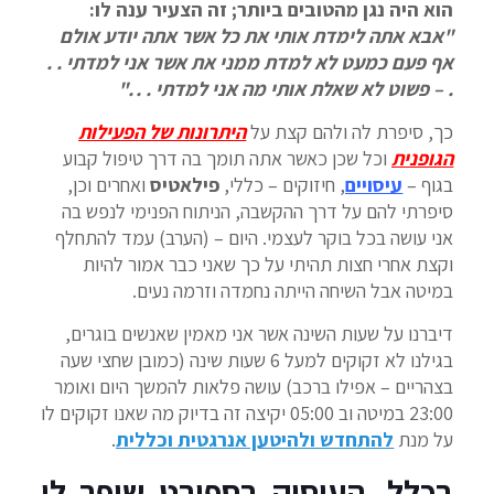
הוא היה נגן מהטובים ביותר; זה הצעיר ענה לו:
"אבא אתה לימדת אותי את כל אשר אתה יודע אולם
אף פעם כמעט לא למדת ממני את אשר אני למדתי . .
. – פשוט לא שאלת אותי מה אני למדתי . . ."
כך, סיפרת לה ולהם קצת על
היתרונות של הפעילות
הגופנית
וכל שכן כאשר אתה תומך בה דרך טיפול קבוע
בגוף –
עיסויים
, חיזוקים – כללי,
פילאטיס
ואחרים וכן,
סיפרתי להם על דרך ההקשבה, הניתוח הפנימי לנפש בה
אני עושה בכל בוקר לעצמי. היום – (הערב) עמד להתחלף
וקצת אחרי חצות תהיתי על כך שאני כבר אמור להיות
במיטה אבל השיחה הייתה נחמדה וזרמה נעים.
דיברנו על שעות השינה אשר אני מאמין שאנשים בוגרים,
בגילנו לא זקוקים למעל 6 שעות שינה (כמובן שחצי שעה
בצהריים – אפילו ברכב) עושה פלאות להמשך היום ואומר
23:00 במיטה וב 05:00 יקיצה זה בדיוק מה שאנו זקוקים לו
על מנת
להתחדש ולהיטען אנרגטית וכללית
.
בכלל, העיסוק בספורט שיפר לי