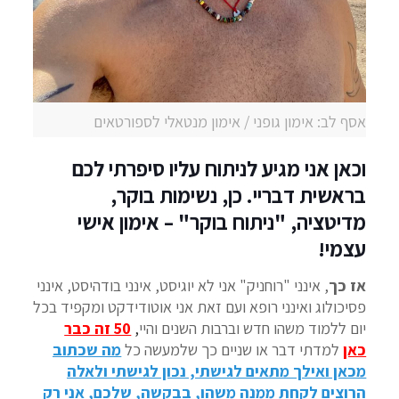
אסף לב: אימון גופני / אימון מנטאלי לספורטאים
וכאן אני מגיע לניתוח עליו סיפרתי לכם
בראשית דבריי. כן, נשימות בוקר,
מדיטציה, "ניתוח בוקר" – אימון אישי
עצמי!
אז כך
, אינני "רוחניק" אני לא יוגיסט, אינני בודהיסט, אינני
פסיכולוג ואינני רופא ועם זאת אני אוטודידקט ומקפיד בכל
יום ללמוד משהו חדש וברבות השנים והיי
,
50 ז
ה כבר
כאן
למדתי דבר או שניים כך שלמעשה כל
מה שכתוב
מכאן ואילך מתאים לגישתי, נכון לגישתי ולאלה
הרוצים לקחת ממנה משהו, בבקשה, שלכם, אני רק