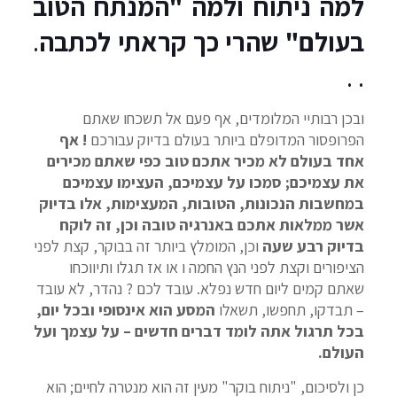
למה ניתוח ולמה "המנתח הטוב
בעולם" שהרי כך קראתי לכתבה
.
. .
ובכן רבותיי המלומדים, אף פעם אל תשכחו שאתם
הפרופסור המדופלם ביותר בעולם בדיוק עבורכם
! אף
אחד בעולם לא מכיר אתכם טוב כפי שאתם מכירים
את עצמיכם; סמכו על עצמיכם, העצימו עצמיכם
במחשבות הנכונות, הטובות, המעצימות, אלו בדיוק
אשר ממלאות אתכם באנרגיה טובה וכן, זה לוקח
בדיוק רבע שעה
וכן, המומלץ ביותר זה בבוקר, קצת לפני
הציפורים וקצת לפני הנץ החמה ו או אז תגלו ותיווכחו
שאתם קמים ליום חדש נפלא. עובד לכם ? נהדר, לא עובד
– תבדקו, תחפשו, תשאלו
המסע הוא אינסופי ובכל יום,
בכל תרגול אתה לומד דברים חדשים – על עצמך ועל
העולם.
כן ולסיכום, "ניתוח בוקר" מעין זה הוא מנטרה לחיים; הוא