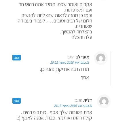
אקדים ואומר שכמו תמיד אתה רהוט חד
ועם ראש פתוח.
וכמו כן מהנה לראות שהצלחת להגשים
חלום של רבים וטובים…- לעבוד בעבודה
שאוהבים.
בהצלחה להמשך.
עלה והצלח
אסף לב
הגיב:
הגב
11 בפברואר 2016 בשעה 20:22
תודה רבה אח יקר; נהנה כן.
אסף
דלית
הגיב:
הגב
11 בפברואר 2016 בשעה 21:17
אחת הטובות שלך אסף . כותב מדהים .
קולח רהוט ואותנטי. כבוד. אנסה לאמץ (:.