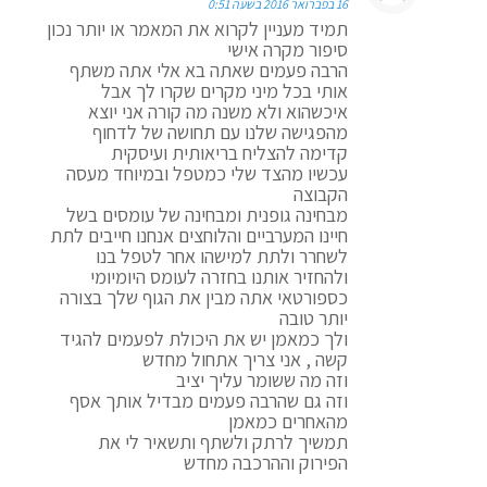
16 בפברואר 2016 בשעה 0:51
תמיד מעניין לקרוא את המאמר או יותר נכון
סיפור מקרה אישי
הרבה פעמים שאתה בא אלי אתה משתף
אותי בכל מיני מקרים שקרו לך אבל
איכשהוא ולא משנה מה קורה אני יוצא
מהפגישה שלנו עם תחושה של לדחוף
קדימה להצליח בריאותית ועיסקית
עכשיו מהצד שלי כמטפל ובמיוחד מעסה
הקבוצה
מבחינה גופנית ומבחינה של עומסים בשל
חיינו המערביים והלוחצים אנחנו חייבים לתת
לשחרר ולתת למישהו אחר לטפל בנו
ולהחזיר אותנו בחזרה לעומס היומיומי
כספורטאי אתה מבין את הגוף שלך בצורה
יותר טובה
ולך כמאמן יש את היכולת לפעמים להגיד
קשה , אני צריך אתחול מחדש
וזה מה ששומר עליך יציב
וזה גם שהרבה פעמים מבדיל אותך אסף
מהאחרים כמאמן
תמשיך לרתק ולשתף ותשאיר לי את
הפירוק וההרכבה מחדש