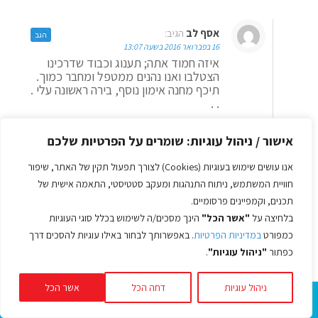
אסף לב
הגיב:
הגב
16 בפברואר 2016 בשעה 13:07
איזה חמוד אתה; תענוג וכבוד שדרכינו
הצטלבו ואנו נהנים ממטפל ומחבר כמוך.
תיכף מחנה אימון נוסף, בירה ראשונה עלי .
. .
https://www.youtube.com/watch?
v=FsYoXmW3YTE
אישור / ניהול עוגיות: שומרים על הפרטיות שלכם
אסף
אנו עושים שימוש בעוגיות (Cookies) לצורך תפעול תקין של האתר, שיפור
חוויית המשתמש, ניתוח התנהגות ומעקב סטטיסטי, התאמה אישית של
תכנים, וקמפיינים פרסומיים.
תמי
הגיב:
הגב
בלחיצה על
"אשר הכל"
הינך מסכים/ה לשימוש בכלל סוגי העוגיות
18 בפברואר 2016 בשעה 15:42
כמפורט
במדיניות הפרטיות
. באפשרותך לבחור באילו עוגיות להסכים דרך
אסף היקר, הפעם התעלית על עצמך. את
כפתור
"ניהול עוגיות"
.
הדברים החשובים שהעלית כאן, יש לקרוא
כמה פעמים: ראשית כדי לקרוא, שנית כדי
להבין, שלישית להתחיל להפנים ורביעית
ניהול עוגיות
דחה הכל
אשר הכל
כדי להתחיל וליישם. המסע העצמי למציאת
האושר, השלווה והאמת הפנימית מאתגרת