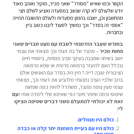
הקשר וכמו שאיש "מסודר" שאני מכיר, מוקיר ואוהב מאוד
יודע שלעולם לא קרה שנשב במסעדה ואציע לשלם חצי
מהחשבון וכן, ישבנו בהמון מסעדות ולעולם התשובה תהייה
"אספי זה בסדר" וכך נמשיך לסעוד ליבנו כטוב ביין
ובחברות.
בחודש שעבר הזדמנתי לשבת עם מעט חברים שאני
פחות מכיר
– מהצד של בת זוגתי וכך מצאתי את עצמי
יושב בשיחה שסבבה בעיקר סביב פנסיות, ביטוחיי חיים
ובכלל האם להיעזר ברפואה פרטית או שמא הרפואה
הציבורית טובה דייה ? היין היה בסדר וגם האנשים אולם
ברוב שלביי הערב נמנעתי מלהביע את דעתי וכך, מצאתי
עצמי מעין צופה מהצד, משתדל להיות כמה שפחות
שיפוטי וכמה שיותר חיובי כפי שאימא שלי לימדה אותי ו
עם
זאת לא יכולתי להתעלם משני דברים שטיפה הציקו
לי:
כולם היו מנוזלים.
כולם היו עם בעיית השמנת יתר קלה או כבדה
מעט יותר.