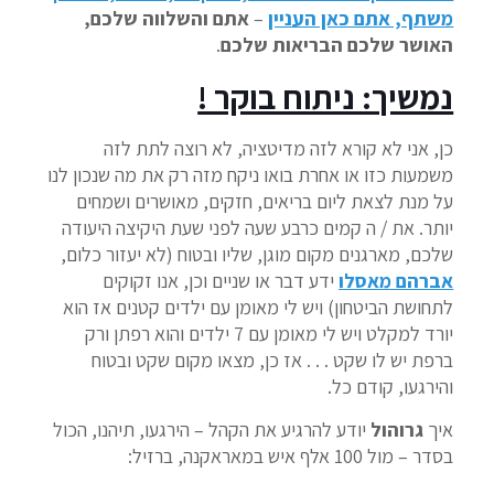
משתף, אתם כאן העניין
–
אתם והשלווה שלכם,
האושר שלכם הבריאות שלכם
.
נמשיך: ניתוח בוקר !
כן, אני לא קורא לזה מדיטציה, לא רוצה לתת לזה
משמעות כזו או אחרת בואו ניקח מזה רק את מה שנכון לנו
על מנת לצאת ליום בריאים, חזקים, מאושרים ושמחים
יותר. את / ה קמים כרבע שעה לפני שעת היקיצה היעודה
שלכם, מארגנים מקום מוגן, שליו ובטוח (לא יעזור כלום,
אברהם מאסלו
ידע דבר או שניים וכן, אנו זקוקים
לתחושת הביטחון) ויש לי מאומן עם ילדים קטנים אז הוא
יורד למקלט ויש לי מאומן עם 7 ילדים והוא רפתן ורק
ברפת יש לו שקט . . . אז כן, מצאו מקום שקט ובטוח
והירגעו, קודם כל.
איך
גרוהול
יודע להרגיע את הקהל – הירגעו, תיהנו, הכול
בסדר – מול 100 אלף איש במאראקנה, ברזיל: