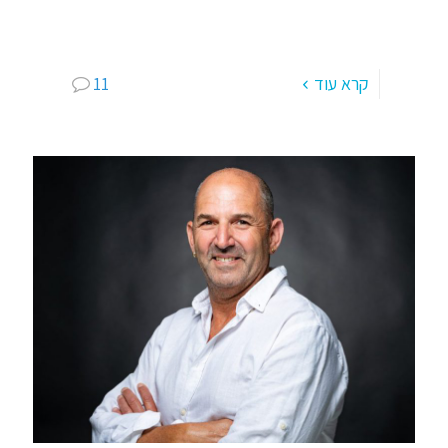
הדרכה – כללית, חברתית, גופנית ומנטלית על
"האומץ
[…]
קרא עוד
11