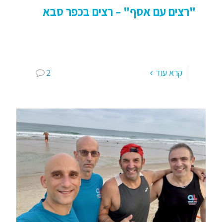
"רצים עם אסף" – רצים בכפר סבא
קבוצת הריצה – "רצים עם אסף" – רצים בכפר סבא !
יצאתי דרומה, תחרות "איש ברזל" רק ל"חצי המרחק"
הפעם, כן, הזדקנתי, התעצלתי ולא היה לי
[…]
קרא עוד
2