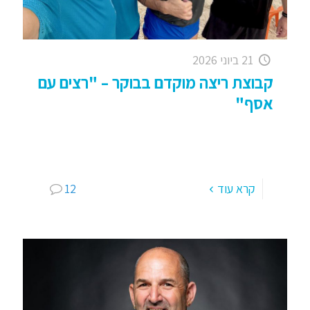
21 ביוני 2026
קבוצת ריצה מוקדם בבוקר – "רצים עם
אסף"
קבוצת ריצה מוקדם בבוקר: רצים בכפר סבא; "רצים
עם אסף" לפני כמעט 20 שנה פנתה אליי תושבת כ"ס
אשר סיימה את הריונה ה 3 ורצתה לחזור
[…]
קרא עוד
12