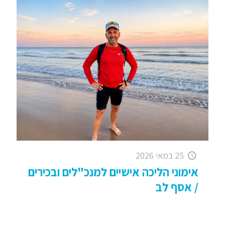
25 במאי 2026
אימוני הליכה אישיים למנכ"לים ובכירים
/ אסף לב
Walking Training – Mental for CEOs להפיג את
הבדידות שבצמרת – מנכ"ל או מנכ"לית, מנהל