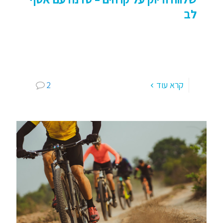
לב
סדנת שלווה ודיוק בים: זמן לנשום, לדייק, לפרוק
ולקבל החלטות אסף לב – מאמן לחיים, ברוח
ובגוף; הים כמרחב ריפוי, השקט ככלי עבודה, והתנועה
ככלי להארה. אימון
[…]
קרא עוד
2