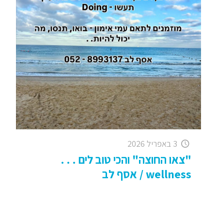
3 באפריל 2026
"צאו החוצה" והכי טוב לים . . .
wellness / אסף לב
"צאו החוצה" והכי טוב לים . . . wellness היום –
חשוב מתמיד וכמובן שגם בחורף! שואלת אותי
העורכת הנחמדה האם אני יכול לכתוב משהו מיוחד,