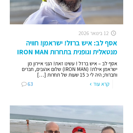
12 בינואר 2026
אסף לב: איש ברזל! ישראמן! חוויה
מנטאלית וגופנית בתחרות IRON MAN
אסף לב – איש ברזל ! עשינו זאת! הנני איירון מן
ישראמן אילת! (IRON MAN) שלום אהובים, חברים
וחברות; היה לי כ 15 שעות של תחרות
[…]
קרא עוד
63