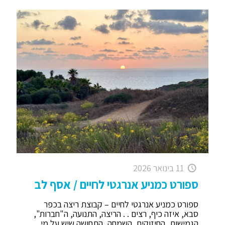
11 בינואר 2026
ספורט כמניע אנרגטי לחיים / אסף לב
ספורט כמניע אנרגטי לחיים – קבוצת ריצה בכפר
סבא, איזה כיף, רצים . . הריצה, התנועה, ה"חברות",
הגמישות, החיזוקים, השמחה, התחושה שיש על מי