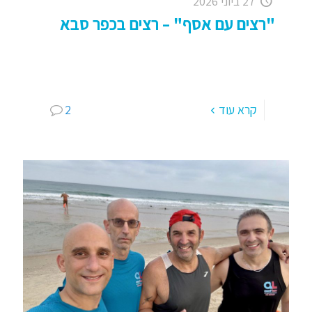
27 ביוני 2026
"רצים עם אסף" – רצים בכפר סבא
קבוצת הריצה – "רצים עם אסף" – רצים בכפר סבא !
יצאתי דרומה, תחרות "איש ברזל" רק ל"חצי המרחק"
הפעם, כן, הזדקנתי, התעצלתי ולא היה לי
[…]
קרא עוד
2