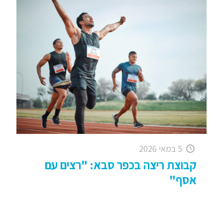
5 במאי 2026
קבוצת ריצה בכפר סבא: "רצים עם
אסף"
קבוצת ריצה בכפר – סבא: "רצים עם אסף" אהלן ומה
שלום כולם, רציתי קודם כל לומר שאפו ענק לקבוצות
הריצה שלנו, שאצלם ריצה זו דרך חיים
[…]