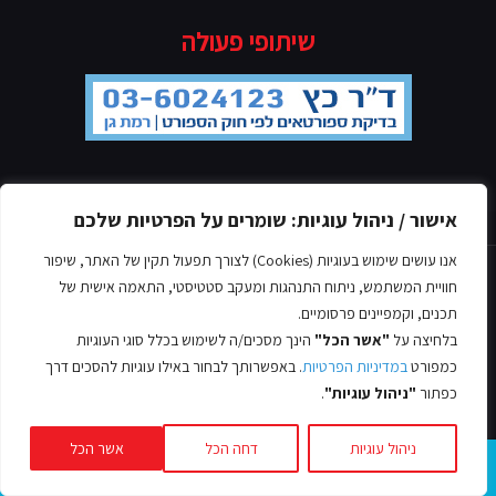
שיתופי פעולה
אישור / ניהול עוגיות: שומרים על הפרטיות שלכם
מדיניות הפרטיות
אנו עושים שימוש בעוגיות (Cookies) לצורך תפעול תקין של האתר, שיפור
חוויית המשתמש, ניתוח התנהגות ומעקב סטטיסטי, התאמה אישית של
תכנים, וקמפיינים פרסומיים.
בלחיצה על
"אשר הכל"
הינך מסכים/ה לשימוש בכלל סוגי העוגיות
© כל הזכויות שמורות אסף לב, 2022
כמפורט
במדיניות הפרטיות
. באפשרותך לבחור באילו עוגיות להסכים דרך
עיצוב ובניית אתרים -
כפתור
"ניהול עוגיות"
.
ניהול עוגיות
דחה הכל
אשר הכל