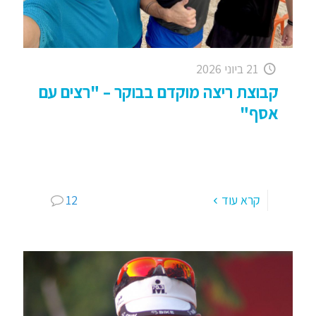
21 ביוני 2026
קבוצת ריצה מוקדם בבוקר – "רצים עם
אסף"
קבוצת ריצה מוקדם בבוקר: רצים בכפר סבא; "רצים
עם אסף" לפני כמעט 20 שנה פנתה אליי תושבת כ"ס
אשר סיימה את הריונה ה 3 ורצתה לחזור
[…]
קרא עוד
12