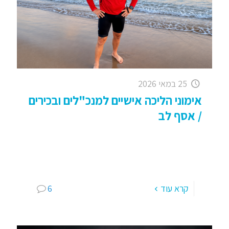
25 במאי 2026
אימוני הליכה אישיים למנכ"לים ובכירים
/ אסף לב
Walking Training – Mental for CEOs להפיג את
הבדידות שבצמרת – מנכ"ל או מנכ"לית, מנהל
במסגרת גדולה כזו או אחרת שמחפש קצת זמן
לעצמך, קצת שלווה,
[…]
קרא עוד
6