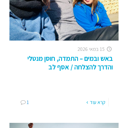
15 במאי 2026
באש ובמים – התמדה, חוסן מנטלי
והדרך להצלחה / אסף לב
"באש ובמים" / אסף לב אדום או צהוב, ירוק או אפילו
כתום (בני יהודה טובים השנה איך מכרו את ירדן שועה
לחיפה . . . )
[…]
קרא עוד
1