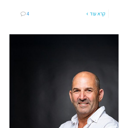
כדורסל – קבוצת נוער; יותר ויותר אני נשאל
[…]
קרא עוד
4