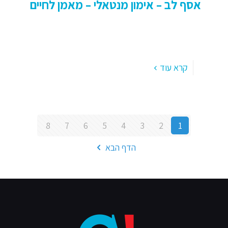
אסף לב – אימון מנטאלי – מאמן לחיים
אסף לב – אימון מנטאלי. מאמן לחיים. מרגיש תקוע ?
רוצה לשנות כיוון ? לדייק את ההמשך . . עם ניסיון של
מעל 20 שנה באימון אנשים
[…]
קרא עוד
8
7
6
5
4
3
2
1
הדף הבא