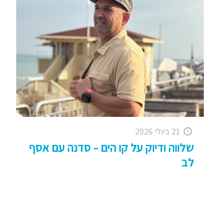
21 ביולי 2026
שלווה ודיוק על קו הים – סדנה עם אסף
לב
סדנת שלווה ודיוק בים: זמן לנשום, לדייק, לפרוק
ולקבל החלטות אסף לב – מאמן לחיים, ברוח
ובגוף; הים כמרחב ריפוי, השקט ככלי עבודה, והתנועה
ככלי להארה. אימון
[…]