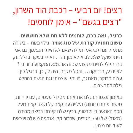
רצים! יום רביעי – רכבת הוד השרון,
"רצים בגשם" – אימון לוחמים!
כרגיל, גאה בכם, לוחמים ללא חת שלא חוששים
משום תחזית קודרת של מזג אוויר
. גילוי נאות – בשיחה
אתמול עם תמי אמרתי לה שאם לא הייתי המאמן, גם אני
הייתי שוקל שלא לבוא לאימון זה . . ואולי בעיקר בגלל זה,
בחרתי לי לחיים מקצוע שכזה או שמא המקצוע בחר בי ?
לא יודע, בבדיקה . . ובכל מקרה, היה לי, כן, כרגיל כיף
עצום הבוקר; מאתגר, חוויתי ועוצמתי וגם הגשם בהחלט
גילה התחשבות.
באימון עצמו תרגלנו את אותו מסלול פעמיים, עם ירידות,
מישור פתוח (רוחות) ועלייה עם קצב קל וקצב קצת מעל
הסף האנאירובי ולבסוף, בכיף שלנו קינחנו בריצה מהירה
(מאוד) של 350 מטרים; שחרור קל, אנרגיה מעולה ויוצאים
לעוד יום מצוין.