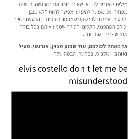
מילים להסביר לו – א. שאינני זוכר את ההרגשה. ב. שזה
מפחיד שכן אפשר להיפגע ואפשר להיות "לא מובן"
ולבסוף, אמרתי לו בשקט שמהמון היבטים "זהו טעם החיים
וכוחם המהפנט, הקסום והסוחף שמניע אותנו בכל בוקר
מחדש למחר טוב יותר.
אז מאחל לכולכם, עוד שבוע מצוין, אנרגטי, פעיל
ואוהב
– אלביס, בבקשה, הבמה שלך:
elvis costello don't let me be
misunderstood