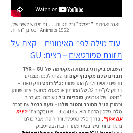
ואגב ואפרופו "ביטלס" ורלוונטיות. . . זה חידוש לשיר של,
כמובן "החיות" Animals 1962
עוד מילה לפני האימונים – קצת על
תזונת ספורטאים
– רצים: GU
השבוע ביקרתי בחנות המקסימה של TYR – GU
חברים שלנו מקיבוץ יקום
ונחשפתי לכמה מוצרים
חדשים יחסית ולהלן התרשמותי:
ג'ל רוקט
חזק מאוד –
בדיוק לק"מ ה 32 של המרתון או מאמץ ממושך אחר שנותן
"בוסט" של אנרגיה,
סוכריות ג'ל
טעימות ומעוררות
וכמובן
הג'ל המוכר והטוב שלנו – טעם כרמל
עם הרבה
מלח. טלפון החנות הוא: 9524135 – 09 ובקבוצת
"רצים
עם אסף"
,
בדרך כלל מטפלת ורד היפה, אבל כולם
נחמדים ותרגישו בבית ואתר החברה בפייסבוק
כאן:
https://www.facebook.com/GU.Israel/