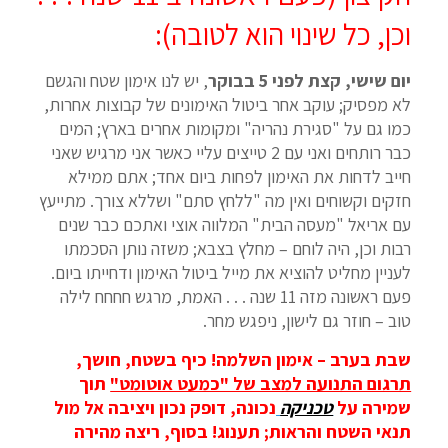
וכן, כל שינוי הוא לטובה):
יום שישי, קצת לפני 5 בבוקר
, יש לנו אימון שטח והגשם
לא מפסיק; עוקב אחר ביטול האימונים של קבוצות אחרות,
כמו גם על "סגירת נהריה" ומקומות אחרים בארץ; המים
כבר רותחים ואני עם 2 טייצים עליי כאשר אני מרגיש שאני
חייב לדחות את האימון לפחות ביום אחד; אתם ממילא
חזקים וקשוחים ואין מה "ללחץ סתם" ושללא צורך. מתייעץ
עם אריאל "מעסה הבית" המלווה אוצי ואתכם כבר שנים
רבות וכן, היה לוחם – מחלץ בצבא; משזה נותן הסכמתו
לעניין מחליט להוציא את מייל ביטול האימון ודחייתו ביום.
פעם ראשונה מזה 11 שנה . . . האמת, מרגש חחחח לילה
טוב – חוזר גם לישון, ניפגש מחר.
שבת בערב – אימון השלמה! כיף בשטח, חושך,
תרגום התנועה למצב של "כמעט אוטומט"
תוך
שמירה על
טכניקה
נכונה, דופק נכון ויציבה אל מול
תנאי השטח והראות; תענוג! בסוף, ריצה מהירה