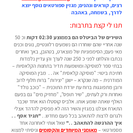
רצים, קוראים ונהנים; מגזין ספורטאים נוסף יוצא
לדרך, בשמחה, באהבה
תנו לי קצת בתרבות:
השירים של הביטלס הם בממוצע 02:30 דקות
וכ 50
שנה אחריי שהם שוחררו הם נשמעים רלוונטיים, נוגים וכנים
מאי פעם; הסימפוניות של מוצארט, בטהובן, באך ואחרים
נכתבו והולחנו לפני כ 250 שנה לערך והן עדיין נלמדות
בבתי ספר למוסיקה ומושמעות תדיר בתחנות הקלאסיות –
חתיכת ביטוי: "מוסיקה קלאסית" אה . . מבין המוסיקה
המודרנית – מה שנקרא – ישנן "יצירות" ברות חלוף לרוב
ורובן מתפוגגות ברוח עת יורדת התוכנית – "כוכב נולד"
ואחרות ורק לעתים, "שיר תופס", "מחזיק מים" גם בפעם
האלף שאתה שומע אותו. אלביס קוסטלו הוא אחד שכבר
התארח אצלנו במגזין והשיר הזה לא מפסיק להדהד אצלי
ולגרום לרצות להתאהב בכל פעם מחדש. .
"תגיד אסף . .
איך ההרגשה להתאהב . ."
שאל אותי לאחרונה אחד
מספורטאי –
מאומני המיוחדים והקסומים
וניסיתי למצוא