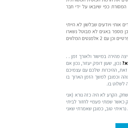
ך המסורת כפי שיובאו על ידי חבר
 אותי ויודעים שבלשון לא הייתי
וכן מספר באגים לא מבוטל נשארו
אצלי: "אם" או "עם" לא יעבור ללא תיקונים של החצרונית וכך מצאתי עצמי עובד המון עם עצמי, מורים פרטיים וכן עם 2 אלמנטים המלווים
צה מהירה במישור ולאורך זמן . .
א?
נכון, שעון דופק יעזור, נכון אם
ל זאת, ההיכרות שלכם עם עצמיכם
הה וכמובן למשך הזמן הארוך בו
 לשלוט בו.
ק. הקרע לא היה כזה נורא (אני
 כאשר שמתי פעמיי לחזור לביתי
נראה שלא נראיתי טוב, כמובן שאמרתי שאני