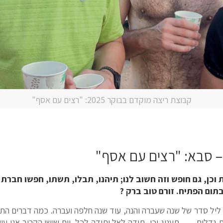
קבוצת ריצה מוקדם בבוקר 2025: "רצים עם אסף"
– סבא: "רצים עם אסף"
וכן, גם חופש וזה חשוב לנו; תיהנו, תבלו, תשתו, חפשו חברת
תום הפתיח. זורם טוב ברק ?
ל ליל סדר של שנה שעברה והנה, עוד שנה חלפה ועברה. כמה דברים ה
גדלים . . . תענוג וכן, תודה לאל ותודה לכל. יום שישי הקרוב אנו