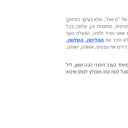
של "נראות", אלא בעיקר כחיזוק)
פנימית, מחשבות וכן, שלווה; בכל
 שאני מכיר ולפיה, הפעלת הגוף
ללא היכר את
ההלימה, השלווה,
ירים את עצמינו, אושרנו, ישותנו,
יוחד בערב היהודי הכה טעון, ליל
ון שישי ועד יום שני 17 לחודש. כל מי שלא מסוגל לנוח (וזה מומלץ לנוח) שיבוא