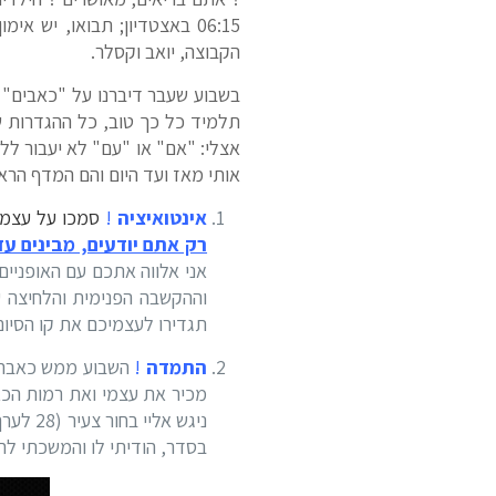
06:15 באצטדיון; תבואו, יש
הקבוצה, יואב וקסלר.
בשבוע שעבר דיברנו על "כאבים" ה
תלמיד כל כך טוב, כל ההגדרות של
אותי מאז ועד היום והם המדף הראש
אינטואיציה
!
סמכו על עצמי
רק אתם יודעים, מבינים ע
אני אלווה אתכם עם האופניים
וההקשבה הפנימית והלחיצה ע
תגדירו לעצמיכם את קו הסיום,
התמדה
!
השבוע ממש כאבה ל
מכיר את עצמי ואת רמות הכא
ניגש א
בסדר, הודיתי לו והמשכתי לרכ