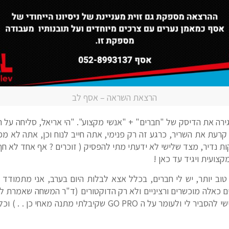
הרצאת השראה – אסף לב
רה את הדיסק של "חברים" + "אנשי מקצוע". "הי אריאל, סליחה על
קרעת את השריר, כרגע זה רק פנימי, אתה חייב לנוח וכן, אתה לא מפר
 נדיר, מצד שלישי לא ידעתי מתי להפסיק ( זוכרים ? אף אחד לא חף מ
קצועית ויגיד עד כאן !
ב יותר, יש לי חברים, בכלל אצא לבלות היום בערב, אני מתמודד כ
ם כאלה מוכשרים ורציניים ולא רק הדוקטורים (ד"ר המשחה שאמרת ל
כל אחד בתחומו (איל בא אליי בשישי להסביר לי ולעומר על ה O PRO