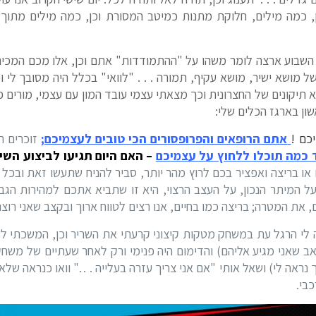
 אימון, כמה מילים, חלוקת מתנות כמיטב המסורת וכן, כמה מילים מתו
שבוע ארצה לומר משהו על "ההתמודדות" אתם וכן, אלו מכם המכירים
 מושא ישיר, מושא עקיף, תמורה . . . "לוואי" בכלל היה מסובך לי 
ון בארגז הכלים שלי:
כם !
אתם הרופאים והפרופסורים הכי טובים לעצמיכם
;
זוכרים רי
ד כמה תוכלו ללחוץ על עצמיכם
– האם היום תגיעו לביצוע השי
 או בריצה ואפציר בכם לרוץ מהר יותר, סביר להניח שתעשו זאת ובכ
ל המיתר הנכון, על העצב הרצוי, היא זו שתביא אתכם למהירות הגבו
 את המטרה; בריצה כמו בחיים, אנו רצים לטווח ארוך ובקצב שאני רוצה
י הרגל עת במשחק מטקות קיצוני קרעתי את השריר וכן, המשכתי לשח
ב שאני מגיע אליהם) והדימום היה פנימי ורק לאחר שעתיים של משחק
ליי בחור צעיר (28 לערך נראה לי) ושאל אותי "אם אני צריך עזרה בעלייה . . ." וואו כ
בי.