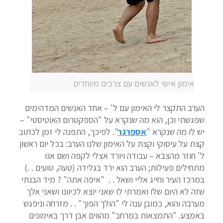
אימון אישי לאנשים עם צרכים מיוחדים
הערב התקצר לי האימון עם ל' – אחד האנשים המדהימים
שפגשתי וכן, הוא מה שנקרא על "הספקטרום האוטיסטי" –
יש לו מה שנקרא "
אספרגר
". לפיכך, התפנה לי זמן לכתוב
קצת על עיסוקי וקצת על האימון שלנו הערב: בכל יום ראשון
ל' חוזר מהצבא – עבודה ויורד אצלי לקפה ושם אנו
מתחילים פעילות; הערב הוא ירד בגלידה (טעה, טועים . .)
במרכז העיר וחייג אליי ושאל . . "איפה אתה" ? מיד הבנתי
שזה לא היום שלו ואמרתי לו שאני יוצא לכיוונו ושאני אלך
מערבה והוא, כמובן ענה לי "הולך הפוך" . . מזרחה וניפגש
באמצע. "התמצאות במרחב" מהווים אבן דרך באימונים