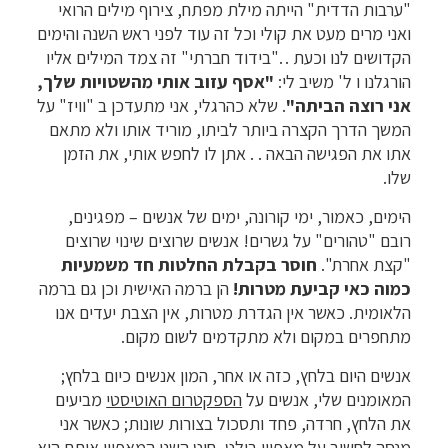
"ערבות הדדית" הייתה מילת מפתח, צירוף מילים הרואי
ואני מרים מעט את קולי וכל זה עוד לפני ראש השנה והימים
הקדושים לנו וכעת . ."בידוד חברתי" זה צמד המילים אליו
הורגלנו ו ל' משיב לי:
"אסף עזוב אותי מהשטויות שלך,
אני רוצה הביתה"
. שלא כהרגלי, אני מתעדכן ב "וויז" על
המשך הדרך הקצרה ביותר לביתו, מוריד אותו ולא מתאם
אתו את הפגישה הבאה . . אתן לו לחפש אותי, את הזמן
שלו.
הימים, כאמור, ימי קורונה, ימים של אנשים – מפגינים,
רובם "טהורים" על גשרים! אנשים שרוצים שינוי שרוצים
"קצת אחרת".
חוסר בקבלת החלטות חד משמעיות
כמוה כאי קביעת מטרות!
הן ברמה האישית וכן גם ברמה
הלאומית. כאשר אין הגדרת מטרות, אין הצבת יעדים אנו
מתחפרים במקום ולא מתקדמים לשום מקום.
אנשים היום בלחץ, כזה או אחר, המון אנשים כיום בלחץ;
המאומנים שלי, אנשים על
הספקטרום האוטיסטי
מביעים
את הלחץ, חרדה, פחד ותסכול בצורות שונות; כאשר אני
מנסה לחשוב על מאפיין בולט,
חוט השני המאפיין אותם הוא