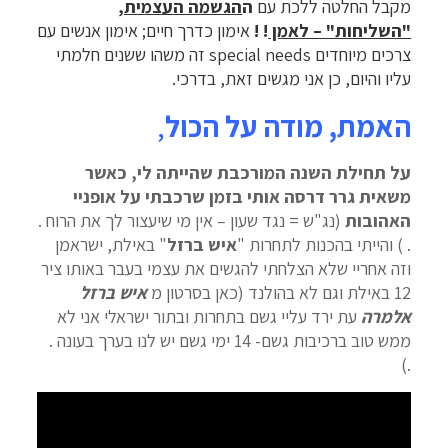
מקבל החלטה ללכת עם
ה
הגשמה העצמית,
"השליחות" – לאמן
! !
אימון כדרך חיים; אימון אנשים עם
צרכים מיוחדים special needs זה משהו ששנים חלמתי
עליו והיום, כן אני מגשים זאת, בדרכי.
האמת, מודה על הכול
,
על תחילת השנה המורכבת שהייתה לי, כאשר
משאית גרר דרסה אותי בזמן שרכבתי על אופניי
האהובות
(נג"ש = נגד שעון – אין מי שיעצור לך את הרוח .
. ) והייתי בהכנות לתחרות "
איש ברזל
" באילת, ישראמן
וזה אחריי שלא הצלחתי להגשים את עצמי בעבר באותו ציר
12 באילת וגם לא בהולנד (כאן בסרטון מ
איש ברזל
אלמרה
עת ירד עליי גשם בתחרות ובתור ישראלי אני לא
ממש טוב ברכיבות גשם- 14 ימי גשם יש לנו בערך בעונה .
.)