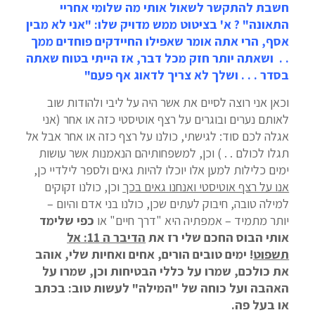
חשבת להתקשר לשאול אותי מה שלומי אחריי
התאונה" ? א' בציטוט ממש מדויק שלו: "אני לא מבין
אסף, הרי אתה אומר שאפילו החיידקים פוחדים ממך
. . ושאתה יותר חזק מכל דבר, אז הייתי בטוח שאתה
בסדר . . . ושלך לא צריך לדאוג אף פעם"
וכאן אני רוצה לסיים את אשר היה על ליבי ולהודות שוב
לאותם נערים ובוגרים על רצף אוטיסטי כזה או אחר (אני
אגלה לכם סוד: לגישתי, כולנו על רצף כזה או אחר אבל אל
תגלו לכולם . . ) וכן, למשפחותיהם הנאמנות אשר עושות
ימים כלילות למען אלו יוכלו להיות גאים ולספר לילדיי כן,
אנו על רצף אוטיסטי ואנחנו גאים בכך
וכן, כולנו זקוקים
למילה טובה, חיבוק לעתים שכן, כולנו בני אדם והיום –
יותר מתמיד – אמפתיה היא "דרך חיים" או
כפי שלימד
אותי הבוס החכם שלי רז את
הדיבר ה 11: אל
תשפוט
! ימים טובים הורים, אחים ואחיות שלי, אוהב
את כולכם, שמרו על כללי הבטיחות וכן, שמרו על
האהבה ועל כוחה של "המילה" לעשות טוב: בכתב
או בעל פה.