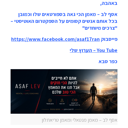
באהבה,
אסף לב – מאמן הכי גאה בספורטאים שלו וכמובן
בכל אותם אנשים קסומים על הספקטרום האוטיסטי –
"צרכים מיוחדים"
פייסבוק
https://www.facebook.com/asaf17ran
You Tube – הערוץ שלי
כפר סבא
אסף לב – מאמן מנטאלי ומאמן טריאתלון