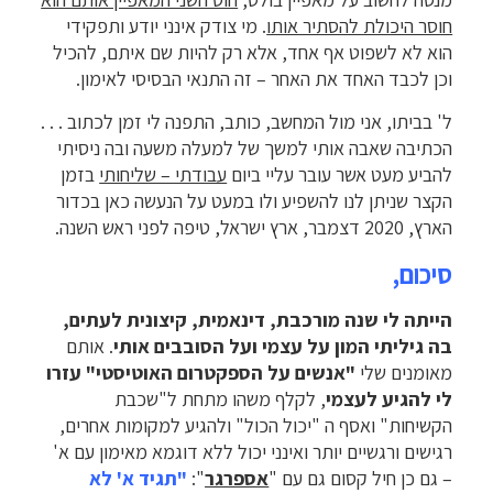
חוסר היכולת להסתיר אותו
. מי צודק אינני יודע ותפקידי
הוא לא לשפוט אף אחד, אלא רק להיות שם איתם, להכיל
וכן לכבד האחד את האחר – זה התנאי הבסיסי לאימון.
ל' בביתו, אני מול המחשב, כותב, התפנה לי זמן לכתוב . . .
הכתיבה שאבה אותי למשך של למעלה משעה ובה ניסיתי
להביע מעט אשר עובר עליי ביום
עבודתי – שליחותי
בזמן
הקצר שניתן לנו להשפיע ולו במעט על הנעשה כאן בכדור
הארץ, 2020 דצמבר, ארץ ישראל, טיפה לפני ראש השנה.
סיכום,
הייתה לי שנה מורכבת, דינאמית, קיצונית לעתים,
בה גיליתי המון על עצמי ועל הסובבים אותי
. אותם
מאומנים שלי
"אנשים על הספקטרום האוטיסטי" עזרו
לי להגיע לעצמי
, לקלף משהו מתחת ל"שכבת
הקשיחות" ואסף ה "יכול הכול" ולהגיע למקומות אחרים,
רגישים ורגשיים יותר ואינני יכול ללא דוגמא מאימון עם א'
– גם כן חיל קסום גם עם "
אספרגר
":
"תגיד א' לא