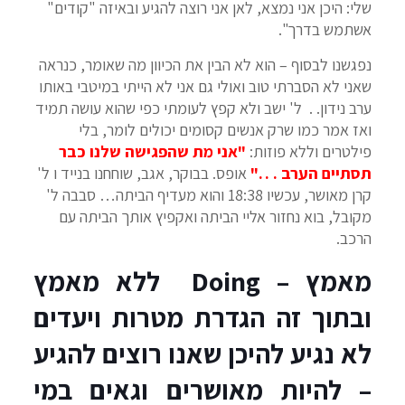
שלי: היכן אני נמצא, לאן אני רוצה להגיע ובאיזה "קודים"
אשתמש בדרך".
נפגשנו לבסוף – הוא לא הבין את הכיוון מה שאומר, כנראה
שאני לא הסברתי טוב ואולי גם אני לא הייתי במיטבי באותו
ערב נידון. . ל' ישב ולא קפץ לעומתי כפי שהוא עושה תמיד
ואז אמר כמו שרק אנשים קסומים יכולים לומר, בלי
פילטרים וללא פוזות:
"אני מת שהפגישה שלנו כבר
תסתיים הערב . . ."
אופס. בבוקר, אגב, שוחחנו בנייד ו ל'
קרן מאושר, עכשיו 18:38 והוא מעדיף הביתה… סבבה ל'
מקובל, בוא נחזור אליי הביתה ואקפיץ אותך הביתה עם
הרכב.
מאמץ – Doing ללא מאמץ
ובתוך זה הגדרת מטרות ויעדים
לא נגיע להיכן שאנו רוצים להגיע
– להיות מאושרים וגאים במי