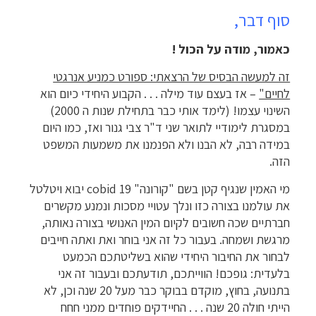
סוף דבר,
כאמור, מודה על הכול !
זה למעשה הבסיס של הרצאתי: ספורט כמניע אנרגטי
לחיים"
– אז בעצם עוד מילה . . . הקבוע היחידי כיום הוא
השינוי עצמו! (לימד אותי כבר בתחילת שנות ה 2000)
במסגרת לימודיי לתואר שני ד"ר צבי גנור ואז, כמו היום
במידה רבה, לא הבנו ולא הפנמנו את משמעות המשפט
הזה.
מי האמין שנגיף קטן בשם "קורונה" cobid 19 יבוא ויטלטל
את עולמנו בצורה כזו ונלך עטויי מסכות ונמנע מקשרים
חברתיים שכה חשובים לקיום המין האנושי בצורה נאותה,
מרגשת ושמחה. בעבור כל זה אני בוחר ואת ואתה חייבים
לבחור את החיבור היחידי שהוא בשליטתכם הכמעט
בלעדית: גופכם! הווייתכם, תודעתכם ובעבור זה אני
בתנועה, בחוץ, מוקדם בבוקר כבר מעל 20 שנה וכן, לא
הייתי חולה 20 שנה . . . החיידקים פוחדים ממני חחח