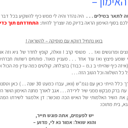
האימון –
ה לתאר במילים . . .
היה נהדר והיה לי ממש כיף להשקיע בכל דבר על 
כם בסוף האימון הראה בדיוק מה שצריך להיות:
התחדדתם תוך כדי ה
בואו נתחיל דווקא עם מוסיקה – להשראה !
ים ומרוגשים ואז . . מטוסי קרב ! וואלה, קופץ לחדר של גיא וזה א
שומע פיצוץ ואז עוד אחד . . . מעניין מאוד. פותחים רשתות חברת
(איזה כיף שהייתי ב נ.מ – כבוד) בהצלחה. קולטים כמה עדין פה הכול ו
כל השלווה וכל הטוב הזה . . .
, בדרך כלל הייתי כאן עם נגמ"ש (וואו, 
עת ברק מבקש ממני שיר לירידה . . . אגב לאורך מחנה האימון הושר השי
רק את השיר האלמותי של האיש הכה מוכשר: דן אלמגור לשירתו המה
א, בית מתוכו:
יש לפעמים, אתה פוגש תייר,
והוא שואל: אמור נא לי, מדוע –