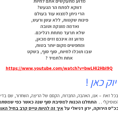
מדוע מתעקשים אתם לחיות
דווקא לפתח הר הגעש?
הרי ניתן למצוא עוד בעולם
פינות שקטות, ללא עשן ורעש,
ואדמה מוצקה וטובה
שלא תרעד מתחת רגליכם.
מדוע זה אינכם זזים מכאן,
ומחפשים מקום יותר בטוח,
שבו תוכלו לחיות, סוף סוף, בשקט
אחת ולתמיד ?
https://www.youtube.com/watch?v=bwLHi2HbI9Q
יוק כאן
!
ור ובכל זאת – אנו, האהבה, החברות, הקסם של הריצה, השחרור, שם בד
מוסיקלי . .
התחלנו הכנות למסיבת סוף שנה כאשר כפי שמסתמ
ס הירוקה, ירון דניאלי על
איך זה להיות טייס קרב בחיל האוו