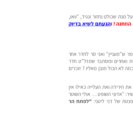
מנת שכולנו נחזור ונגיד, "וואו,
מחנה ! ו
הגעתם לשיא בדיוק
ומר ש"מעניין" ואני סר לחדר אחר
יות ואחרים ומסתבר שמזל"ט חדר
כמה לא הכול מובן מאליו ? זוכרים
עברו כמעט 30 שנה . . ) כאן וטסנו את הירידה ואת העלייה כאילו אין
ר: "אדוני השופט . . אולי השוטר
פנטת של דני ליטני:
"לפתח הר