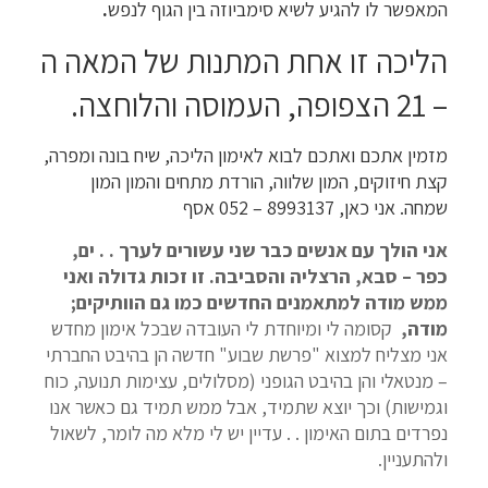
המאפשר לו להגיע לשיא סימביוזה בין הגוף לנפש
.
הליכה זו אחת המתנות של המאה ה
– 21 הצפופה, העמוסה והלוחצה.
מזמין אתכם ואתכם לבוא לאימון הליכה, שיח בונה ומפרה,
קצת חיזוקים, המון שלווה, הורדת מתחים והמון המון
שמחה. אני כאן, 8993137 – 052 אסף
אני הולך עם אנשים כבר שני עשורים לערך . . ים,
כפר – סבא, הרצליה והסביבה. זו זכות גדולה ואני
ממש מודה למתאמנים החדשים כמו גם הוותיקים;
מודה,
קסומה לי ומיוחדת לי העובדה שבכל אימון מחדש
אני מצליח למצוא "פרשת שבוע" חדשה הן בהיבט החברתי
– מנטאלי והן בהיבט הגופני (מסלולים, עצימות תנועה, כוח
וגמישות) וכך יוצא שתמיד, אבל ממש תמיד גם כאשר אנו
נפרדים בתום האימון . . עדיין יש לי מלא מה לומר, לשאול
ולהתעניין.