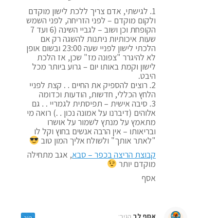
1. לגישתי, אדם צריך ללכת לישון מוקדם
ולקום מוקדם – לפני הזריחה, לפני השמש
הקופחת וכן ושוב – לגביי השינה (6 ועד 7
שעות איכותיות ניתנות להשגה רק אם
הלכתי לישון לפניי שעה 23:00 ובשום אופן
לא להיגרר "צפונה מז" שכן, אז הלכת
לישון וקמת באותו יום – גרוע ביותר מכל
היבט.
2. רוצים להספיק את החיים . . קצת לפניי
הלחץ הכללי, חדשות, הודעות וכדומה
3. סיבה אישית – תפיסתית לגמריי . . גם
אלוהים (דיברנו על אמונה נכון . .) רואה מי
מתאמץ על מנתץ לשמור על אושרו
ובריאותו – אין הרבה אנשים בחוץ וקל לו
"לאתר אותך" ולשולח אליך המון טוב
קבוצת הריצה בכפר – סבא
, אגב מתחילה
מוקדם יותר
אסף
אסף לב
הגיב:
הגב