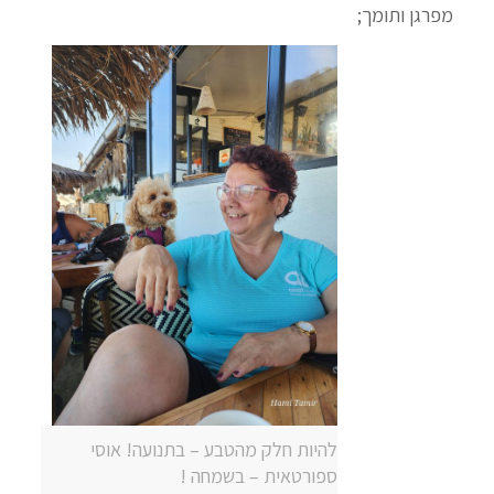
מפרגן ותומך;
להיות חלק מהטבע – בתנועה! אוסי
ספורטאית – בשמחה !