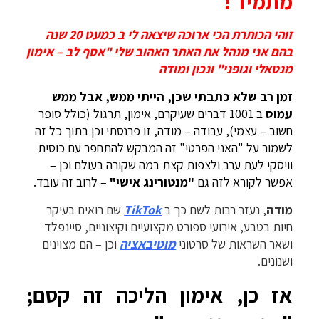
מתמיד !
זוהי הכותרת הכי ארוכה שיצאה לי ב כמעט 20 שנה
בהם אני מנהל את האתר האהוב שלי "אסף לב – אימון
מנטאלי וגופני" ונכון ומודה
זמן רב שלא כתבתי שכן, הייתי ממש, אבל ממש
עמוס
ב 1001 דברים שעיקרם, אימון, תרגול (כולל סופר
חשוב – עצמי), עבודה – מודה, זו פרנסתי וכן בתוך כל זה
לשמור על "האני הפרטי" זה המבקש להתחפר עם כוסית
וויסקי לעת ערב ולצפות קצת במה שקורה בעולם וכן –
אפשר לקורא לזה גם
"מנטורינג אישי"
– לרוב זה עובד.
מודה
, נעזר רבות לשם כך ב
TikTok
שם רואים בעיקר
חיות בטבע, אירועי ספורט מקצועיים וקיצוניים, סיינפלד
ושאר השראות של סרטוני
מוטיבאציה
וכן – הם מצוינים
ושנונים.
אז כן, אימון הליכה זה קסם;