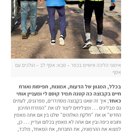
אימוני הליכה אישיים בכפר – סבא: אסף לב – הולכים עם
אסף
בכלל, המגוון של הדעות, אמונות, תפיסות ואורח
חיים בקבוצה כה קטנה תמיד קוסם לי ומעניין אותי
כאחד
; איך זה שאנו בקבוצה מסתדרים, מפרגנים, לעתים
גם מבליגים . . . ומצליחים ליצור לנו את "המזרח התיכון
החדש" או את "חלקת האלוהים" שלנו בין אם אתה מאמין
וחובש כיפה ובין אם אתה לא מאמין בכלום ועדיין . . . כן,
למצוא את ההרמוניה, את החברות, את המאחד, מלכד,