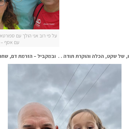
על פי רוב אני הולך עם ספורטא
עם אסף – כ
, של שקט, הכלה והוקרת תודה . . ובמקביל – הזרמת דם, שחרו