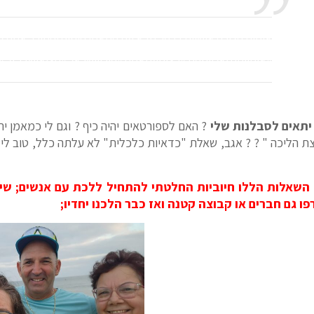
@asafrunners1
אימוני הליכה אישיים בכפר סבא עם המאמן הותיק והמוכר אסף ל
#אימוןמנטאליוגופני
#רציםעםאסף
#פוריוישראל
#חציאישברזל
#
♬ צליל מקורי – אסף לב: מאמן מנטלי -מאמן לחיים
יתאים לסבלנות שלי
? האם לספורטאים יהיה כיף ? וגם לי כמאמן י
צת הליכה " ? ? אגב, שאלת "כדאיות כלכלית" לא עלתה כלל, טוב לי ע
השאלות הללו חיוביות
החלט
תי להתחיל ללכת עם אנשים; שיח
פו גם חברים או קבוצה קטנה ואז כבר הלכנו יחדיו;