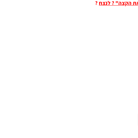
את הקצה" ? לנצח
?