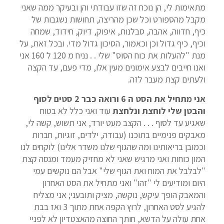
מתאימות לי, הן נוכח זה שזו עבודתי והן ובעיקר ממה שאני
מקבל מהספורט וכל שכן מהריצה, תחושות נשגבות של
כיף, חדווה, אהבה, סבלנות, איפוק, דיוק, חידוד, שמחה
וכיף, כיף גדול וכן וכאמור, הסיכון גדול מדי. ובכל זאת, על
מנת "להעלות את כוח הסוס" שלי . . נניח מ 120 ל 160 אני
ואנו חייבים לבצע אימונים מעין אלו, מדי פעם, עד הקצה
ולעתים קצת מעבר לזה.
אני מתחיל את הסט ה 6 ורואה כבר 2 סטים לסוף
והבטן שלי לוחצת ונלחצת
עוד ואני כלל לא בטוח
שאגיע עד לסוף . . . הקצב מעט יורד, אני תשוש, קשה לי,
מאבקים פנימיים בתוכנו (עבודה, ילדים, זוגיות, חברות
וכמובן בריאותינו ומה שהגוף שלנו משדר אלינו) לוקחים לנו
המון כוחות ואני מרגיש שאני לא מחזיק מעמד ומנסה קצת
"לבלבל את המוח ואת הגוף שלי" אבל הם נוקשים עמי
היום ומודיעים לי "זהו" ואני מתחיל את הסט האחרון
והמאבק הופך עיקש, נוקשה, מציק ותובעני; אני מצליח
להגיע לסט האחרון, לרוץ הקפה אחת מתוך 3 ואז בבת
אחת עולה על הדשא, חותך החוצה מהאצטדיון לא לפניי