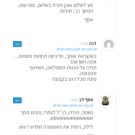
סע לשלום ואכן חזרת בשלום, טפו טפו,
המשך כך; תודות.
אסף
דנה
הגיב:
הגב
18 בפברואר 2018 בשעה 19:41
כשקוראת אותך, מרגישה תחושת פספוס…
אתה השראה!
תודה על הכנות המופלאה, השיתוף
וההכוונה..
נהנת מכל רגע בקבוצה
אסף לב
הגיב:
הגב
19 בפברואר 2018 בשעה 19:55
נשמה, תודה, כנ"ל לגמרי; נהנים ממך
אשששששששששששש.
לילה, ניסית את האמפורה החדש ? וואו.