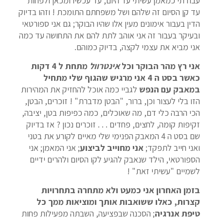
עבודתי כמאמן עשיתי עד היום, עד עכשיו ומכאן ולפחות
עד קן הסיום זה שלהם ושל משפחתם התומכת ! וזהו בדיוק
הדין בעבור אימונים מעין אלו שהיו הבוקר; גם אני ספורטאי
ובעיקר בעבור זה אני אוהב לתת להם את התחושה עד כמה
אני מביא את עצמי לקצה, בדיוק כמוהם.
אני רץ מהר הבוקר וכל
אינטרוול
מתחת ל 4 דקות
כאשר בסט ה 4 אני מרגיש שהגוף שלי מתחיל
במאבק עם הנפש
לגביי כמה אוכל להחזיק את המהירות
הזו בלי לעצור וכן, ברור, "הבטן מדברת" ! זוכרים, הבטן,
הכי הרבה כלי דם, מה שאוכלים, כמה כפיפות בטן, יציבה,
זקיפות קומה, לחצים, פחדים . . . זוכרים נכון ? אז בדיוק
שם בסט ה 4 המאבק הפנימי שלי מאיים לקורע את בטני
ואני חייב לתפקד;
אני מחוייב לביצוע
; אני המאמן; אני
הספורטאי, הילד שנאבק להגיע לקו הסיום ולהרים ידיים
לשמיים "עשיתי זאת" !
בזמן האחרון אני כמעט ולא מתחרה בתחרויות
קצרות, כאלו ששואבות אותך ומוציאות ממך כל
טיפת אנרגיה
; הסכנה שבפציעה, השבתה מפעילות פחות