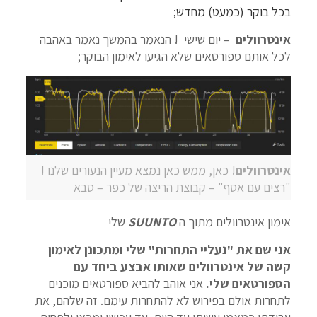
בכל בוקר (כמעט) מחדש;
אינטרוולים
– יום שישי ! הנאמר בהמשך נאמר באהבה
לכל אותם ספורטאים
שלא
הגיעו לאימון הבוקר;
אינטרוולים
! כאן, ממש כאן נמצא מעיין הנעורים שלנו !
"רצים עם אסף" – קבוצת הריצה של כפר – סבא
אימון אינטרוולים מתוך ה
SUUNTO
שלי
אני שם את "נעליי התחרות" שלי ומתכונן לאימון
קשה של אינטרוולים שאותו אבצע ביחד עם
הספורטאים שלי.
אני אוהב להביא
ספורטאים מוכנים
לתחרות אולם בפירוש לא להתחרות עימם
. זה שלהם, את