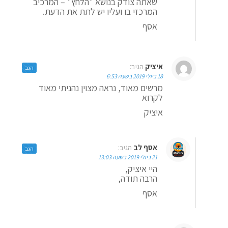
שאתה צודק בנושא "הלחץ" – המרכיב
המרכזי בו ועליו יש לתת את הדעת.
אסף
איציק
הגיב:
הגב
18 ביולי 2019 בשעה 6:53
מרשים מאוד, נראה מצוין נהניתי מאוד
לקרוא
איציק
אסף לב
הגיב:
הגב
21 ביולי 2019 בשעה 13:03
היי איציק,
הרבה תודה,
אסף