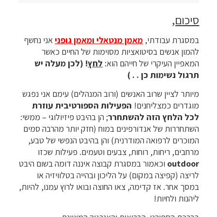
סיכום,
במסגרת עבודתי,
מאמן מנטאלי ומאמן גופני
אני נחשף
להמון אנשים בסיטואציות מסוימות של החיים כאשר
המאפיין העיקרי של חייהם הוא:
לחץ
! (לכן מעלה יש
תרגול נשימות כן . . )
מיותר לציין שרוב האנשים (ורוב המנהלים) עימם אני נפגש
מוגדרים כמצליחנים!
הפעילות הספורטיבית עוזרת
לכל הלחץ הזה להשתחרר
; הן בהיבט פיזיולוגי – ממשי:
השתחררות של אנדורפינים במוח (חזק יותר מהרבה סמים
המוכרים לרפואה המודרנית) והן בהיבט הנפשי של טבע,
מרחבים, ריחות, רוחות, צבעים וטעמים. פעילות שכזו
outdoor
וכאמור במסגרת קבוצה איננה דומה בשום היבט
לריצה (קפיצה במקום) על הליכון ובהייה בטלוויזיה או
במסך אחר. אז קדימה, צאו החוצה ובואו לרוץ עמנו, להיות,
ליהנות ולחיות!