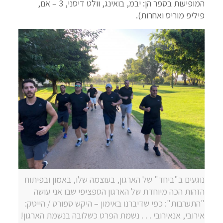
המופיעות בספר הן: יבמ, בואינג, וולט דיסני, 3 – אם,
פיליפ מוריס ואחרות).
נוגעים ב"ביחד" של הארגון, בעוצמה שלו, באמון ובפיתוח
הזהות הכה מיוחדת של הארגון הספציפי שבו אני עושה
"התערבות": כפי שדיברנו באימון – היקש ספורט / הייטק:
אירובי, אנאירובי . . . נשמת הפרט כשלובה בנשמת הארגון!