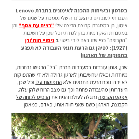
בסרטון ובשיחות ההכנה לאימונים בחברת Lenovo
הסברתי לעובדים כי האג'נדה שלי נסמכת על שנים של
אימון, הן במסגרת קבוצת הריצה שלי
"רצים עם אסף"
והן
במסגרות האקדמיות בהן למדתי וכל שכן על חשיבות
"הקבוצה" כפי שזו באה לידי ביטוי
ב
ניסויי הות'ורן
(1927):
לפיהן גם הרעת תנאי העבודה לא תפגע
בתפוקות של הארגון!
שכן, אותן עובדות במעבדות חברת "בל" הרגישו נבחרות,
מיוחדות וכאלו שחשיבותן לארגון גדולה ולא די שהתפוקות
לא ירדו נוכח הרעת התנאים אלא
התפוקות עלו
וכל שכן,
היעדרותן מהעבודה פחתה וכך גם מצב הרוח שלהן עלה.
אפקט הקבוצה
נתגלה לעולם והניח את
הבסיס לכוחה של
הקבוצה
, הארגון כשם שאני חווה אותו, כאדם, כמאמן.