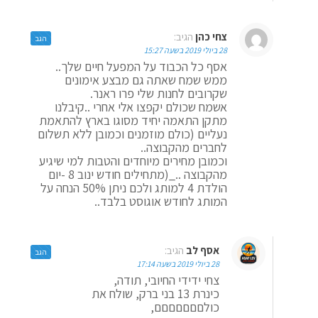
צחי כהן
הגיב:
הגב
28 ביולי 2019 בשעה 15:27
אסף כל הכבוד על המפעל חיים שלך..
ממש שמח שאתה גם מבצע אימונים
שקרובים לחנות שלי פרו ראנר.
אשמח שכולם יקפצו אלי אחרי ..קיבלנו
מתקן התאמה יחיד מסוגו בארץ להתאמת
נעליים (כולם מוזמנים וכמובן ללא תשלום
לחברים מהקבוצה..
וכמובן מחירים מיוחדים והטבות למי שיגיע
מהקבוצה .._(מתחילים חודש ינוב 8 -יום
הולדת 4 למותג ולכם ניתן 50% הנחה על
המותג לחודש אוגוסט בלבד..
אסף לב
הגיב:
הגב
28 ביולי 2019 בשעה 17:14
צחי ידידי החיובי, תודה,
כינרת 13 בני ברק, שולח את
כולםםםםםםם,