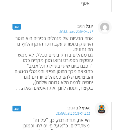
אסף
יובל
הגיב:
הגב
17 ביולי 2019 בשעה 16:33
אחת הבעיות של מנהלים בכירים היא חוסר
העיסוק בספורט עקב חוסר הזמן והלחץ בו
הם נתונים.
גם מנהלים בדרגי ביניים ככלל, לא ממש
עוסקים בספורט ובואו נסנן מקרים כמו
"רכבנו ביום שישי בטיילת תל אביב"
כתוצאה מכך החוסן הפיזי והמנטלי נפגעים
והביצועים שלהם כמנהלים יורדים (גם
יחסית לרמה הלא גבוהה שלהם),
בקיצור, תנסה לחנך את האנשים האלה. . .
אסף לב
הגיב:
הגב
21 ביולי 2019 בשעה 13:05
היי אח, תודה רבה, כן, "על זה"
משתדלים, כ"א על פי יכולתו וכמובן