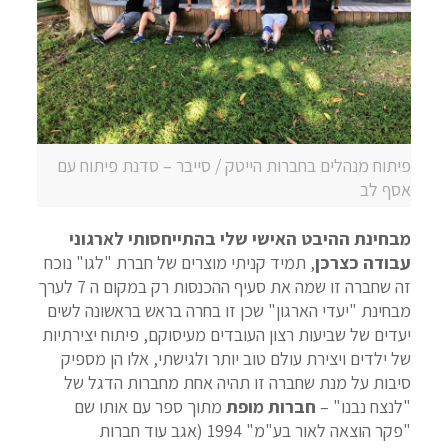
פיתוח מנהלים בחברות הייטק / סייבר – סדנת פיתוח עם
אסף לב
מבחינת ההיבט האישי שלי בהתייחסותי לארגוני
עבודה כצרכן
, תמיד קניתי מוצרים של חברת "לגו" נוכח
זה שחברה זו שמה את סעיף ההכנסות רק במקום ה 7 לערך
מבחינת "יעדי הארגון" שכן זו בחרה בראש בראשונה לשים
יעדים של שביעות רצון העובדים מעיסוקם, פיתוח יצירתיות
של ילדים ויצירת עולם טוב יותר ולגישתי, אלו הן מספיק
סיבות על מנת שחברה זו תהיה אחת מחברות הדגל של
"לנצח נבנו" –
חברות מופת
מתוך ספר עם אותו שם
"פקר הוצאה לאור בע"מ" 1994 (אגב עוד חברות