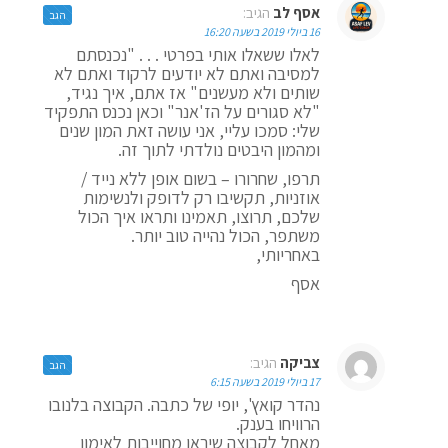
אסף לב
הגיב:
הגב
16 ביולי 2019 בשעה 16:20
לאלו ששאלו אותי בפרטי . . . "נכנסתם
למסיבה ואתם לא יודעים לרקוד ואתם לא
שותים ולא מעשנים" אז אתם, איך נגיד,
"לא סגורים על הז'אנר" וכאן נכנס התפקיד
שלי: סמכו עליי, אני עושה זאת המון שנים
ומהמון היבטים נולדתי לתוך זה.
תרפו, שחרורו – בשום אופן ללא נייד /
אוזניות, תקשיבו רק לדופק ולנשימות
שלכם, תרוצו, תאמינו ותראו איך הכול
משתפר, הכול נהייה טוב יותר.
באחריותי,
אסף
צביקה
הגיב:
הגב
17 ביולי 2019 בשעה 6:15
נהדר קואץ', יופי של כתבה. הקבוצה בלנובו
הרוויחו בענק.
מאחל לקבוצה שיראו מחוייבות לאימון