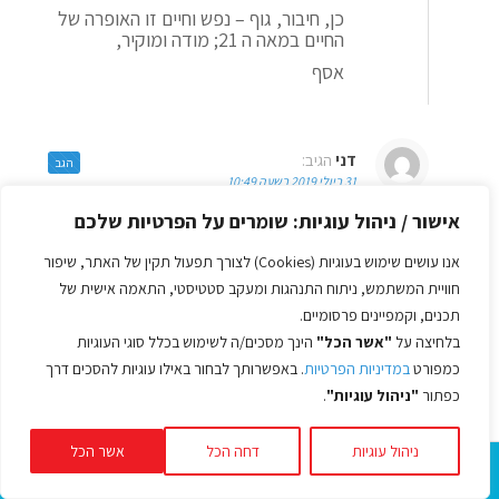
כן, חיבור, גוף – נפש וחיים זו האופרה של
החיים במאה ה 21; מודה ומוקיר,
אסף
דני
הגיב:
הגב
31 ביולי 2019 בשעה 10:49
אסף אתה עושה עבודה מדהימה, פתחת לי
אישור / ניהול עוגיות: שומרים על הפרטיות שלכם
ולצוות נקודת מבט חדשה, אנרגיות
מתחדשות וגיבוש חברי ברמה של טירונות.
אנו עושים שימוש בעוגיות (Cookies) לצורך תפעול תקין של האתר, שיפור
הקשר בין מצב מנטלי של גוף ונפש מצריך
חוויית המשתמש, ניתוח התנהגות ומעקב סטטיסטי, התאמה אישית של
הבנה פילוסופית של הרבה דברים – ויש לך
מהכל. גופים עסקיים חייבים להיות
תכנים, וקמפיינים פרסומיים.
מחודדים ומדוייקים וזה הערך שלך בתמונה.
בלחיצה על
"אשר הכל"
הינך מסכים/ה לשימוש בכלל סוגי העוגיות
כל הכבוד.
כמפורט
במדיניות הפרטיות
. באפשרותך לבחור באילו עוגיות להסכים דרך
כפתור
"ניהול עוגיות"
.
אסף לב
הגיב:
הגב
ניהול עוגיות
דחה הכל
אשר הכל
31 ביולי 2019 בשעה 12:55
כבוד שלי דני וכמובן הערכה, הן על האמון