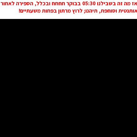
מתחיל אימון ב 03:00 בלילה, אז מה זה בשבילנו 05:30 בבוקר חחח
תנטית וסוחפת, תיהנו; לרוץ מרתון בפחות משעתיים!