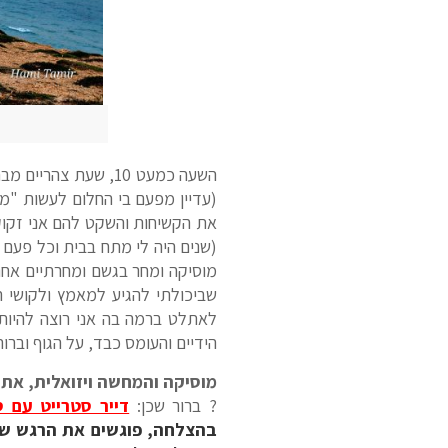
השעה כמעט 10, שעת צהריים מבחינתי ואני מטייל לי אל החבר החדש שלי בשכונה:
את הקשיחות והשקט להם אני זקוק ב
(שנים היה לי מתח בבית וכל פעם ה
מוסיקה ומחר בגשם ומחרתיים אחרי
שביכולתי להגיע למאמץ ולקושי ה
הידיים והעומס כבד, על הגוף וברו
מוסיקה והמחשה ויזואלית, אתם 
? ברור שכן:
דייר סטרייט עם 
בהצלחה, פוגשים את הרגש של