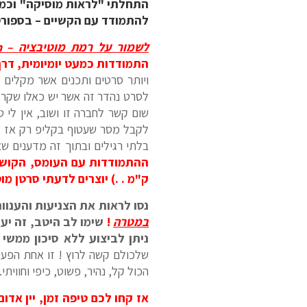
התחלתי "לראות מוסיקה" וכ
להתמודד עם הקשיים – בספורט,
לשמור על רמת מוטיבציה – motivation גבוהה
התמודדות כמעט יומיומית, דרך
ויותר סרטים ותכנים אשר מקלים 
לסרט נהדר זה אשר יש כאלו שקראו
שום קשר לחברה זו ושוב, אין לי ט
לקבל מסר שעטוף בקליפ רק אז אנ
בלתי רגילים ובתוך זה מדענים ש
ההתמודדות עם העומס, הקושי
ק"מ . .) יוצרים לדעתי סרטן מו
נסו לראות את הצניעות והענוו
במטרה
!
ניתן לביצוע ללא סיכון ממשי 
שלכולם קשה לרוץ ! זו אחת הפעילו
הכול קל, נהיר, פשוט, כיפי וחוויתי.
אז קחו לכם טיפה זמן, יין אדו