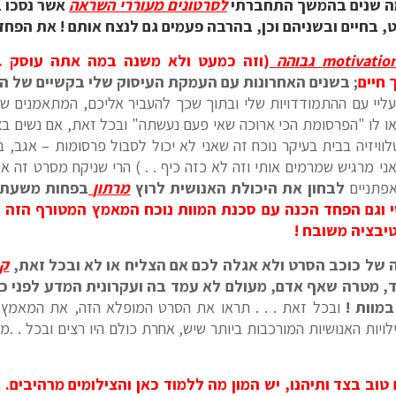
מה שנים בהמשך התחברתי
לסרטונים מעוררי השראה
אשר נסכו ב
 בחיים ובשניהם וכן, בהרבה פעמים גם לנצח אותם ! את הפח
(וזה כמעט ולא משנה במה אתה עוסק . .
 חיים
; בשנים האחרונות עם העמקת העיסוק שלי בקשיים של הג
עליי עם ההתמודדויות שלי ובתוך שכך להעביר אליכם, המתאמנים של
 לו "הפרסומת הכי ארוכה שאי פעם נעשתה" ובכל זאת, אם נשים בצד
לוויזיה בבית בעיקר נוכח זה שאני לא יכול לסבול פרסומות – אגב, ב
י מרגיש שמרמים אותי וזה לא כזה כיף . . ) הרי שניקח מסרט זה א
אפתניים
לבחון את היכולת האנושית לרוץ
מרתון
בפחות משעתי
 וגם הפחד הכנה עם סכנת המוות נוכח המאמץ המטורף הזה (
טיבציה משובח !
ה של כוכב הסרט ולא אגלה לכם אם הצליח או לא ובכל זאת,
קח
במוות !
ובכל זאת . . . תראו את הסרט המופלא הזה, את המאמץ 
יות האנושיות המורכבות ביותר שיש, אחרת כולם היו רצים ובכל . .מ
ם טוב בצד ותיהנו, יש המון מה ללמוד כאן והצילומים מרהיבים