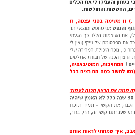
י בטחון והעניקו לי את הכלים
דים, החששות והחולשות.
) זו משימה בפני עצמה, זו
וף והנפש
אני מחפש ומוצא יותר
י, את העוצמות הללו; כך הגעתי
 את הפרסומת של נייקי (ואין לי
רור כן, נוכח היכולת המהירה שלי
ת הרצון הכנה של חבורת אתלטים
ים
!
המחויבות, המוטיבאציה,
נסו לחשב כמה הם רצים בכל
ו ממנו את הרצון הכנה לעמוד
שימו לב היטב, זה יעד, מטרה שאף אדם, מעולם לא עמד בה ועקרונית המדע לפני כ 30 שנה כלל לא האמין שיהיה
הכנה, את הקושי – תמיד תזכרו
רגע שעברתם קושי זה, הרי, ברור,
. אגב, איך שמחתי לראות אותם