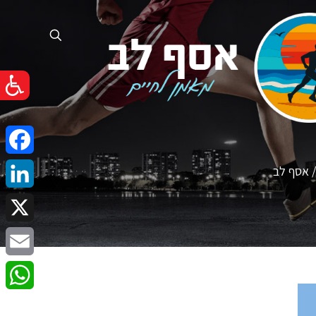
cebook
/ אסף לב
nkedIn
X
Email
atsApp