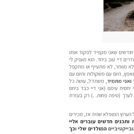
חודשים שאני מקפיד לפקוד אותו
יש לי עוד בערך 8 חודשים לכך) ואנחנו מסתדרים דיי טוב ביחד. הוא מעניק לי
ש לא מוותר, לא מתעייף או מתקפל
מאמץ, היום עם משקולות והיום עם
ואני מתמיד
, משתדל, עושה כל
יחסית עימם (אני דיי כבד ביחס
ני רוצה להיות) ושוב, תחשבו על זה: אתה נדרש להרים את משקל גופך כ 80 ק"ג לערך (טיפה פחות. .) רק בעזרת
הערוץ המופלא שהיה אז, מכירים
 ותכנים חדשים עוברים אליי
בייקטיביים
המולדים שלי
ו
כך