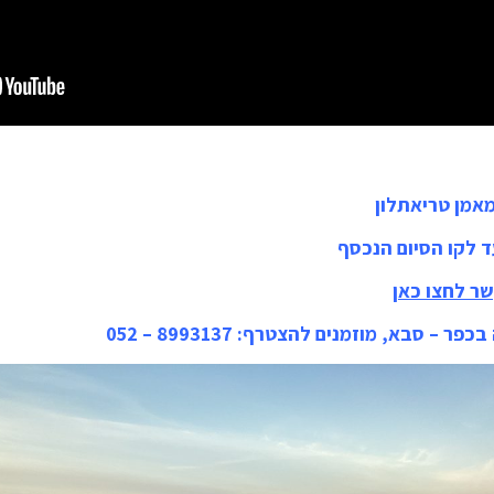
מאמן טריאתלון
עד לקו הסיום הנכסף
שר לחצו כאן
 סבא, מוזמנים להצטרף: 8993137 – 052