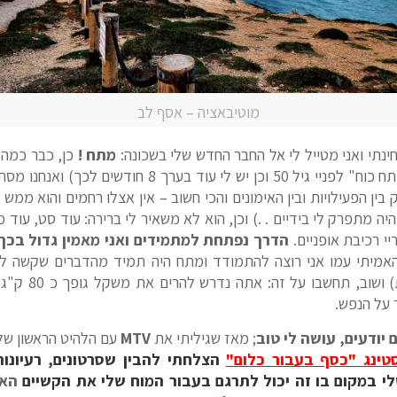
מוטיבאציה – אסף לב
מתח !
כן, כבר כמה 
(עדיין מפעם בי החלום לעשות "מתח כוח" לפניי גיל 50 וכן 
ין הפעילויות ובין האימונים והכי חשוב – אין אצלו רחמים והוא ממ
יה מתפרק לי בידיים . .) וכן, הוא לא משאיר לי ברירה: עוד סט, עוד 
י רכיבת אופניים.
הדרך נפתחת למתמידים ואני מאמין גדול בכך 
אמיתי עמו אני רוצה להתמודד ומתח היה תמיד מהדברים שקשה לי 
לאתלט ברמה בה א
ר על הנפש.
יודעים, עושה לי טוב
; מאז שגיליתי את
MTV
עם הלהיט הראשון של 
סטינג "כסף בעבור כלום"
הצלחתי להבין שסרטונים, רעיונות
י במקום בו זה יכול לתרגם בעבור המוח שלי את הקשיים
האו