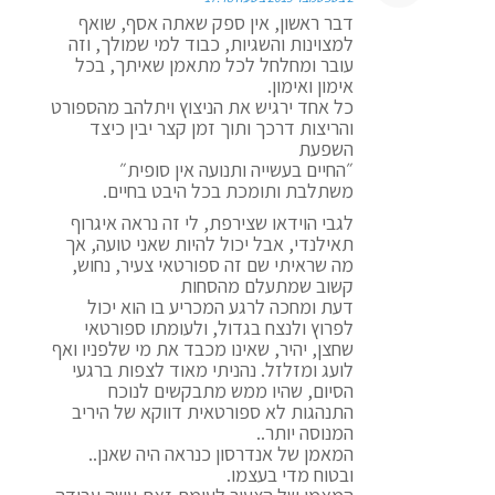
דבר ראשון, אין ספק שאתה אסף, שואף
למצוינות והשגיות, כבוד למי שמולך, וזה
עובר ומחלחל לכל מתאמן שאיתך, בכל
אימון ואימון.
כל אחד ירגיש את הניצוץ ויתלהב מהספורט
והריצות דרכך ותוך זמן קצר יבין כיצד
השפעת
״החיים בעשייה ותנועה אין סופית״
משתלבת ותומכת בכל היבט בחיים.
לגבי הוידאו שצירפת, לי זה נראה איגרוף
תאילנדי, אבל יכול להיות שאני טועה, אך
מה שראיתי שם זה ספורטאי צעיר, נחוש,
קשוב שמתעלם מהסחות
דעת ומחכה לרגע המכריע בו הוא יכול
לפרוץ ולנצח בגדול, ולעומתו ספורטאי
שחצן, יהיר, שאינו מכבד את מי שלפניו ואף
לועג ומזלזל. נהניתי מאוד לצפות ברגעי
הסיום, שהיו ממש מתבקשים לנוכח
התנהגות לא ספורטאית דווקא של היריב
המנוסה יותר..
המאמן של אנדרסון כנראה היה שאנן..
ובטוח מדי בעצמו.