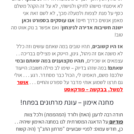
לא אימנתי מישהו לתיקו ולגישתי, לא על זה הקהל משלם
כסף על מנת לצפות ולמעלה מכך, לא לשם זאת אני
מאמן אנשים כדרך חיים!
אנו עוסקים בספורט וכאן
ישנה חשיבות אדירה לניצחון
! ואם אפשר ב נוק אווט מה
טוב!
אז היו קשובים
, תהיו טובים במה שאתם עושים וזה כלל
לא משנה אם זה ניהול, גינון, הייטק או מצילים בבריכה . .
עצמאים או שכירים,
תהיו מקצוענים במה שאתם ובמי
שאתם!
במה שזהו בדיוק – שימו לב מילה חשובה: הייעוד
שלכם! משם, תאמינו לי, הכול כבר מסתדר. רגע . . . אולי
גם תרצו לשמוע אותי מדבר על ספורט והחיים . . .
אושר
למשל, בבקשה – פודקאסט
מחנה אימון – עונת מרתונים בפתח!
תודה רבה לרענן (האח) ולורד (המהממת) ולכל צוות
פודיום
על הדאגה המסורתית לנו במחנה האימון שיהיה . .
כן, חודש עמוס: לפניי שבועיים "מרתון התנ"ך (היה קשוח