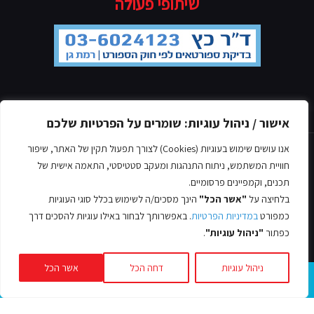
שיתופי פעולה
מדיניות הפרטיות
אישור / ניהול עוגיות: שומרים על הפרטיות שלכם
אנו עושים שימוש בעוגיות (Cookies) לצורך תפעול תקין של האתר, שיפור
חוויית המשתמש, ניתוח התנהגות ומעקב סטטיסטי, התאמה אישית של
תכנים, וקמפיינים פרסומיים.
בלחיצה על
"אשר הכל"
הינך מסכים/ה לשימוש בכלל סוגי העוגיות
© כל הזכויות שמורות אסף לב, 2022
כמפורט
במדיניות הפרטיות
. באפשרותך לבחור באילו עוגיות להסכים דרך
עיצוב ובניית אתרים -
כפתור
"ניהול עוגיות"
.
ניהול עוגיות
דחה הכל
אשר הכל