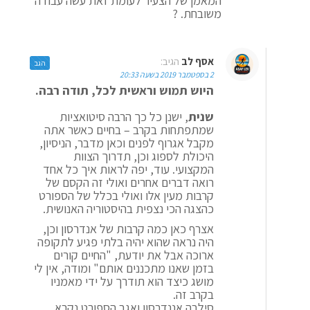
המאמן של הצעיר לעומת זאת עשה עבודה
משובחת. ?
אסף לב
הגיב:
הגב
2 בספטמבר 2019 בשעה 20:33
היוש תמוש וראשית לכל, תודה רבה.
שנית
, ישנן כל כך הרבה סיטואציות
שמתפתחות בקרב – בחיים כאשר אתה
מקבל אגרוף לפנים וכאן מדבר, הניסיון,
היכולת לספוג וכן, תדרוך הצוות
המקצועי. עוד, יפה לראות איך כל אחד
רואה דברים אחרים ואולי זה הקסם של
קרבות מעין אלו ואולי בכלל של הספורט
כהצגה הכי נצפית בהיסטוריה האנושית.
אצרף כאן כמה קרבות של אנדרסון וכן,
היה נראה שהוא יהיה בלתי פגיע לתקופה
ארוכה אבל את יודעת, "החיים קורים
בזמן שאנו מתכננים אותם" ומודה, אין לי
מושג כיצד הוא תודרך על ידי מאמניו
בקרב זה.
סילבה אננדרסון ואגב הספורט נקרא