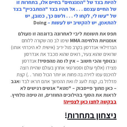
להיות בצד של "המנצחים" בחיים אלו, בתחרות זו
של החיים עצמם . . . אל תהיו בצד "המתבכיין" בצד
של "עשו לי, לקחו לי . . . ולשם כך, כמובן, יש
להתאמן, יש להקשיב יש לעשות –
Doing
תפס את תשומת ליבי לאחרונה בדוגמה זו מעולם
אומנויות הלחימה
MMA
שימו לב מה שקורה ללוחם
הברזילאי אנדרסון בקרב מול יריב (אישית לא היכרתי אותו)
שרואים שהוא צעיר, רואים שהוא מכבד את אנדרסון
ו
בנוסף והכי חשוב – אין לו מה מהפסיד!
אנדרסון
מצידו (אלוף עולם וספורטאי אחרון בעולם שהיית רוצה
להיכנס עמו לזירה בה פחות או יותר הכול מותר . .) קצת
מזלזל בו, קצת לועג לו ואת ההמשך אתם תראו לבד ו
אגב
– כאן מתוך פייסבוק – "מטא" אנשים רגישים לא
לראות את הסוף בהילוכים החוזרים, זה טיפה מלחיץ.
בבקשה לחצו כאן לצפייה
!
ניצחון בתחרות
!