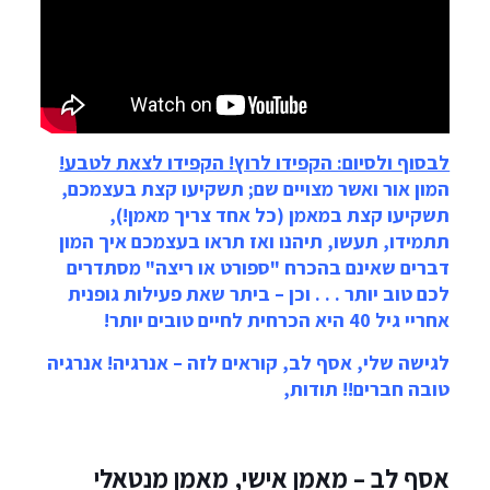
לבסוף ולסיום: הקפידו לרוץ! הקפידו לצאת לטבע!
המון אור ואשר מצויים שם; תשקיעו קצת בעצמכם,
תשקיעו קצת במאמן (כל אחד צריך מאמן!),
תתמידו, תעשו, תיהנו ואז תראו בעצמכם איך המון
דברים שאינם בהכרח "ספורט או ריצה" מסתדרים
לכם טוב יותר . . . וכן – ביתר שאת פעילות גופנית
אחריי גיל 40 היא הכרחית לחיים טובים יותר!
לגישה שלי, אסף לב, קוראים לזה – אנרגיה! אנרגיה
טובה חברים!! תודות,
אסף לב – מאמן אישי, מאמן מנטאלי