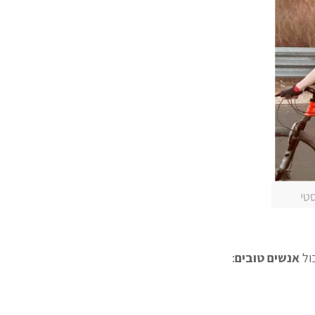
סטי
ול
אנשים טובים
: