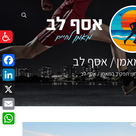
אמן / אסף לב
cebook
ן: תפקיד המאמן / אסף לב
nkedIn
X
Email
atsApp