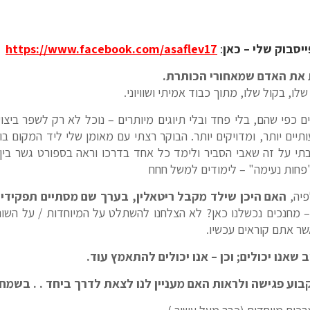
יסבוק שלי – כאן
:
https://www.facebook.com/asaflev17
ת את האדם שמאחורי הכותרת.
ו, בקול שלו, מתוך כבוד אמיתי ושוויוני.
כפי שהם, בלי פחד ובלי תיוגים מיותרים – נוכל לא רק לשפר ביצו
ים יותר, ומדויקים יותר. הבוקר רצתי עם מאומן שלי ליד המקום בו נ
תי על זה שאבי הסביר ולימד כל אחד בדרכו וראה בספורט גשר בין 
 "פחות נעימה" – לימודים למשל חחח
פיה,
האם היכן שילד מקבל ריטאלין, בערך שם מסתיים תפקידי
 – מחנכים נכשלנו כאן? לא הצלחנו להשתלט על המיוחדות / על השונ
ר אתם קוראים עכשיו.
שאנו יכולים; וכן – אנו יכולים להתאמץ עוד.
 פגישה ולראות האם מעניין לנו לצאת לדרך ביחד . . בשמחה – אני כאן: 