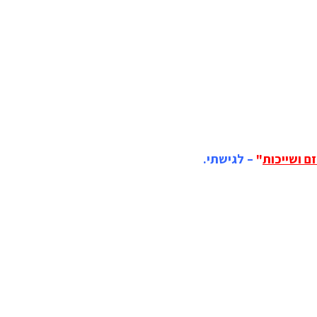
ם ושייכות
"
– לגישתי.