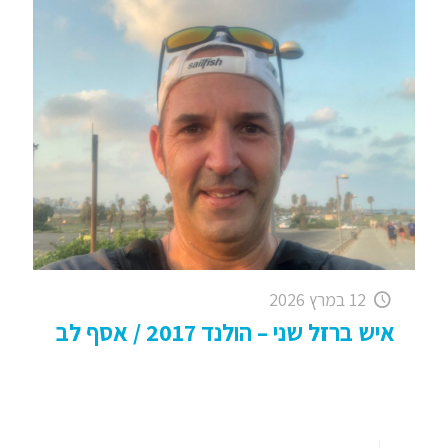
12 במרץ 2026
איש ברזל שני – הולנד 2017 / אסף לב
קבוצת ריצה בכפר סבא, "רצים עם אסף" – כמה
מילים לספורטאים – החברים היקרים שלי . . חוזר
מאמסטרדם – הקופי שופ של לפניי 18 שנה
[…]