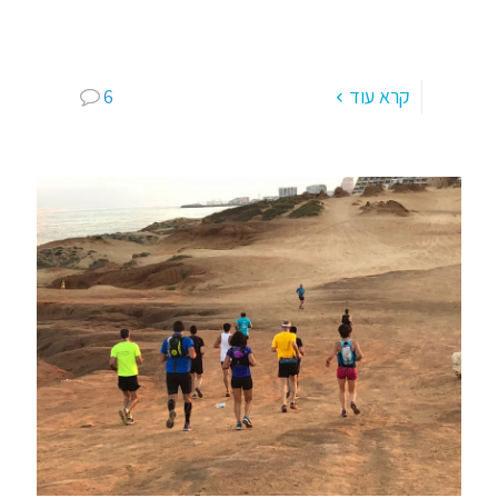
"רצים עם אסף" – כיף של קבוצת ריצה בכפר סבא
מוקדם בבוקר (אימונים אישיים: מנטאליים וגופניים)
במשך היום "רצים עם אסף" – קיץ, חורף – הכנה
[…]
קרא עוד
6