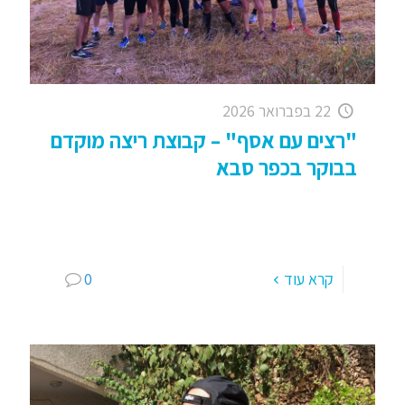
22 בפברואר 2026
"רצים עם אסף" – קבוצת ריצה מוקדם
בבוקר בכפר סבא
קבוצת ריצה בכפר סבא מוקדם בבוקר: אימון אישי או
קבוצתי – "רצים עם אסף לב" תקשיבו להרצאה של
האיש היקר הזה; סופר מעניין, מרגש, מעצים וכל
[…]
קרא עוד
0