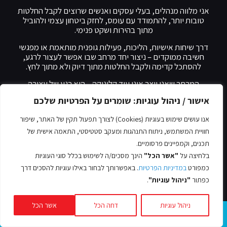
אני מלווה מנהלים, בעלי עסקים ואנשים שרוצים לקבל החלטות
טובות יותר, להתמודד עם עומס, לחזק ביטחון עצמי ולהוביל
מתוך בהירות ושקט פנימי.
דרך שיחות אישיות, הליכות, פעילות גופנית מותאמת או מפגשי
חשיבה ממוקדים – ניצור יחד מרחב שבו אפשר לעצור לרגע,
להסתכל קדימה ולקבל החלטות מתוך דיוק ולא מתוך לחץ.
המרחב שאני יוצר אינו עוד קליניקה – הוא רגע של עצירה
אמיתית, בחינת נתונים והתבוננות.
אישור / ניהול עוגיות: שומרים על הפרטיות שלכם
אפשר להיפגש אצלי, לשבת בבית קפה, לצאת להליכה אישית
או לשלב פעילות גופנית קלה.
לעיתים דווקא מחוץ למשרד
אנו עושים שימוש בעוגיות (Cookies) לצורך תפעול תקין של האתר, שיפור
ולחדר הישיבות מגיעות התובנות החשובות ביותר.
חוויית המשתמש, ניתוח התנהגות ומעקב סטטיסטי, התאמה אישית של
תכנים, וקמפיינים פרסומיים.
בלחיצה על
"אשר הכל"
הינך מסכים/ה לשימוש בכלל סוגי העוגיות
כמפורט
במדיניות הפרטיות
. באפשרותך לבחור באילו עוגיות להסכים דרך
סוגי אימונים
כפתור
"ניהול עוגיות"
.
אימון מנטאלי לספורטאים
ניהול עוגיות
דחה הכל
אשר הכל
אימון אישי לחיים ולזוגיות
אימון אישי לאנשים עם צרכים מיוחדים