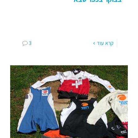
קבוצת ריצה מחויבת ומוכשרת! "רצים עם אסף" –
קבוצת ריצה מוקדם בבוקר בכפר סבא איזה כיף לבוא
בשעה 04:45 להתחיל לקפוץ על חבל ולתהות מי יגיע
[…]
קרא עוד
3