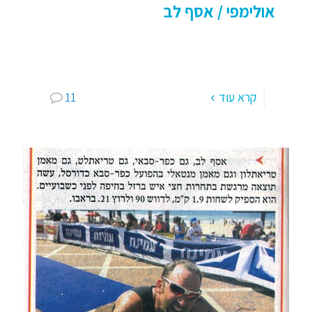
אולימפי / אסף לב
מכביה ה 19 – "מכבי מן" – טריאתלון אולימפי / אסף
לב יצאנו ב 2 בלילה, הגענו ב 04:05 לכינרת, עייפים
ומותשים משבוע ה"מכבי מן" והלכנו
[…]
קרא עוד
11