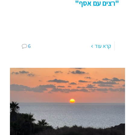
"רצים עם אסף"
שלום ספורטאים, חברים, קוראים, קבוצת ריצה בכ"ס
לבני 40 פלוס: "רצים עם אסף" מרוץ כ"ס – רובכם
חזקים כפי שלא הייתם מעולם, זה מרוץ מדליק, קשוח
[…]
קרא עוד
6