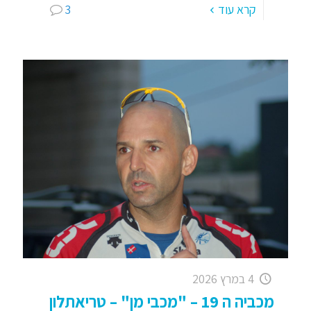
קרא עוד
3
4 במרץ 2026
מכביה ה 19 – "מכבי מן" – טריאתלון