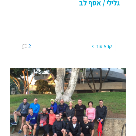
גלילי / אסף לב
אימוני אינטרוולים לאתלטים – אצטדיון גלילי – "רצים
עם אסף" אנחנו רוצים להיות ספורטאים, להמשיך
להתקדם, לעמול, להצליח, לנצח, לגעת בפסגה, אז
כן, צריך – חייבים
[…]
קרא עוד
2