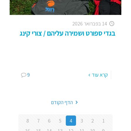
14 בפברואר 2026
בגדי ספורט ושמירה עליהם / צורי קינג
קבוצת ריצה – ציוד הריצה: לבקשת "הדור החדש של
הספורטאים" ואחרים, מועלות כאן כמה עצות מועילות
לשמירה ותחזוקה של בגדי הספורט שלנו. לטובת אלו
שרצו לראות
[…]
קרא עוד
9
הדף הקודם
8
7
6
5
4
3
2
1
16
15
14
13
12
11
10
9