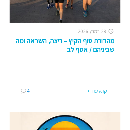
29 במרץ 2026
מהדורת סוף הקיץ – ריצה, השראה ומה
שביניהם / אסף לב
קבוצת ריצה מקסימה ! קצת חופש, קצת ריצות, המון
שמחה וכיף עם חברים, ילדים (רוב הזמן) ובכלל,
מוקירים, נהנים, חוגגים וברור, רצים, פעילים
ואנרגטיים; שבוע מקסים
[…]
קרא עוד
4