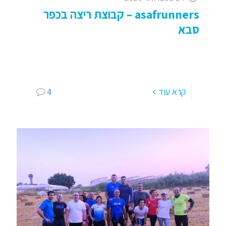
asafrunners – קבוצת ריצה בכפר
סבא
asafrunners – קבוצת ריצה בכפר סבא, השנה ה 20
שלנו: כל שני ורביעי 05:30 ועד 06:45 ואחת לשבועיים
שישי שמח בצורה של אימון ארוך וכייפי… "רצים
[…]
קרא עוד
4