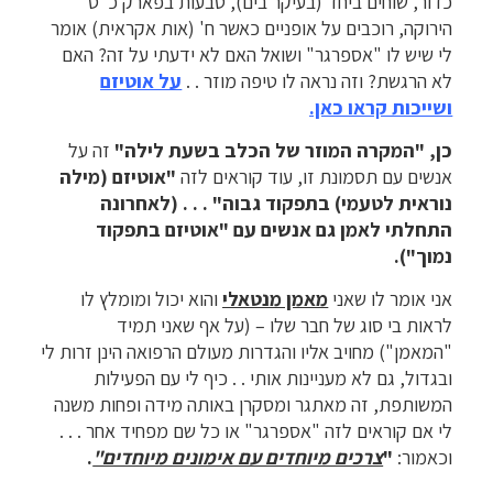
כדור, שוחים ביחד (בעיקר בים), טבעות בפארק כ"ס
הירוקה, רוכבים על אופניים כאשר ח' (אות אקראית) אומר
לי שיש לו "אספרגר" ושואל האם לא ידעתי על זה? האם
לא הרגשת? וזה נראה לו טיפה מוזר . .
על אוטיזם
ושייכות קראו כאן.
כן, "המקרה המוזר של הכלב בשעת לילה"
זה על
אנשים עם תסמונת זו, עוד קוראים לזה
"אוטיזם (מילה
נוראית לטעמי) בתפקוד גבוה" . . . (לאחרונה
התחלתי לאמן גם אנשים עם "אוטיזם בתפקוד
נמוך").
אני אומר לו שאני
מאמן מנטאלי
והוא יכול ומומלץ לו
לראות בי סוג של חבר שלו – (על אף שאני תמיד
"המאמן") מחויב אליו והגדרות מעולם הרפואה הינן זרות לי
ובגדול, גם לא מעניינות אותי . . כיף לי עם הפעילות
המשותפת, זה מאתגר ומסקרן באותה מידה ופחות משנה
לי אם קוראים לזה "אספרגר" או כל שם מפחיד אחר . . .
וכאמור:
"
צרכים מיוחדים עם אימונים מיוחדים"
.