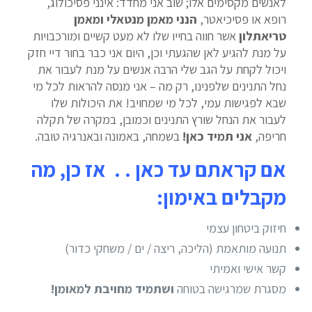
לאנשים מקסימים אלו; שוב אני מחדד: אינני פסיכולוג,
רופא או פסיכיאטר,
הנני מאמן מנטאלי ומאמן
טריאתלון
אשר חווה בחייו שלו לא מעט קשיים ומורכבויות
על מנת להגיע לאן שהגעתי וכן, היום אני כבר בחור דיי חזק
ויכול לקחת על הגב שלי הרבה אנשים על מנת לעבור את
נחל התנינים שלפנינו, רק מה – אני מנסה להראות לכל מי
שבא לפגישות עמי, לכל מי שמחויב! את היכולות שלו
לעבור את הנחל שורץ התנינים וכמובן, במקרה של תקלה
חריפה,
אני תמיד כאן!
בשמחה, באמונה ובאנרגיה טובה.
אם קראתם עד כאן . . אז כן, מה
מקבלים באימון:
חיזוק ביטחון עצמי
תנועה מותאמת (הליכה, ריצה / ים / משחקי כדור)
קשר אישי ואמיתי
מסגרת שמרגישה בטוחה
ושתמיד מחויבת למאומן!