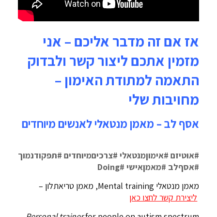
אז אם זה מדבר אליכם – אני
מזמין אתכם ליצור קשר ולבדוק
התאמה למתודת האימון –
מחויבות שלי
אסף לב – מאמן מנטאלי לאנשים מיוחדים
#אוטיזם #אימוןמנטאלי #צרכיםמיוחדים #תפקודנמוך
#אסףלב #מאמןאישי #Doing
מאמן מנטאלי Mental training, מאמן טריאתלון –
ליצירת קשר לחצו כאן
Personal trainer
for people on autism spectrum