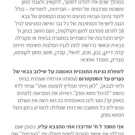
במהלך שנים אלו למדנו לסמוך, להקשיב ולעבור המון
משוכות מורכבות של החיים – חברתיות, לימודיות – כולל
לימוד נהיגה ועכשיו מגיעים הרגעים הקסומים של צבא
הגנה לישראל והמחויבות של כל גבר ואישה המגיעים לגיל
18 לתרום ממרצם למען הקולקטיב, העם היושב בציון; ח'
יקיים התנדבות של כשנתיים במסגרת צבאית או מקבילה
צבאית וכאשר נדרשתי לתת לגביו המלצות משימתי הייתה
קלה: דייקן, נבון, חכם, לויאלי, קפדן, חושב מחוץ לקופסא,
מבריק, מסודר ואחראי.
לשאלת נציגת התוכנית האמונה על שילוב צבאי של
נערים על הספקטרום
(עמותה אזרחית שעוזרת בגיוס
וליווי לצבא), "לאן הייתי ממליץ להפנות אותו" עניתי ללא
היסוס "לניהול משא ומתן". ראייתו את המציאות (לעתים
באופן קר) וטוב ליבו והאמפתיה בה הוא רואה את העולם
מנטרלים כל מחשבה טורדנית שעלולה להפריע בזמן ניהול
המשא ומתן.
אני מספר ל ח' שדיברו אתי מהצבא עליו
, כמובן שגם
קיבלתי את אישור ההורים לשתף פעולה עם "הגורמים" ואני