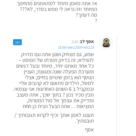
אז אתה מאמן מיוחד למתאמנים מהחינוך
המיוחד וזה נראה לי ממש בסדר, לא???
מה דעתך?
?
אסף לב
הגיב:
הגב
23 במאי 2019 בשעה 13:58
שמע, גם מצחיק ושנון אתה וגם מדויק
להפליא; זה בדיוק מטרתו של הפוסט –
כל אחד מאתנו יחיד, מיוחד ובעל דגשים
ומערכת הפעלה שונה ומגוונת; העניין
הנוסף הוא בזמן שינויים בחיים; אצלי
למשל, הילדים פתאום לא קרובים אליי
ובמקביל ב 6 השנים האחרונות אני עצמאי.
מבין מכיר נכון ? בתוך שכך, אתה מעצב
ומדייק את עצמך אל מול המטרות,
המציאות . . אתה הבעל הבית כן חחח
תענוג לאמן אותך וכיף לקרוא תגובותיך /
תובנותיך.
אסף