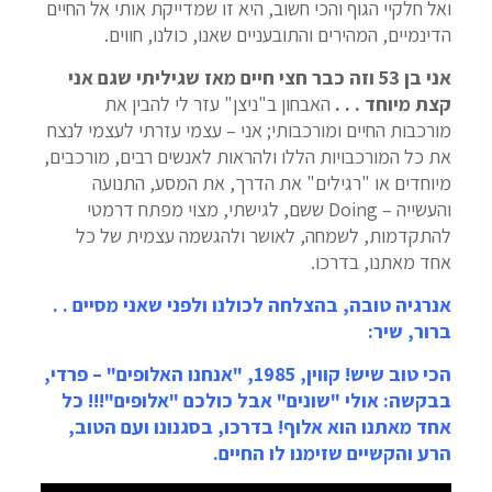
ואל חלקיי הגוף והכי חשוב, היא זו שמדייקת אותי אל החיים
הדינמיים, המהירים והתובעניים שאנו, כולנו, חווים.
אני בן 53 וזה כבר חצי חיים מאז שגיליתי שגם אני
קצת מיוחד . . .
האבחון ב"ניצן" עזר לי להבין את
מורכבות החיים ומורכבותי; אני – עצמי עזרתי לעצמי לנצח
את כל המורכבויות הללו ולהראות לאנשים רבים, מורכבים,
מיוחדים או "רגילים" את הדרך, את המסע, התנועה
והעשייה – Doing ששם, לגישתי, מצוי מפתח דרמטי
להתקדמות, לשמחה, לאושר ולהגשמה עצמית של כל
אחד מאתנו, בדרכו.
אנרגיה טובה, בהצלחה לכולנו ולפני שאני מסיים . .
ברור, שיר:
הכי טוב שיש! קווין, 1985, "אנחנו האלופים" – פרדי,
בבקשה:
אולי "שונים" אבל כולכם "אלופים"
!!! כל
אחד מאתנו הוא אלוף! בדרכו, בסגנונו ועם הטוב,
הרע והקשיים שזימנו לו החיים.