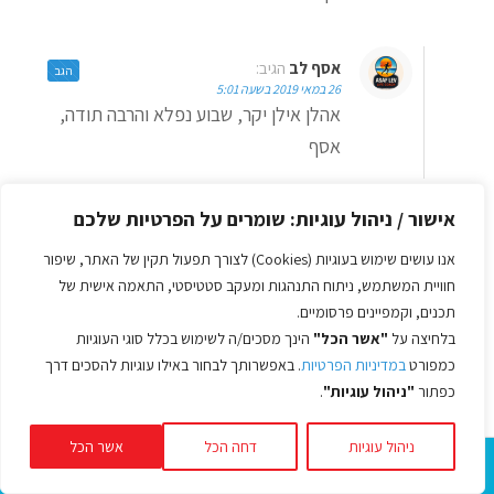
אסף לב
הגיב:
הגב
26 במאי 2019 בשעה 5:01
אהלן אילן יקר, שבוע נפלא והרבה תודה,
אסף
אישור / ניהול עוגיות: שומרים על הפרטיות שלכם
איילת
הגיב:
הגב
26 במאי 2019 בשעה 10:48
אנו עושים שימוש בעוגיות (Cookies) לצורך תפעול תקין של האתר, שיפור
אסף, כפרה עליך!
חוויית המשתמש, ניתוח התנהגות ומעקב סטטיסטי, התאמה אישית של
התפיסה שלך את תפקיד המאמן הרבה
תכנים, וקמפיינים פרסומיים.
מעבר לשעוני דופק ומרחקים, נותנת ערך
בלחיצה על
"אשר הכל"
הינך מסכים/ה לשימוש בכלל סוגי העוגיות
מוסף כל כך חשוב שהופך אותך למאמן
אמיתי לחיים!
כמפורט
במדיניות הפרטיות
. באפשרותך לבחור באילו עוגיות להסכים דרך
נהניתי לקרוא את הסיפור המרגש. הזכיר לי
כפתור
"ניהול עוגיות"
.
שגם אני הנחיתי קבוצות של חבר'ה "כאלה"
בפרקטיקום של הנחיית קבוצות לפני כמה
שנים…היה מאתגר וזורק לגמרי מאזור
ניהול עוגיות
דחה הכל
אשר הכל
הנוחות!
תודה על השיתוף וגם על השירים