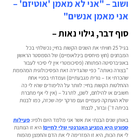
ושוב – "אני לא מאמן 'אוטיזם' –
אני מאמן אנשים"
סוף דבר, גילוי נאות –
בגיל 25 חוויתי את השנים הקשות בחיי; נכשלתי בכל
המבחנים (חוץ מיחסים בינלאומיים) של הסמסטר הראשון
באוניברסיטה הפתוחה (פסיכומטרי אין לי סיכוי לעבור
"בצורה נאותה" כפי שהגדירה זאת הפסיכולוגית המהממת
שהכרתי אז – נורית מגבעתיים) ועמדתי בפניי אחת
ההחלטות הקשות בחיי: לוותר על הלימודים שהיו לי כה
חשובים או להילחם, לשנן, לתרגל – (אין לי אף מחברת
שלא הועתקה פעמיים ועם מרקר יפה שכזה, כמו לבנות
בכיתה ד') וברור, לנצח!
באותן שנים הבנתי את אשר אני מלמד היום ולפיו:
פעילות
ספורט היא המניע האנרגטי שלי לחיים!
היא זו הנותנת
לי את הכוח, היא זו המזרימה לי את הדם והחמצן מהמוח