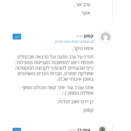
ערב אור,
אסף
קסמן
הגיב:
הגב
20 בנובמבר 2018 בשעה 21:02
אחינו היקר,
תודה על ערב מהנה ועל הרצאה שבהחלט
פותחת ראש למחשבות מעניינות ומועילות.
כייף שבעתיים להצטרף לקבוצה המקסימה
שחולקת ספורט, חברות ויעדים משותפים
באופן איכותי שכזה.
אתה עובד עוד יותר קשה מכולנו וסוחף –
אחללה נוסחה (-:
כן יירבו ושוב תודות.
קסמן
אסף לב
הגיב:
הגב