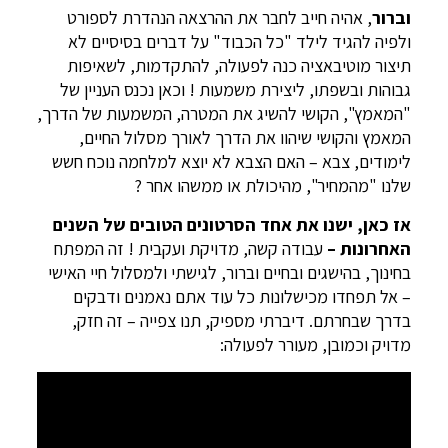
וברור
, אהיה חייב לחבר את ההרצאה הנהדרת לספורט
ולפיה להגיד לילד "כל הכבוד" על דברים בסיסיים לא
תיצור מוטיבאציה כנה לפעולה, להתקדמות, לשאיפות
גבוהות ובשפתו, ליצירת משמעות ! וכאן נכנס העניין של
"המאמץ", הקושי להשיג את המטרה, המשמעות של הדרך,
המאמץ והקושי שיהוו את הדרך לאורך מסלול החיים,
לימודים, צבא – האם הצבא לא יוצא למלחמה נוכח חשש
שלנו "מהמחיר", מהיכולת או ממשהו אחר ?
אז כאן, ישנו את אחד הסרטונים הטובים של השנים
האחרונות
–
עבודה קשה, מדויקת ועקבית ! זה המפתח
בחינוך, בהישגים ובחיים וברור, לגישתי ולמסלול חיי האישי
– אל תפחדו מכישלונות כל עוד אתם נאמנים ודבקים
בדרך שבחרתם. דיברתי מספיק, תנו צפייה – זה חזק,
מדויק וכמובן, מעורר לפעולה: