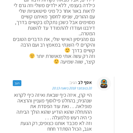
כילדה בעצמי, ללא ילדים משלי וזה גרם לי
לראות באור אחר כל מיני סיטואציות שלי
עם ההורים, שניסו לחסוך מאיתנו קשיים
מסוימים אבל כשכן נתקלנו בקשיים בדרך,
דירבנו ועודדו להתמודד עד להשגת
המטרה..
גם מהניסיון האישי שלי, את הדברים הטובים
והיקרים לי השגתי במאמץ רב ועם הרבה
קשיים בדרך
וזה רק עשה אותי מאושרת יותר
קיצר, שווה שמיעה
אסף לב
הגיב:
הגב
20 בנובמבר 2018 בשעה 20:13
היי קרן, איזה כיף שבאת ואיזה כיף לקרוא
שנהנית; בהחלט פילוסוף מעניין והרצאה
מופלאה. . . ואת עוד הפסדת את
ההתחלה שהוא הודיע שהוא הולך הביתה
כי היה רעש מלמעלה . . .
וזה לא מכבד אותנו כצופים; רק הגעת
אגב, הכול הסתדר חחח