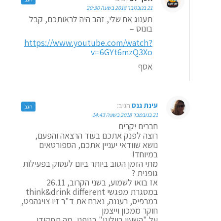
21 בנובמבר 2018 בשעה 20:30
תענוג אח שלי, זהב היה לראותכם, קבל
בונוס –
https://www.youtube.com/watch?
v=6GYt6mzQ3Xo
אסף
עינת גנס
הגיב:
הגב
21 בנובמבר 2018 בשעה 14:43
חברים יקרים
רוצה לפנק אתכם בעוד הרצאה והפעם,
נושא שוודאי יעניין אתכם, הספורטאים
במיוחד!
מתי הזמן הטוב ביותר ביום לעסוק בפעילות
גופנית ?
אז בואו לשמוע, בשני הקרוב, 26.11
במסגרת מפגשי think&drink different
במרפיס, רעננה, נארח את ד"ר זיו צויגהפט,
חוקר ממכון וייצמן
על "השעון ביולוגי" בגופנו, מה תפקידו,