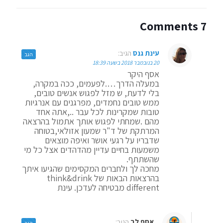
7 Comments
עינת גנס
הגיב:
הגב
20 בנובמבר 2018 בשעה 18:39
אסף היקר
במעלה הדרך….לפעמים, ככה במקרה,
בלי לדעת, ש מזל לפגוש אנשים טובים,
ממש טובים נחמדים, מפרגנים עם אנרגיות
טובות שמקרינות לכל עבר ..,אתה אחד
מהם .שמחתי לפגוש אותך אתמול בהרצאה
המרתקת של ד"ר שמעון אזולאי,בטוחה
שדבריו על רגעי אושר ואיפה מוצאים
משמעות בחיים עדיין מהדהדים אצל כל מי
שהשתתף.
מחכה לך ולחברים המקסימים שהגיעו איתך
בהרצאות הבאות של think&drink
different מבטיחה לעדכן. עינת
אסף לב
הגיב:
הגב