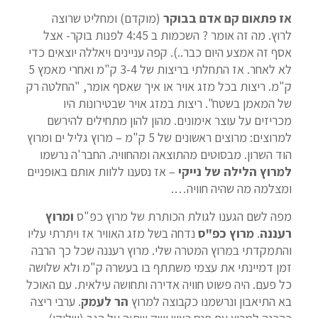
אז פתאום קם אדם בבוקר
(מוקדם) ומחליט שרוצה
לרוץ. מה זה אומר ? השכמות ב 4:45 לפנות בוקר- אצל
אסף זה אמצע היום כבר..). קפה עניינים ויאללה יוצאים כדי
לא לאחר. אז התחלתי בריצות של 3-4 ק"מ ואחרי מאמץ 5
ק"מ. ריצות בכל מזג אויר או איך שאסף אומר, "החלטה רק
של המאמן בשטח". ריצות במזג אויר שבטירונות היו
מכריזים על עוצר אימונים. מהון להון מתחילים להירשם
למרוצים: מרוצים ראשונים של 5 ק"מ – מרוץ גליל ים ומרוץ
הוד השרון. מבסוטים מהתוצאה ומהחוויה. החבר'ה נרשמו
למרוץ הלילה של נייקי
– אז נסענו ללוות אותם באופניים
ומצלמה מה שהיה חוויה….
מפה לשם הגענו לגולת הכותרת של מרוץ כפ"ס
ומרוץ
רעננה
.
מרוץ כפ"ס
נדחה בשל מזג האוויר אז ויתרתי עליו
והתמקדתי במרוץ המטרה שלי. מרוץ רעננה שכל כך הרבה
זמן דמיינתי את עצמי משתתף בו בעשרה ק"מ ולא שלושה
כל פעם. היה פשוט חוויה אדירה ותחושה עילאית. עם האוכל
בא התיאבון ונרשמנו כקבוצה למרוץ
הר לעמק
. ערבי ריצה