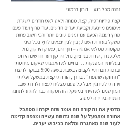
נהנה מכל רגע – דורון דרמוני
קצת פיזיותרפיה, קצת מנוחה ולאט לאט חוזרים לשגרת
אימונים מייגעת וקביעת יעדים חדשים. עוד מרוץ ועוד פעם
מרוץ רעננה הפעם עם זמנים טובים יותר והכי חשוב פחות
משקל בעזרת השם J; בין לבין יוצאים לרוץ בכל מיני
מקומות ממלאי אנרגיה – חוף הים, פארק הירקון, נחל
אלכסנדר, שדות בני ציון, נחל הירקון ויער חורשים הידוע
בעליותיו המפנקות . . .בחיים לא האמנתי שאקום מיוזמתי
ובזכות חברותיי לקבוצה בשבת בשעה 5:00 בבוקר לריצת
"תחזוקה שוטפת" . בדרך, הורדתי קצת במשקל ועליתי
וירדתי לסירוגין אבל כל פעם מצליח לעצור ולרדת שוב.
המון שנים לא הייתי במשקל הזה ומקווה כבר להגיע לתחנה
השנייה בירידה למטה.
מדמיין את זה קורה וזה אומר שזה יקרה ! מסתכל
אחורה ומתפעל על שנה גדושה עשייה ומצפה קדימה
לעוד שנה מאתגרת ומלאה בכיבוש יעדים.