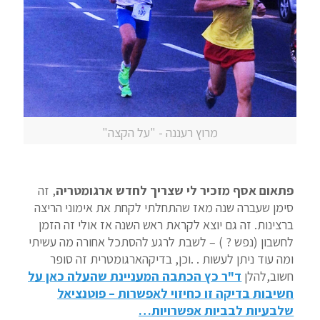
מרוץ רעננה - "על הקצה"
פתאום אסף מזכיר לי שצריך לחדש ארגומטריה
, זה
סימן שעברה שנה מאז שהתחלתי לקחת את אימוני הריצה
ברצינות. זה גם יוצא לקראת ראש השנה אז אולי זה הזמן
לחשבון (נפש ? ) – לשבת לרגע להסתכל אחורה מה עשיתי
ומה עוד ניתן לעשות . .וכן, בדיקהארגומטרית זה סופר
חשוב,להלן
ד"ר כץ הכתבה המעניינת שהעלה כאן על
חשיבות בדיקה זו כחיזוי לאפשרות – פוטנציאל
שלבעיות לבביות אפשרויות…