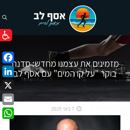
מזמינים את עצמנו מחדש: סדנת
cebook
בוקר "על קו המים" עם אסף לב
nkedIn
X
7 ביוני 2025
Email
atsApp