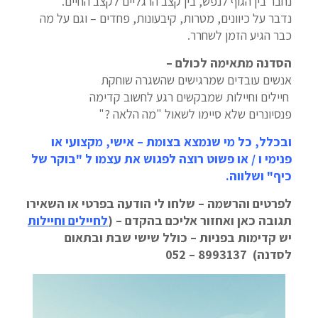
נחבר בין הגוף לנפש, בין קצב הרגליים לקצב החיים.
נדבר על כיוונים, מטרות, קיבעונות, פחדים – וגם על מה
כבר הגיע הזמן לשחרר.
הסדנה מתאימה לכולם –
אנשים עובדים שמרגישים שהשגרה שוחקת
️ חיילים וחיילות שמבקשים רגע לחשוב קדימה
פנסיונרים שלא סיימו לשאול "מה הלאה ?"
ובכלל, כל מי שנמצא בצומת – אישי, מקצועי או
פנימי ו / או פשוט רוצה לפגוש את עצמו ל "בוקר של
כיף" ושלווה.
לפרטים והרשמה – שלחו לי הודעה בפרטי או השאירו
תגובה כאן ואחזור אליכם בהקדם – (
לחיילים וחיילות
יש קדימות בפניות – כולל שישי שבת ובתאום
לסדנה) 8993137 – 052