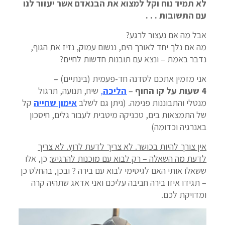
לא תמיד נוח וקל למצוא את הבנאדם אשר יעזור לנו
עם התשובות . . .
אבל מה אם נעצור לרגע?
מה אם נלך יחד לאורך הים, ננשום עמוק, נזיז את הגוף,
נדבר באמת – ונצא עם תובנות חדשות לחיים?
אני מזמין אתכם לסדנה חד-פעמית (בינתיים) –
4
שעות על קו החוף
–
הליכה
,
שיח, תנועה, תרגול
מנטלי והתבוננות פנימה. (ניתן גם לשלב
אימון שחייה
קל
של התמצאות בים, טכניקה מיטבית לעבור גלים, חיסכון
באנרגיה וכדומה)
אין צורך להיות בכושר. לא צריך לדעת לרוץ. לא צריך
לדעת מה השאלה – רק לבוא עם מוכנות להרגיש
; כן, אלו
ששאלו אותי האם לגיטימי לבוא עם בירה ? ובכן, בהחלט כן
– תגידו איזו בירה חביבה עליכם ואני אדאג שתהיה קרה
ומדויקת לכם.