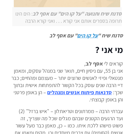
סדנת שיח ותנועה "על קו הים" עם אסף לב
: הים הינו
תרופה בספרים אותם אני קורא . . . ואני קורא הרבה
סדנת שיח "
על קו הים
" עם אסף לב
מי אני
?
קוראים לי
אסף לב
,
אני בן 55, עם ניסיון חיים, תואר שני במנהל עסקים, ומאמן
מנטאלי ופיזי לאנשים שרוצים יותר – מעצמם ומהחיים; כבר
דיי הרבה שנים עוסק בכל הקשור להתפתחות אישית ובתוך
שכך:
סדנאות פיתוח אנשים ומנהלים
– הן באופן פרטני
והן באופן קבוצתי.
עברתי הרבה – ממרתונים וטריאתלון – "איש ברזל" (2)
ועד הרגעים הקטנים שבהם מגלים שכל מה שצריך, זה
פשוט מישהו ללכת איתו. כמו – כן, מאמן כבר מעל עשור
אנשים (קסומים) עם צרכים מיוחדים וכן, מקים ומאמן את