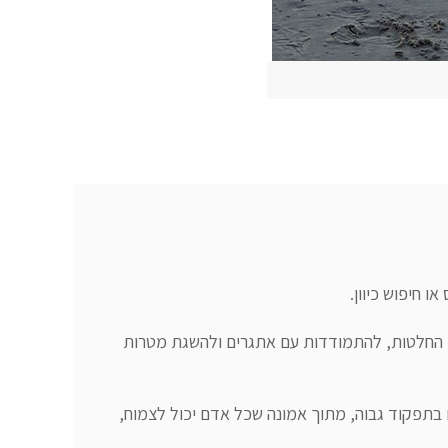
במהלך השנים פיתחתי גישה המשלבת הקשבה, חשיבה משותפת, חיזוק החוסן המנטאלי וכלים מעשיים לקבלת החלטות, להתמודדות עם אתגרים ולהשגת מטרות 
לצד העבודה עם מנהלים ואנשים מכל תחומי החיים, אני מלווה גם אנשים עם צרכים מיוחדים, בדגש על אוטיזם בתפקוד גבוה, מתוך אמונה שכל אדם יכול לצמוח, 