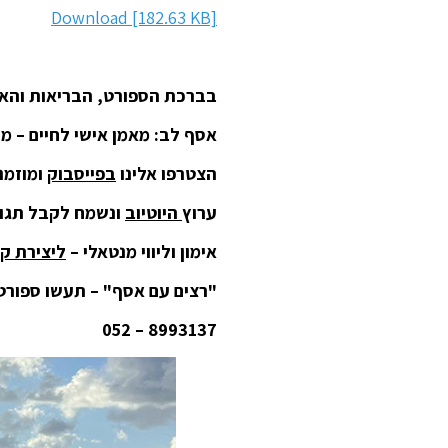
Download [182.63 KB]
בברכת הספורט, הבריאות והאנ
אסף לב: מאמן אישי לחיים – מנ
הצטרפו אלינו
בפייסבוק
ומוזמנ
ערוץ
היוטיוב
ונשמח לקבל תגוב
אימון וליווי מנטאלי –
ליצירת ק
"רצים עם אסף" – תעשו ספורט 
8993137 – 052