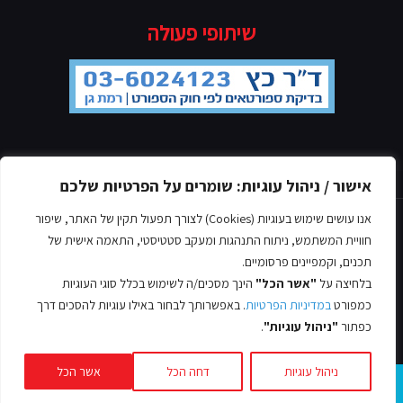
שיתופי פעולה
מדיניות הפרטיות
אישור / ניהול עוגיות: שומרים על הפרטיות שלכם
אנו עושים שימוש בעוגיות (Cookies) לצורך תפעול תקין של האתר, שיפור
חוויית המשתמש, ניתוח התנהגות ומעקב סטטיסטי, התאמה אישית של
תכנים, וקמפיינים פרסומיים.
בלחיצה על
"אשר הכל"
הינך מסכים/ה לשימוש בכלל סוגי העוגיות
© כל הזכויות שמורות אסף לב, 2022
כמפורט
במדיניות הפרטיות
. באפשרותך לבחור באילו עוגיות להסכים דרך
עיצוב ובניית אתרים -
כפתור
"ניהול עוגיות"
.
ניהול עוגיות
דחה הכל
אשר הכל