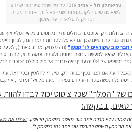
טריאתלון תל – אביב
2018 עם טל שחר: ספורטאי שמגיע
לשיא עם סיום חלקו בתחרות ושני יוצא לדרך – חדור מטרה
ומדויק להפליא: יד על השעון.
ות הגדולות ורק הכוכבים הגדולים עדיין נלחמים בשלהיי הפליי אוף ע
 נחים כבר כחודשיים שכן הם לא עלו לסדרות הגמר והנה, לברון ג'יימס 
 חבר טוב שקוראים לו "קפטן"
(וזה מצחיק ומחייב כאחד), לא על א
אבליר שהיא למעשה קבוצה בינונית ולעתים ומטה והוא, לבדו, סוח
ללת הכוכבים הבלתי נתפסת של גולדן סטייט.
יר עת אנו רצנו בכיף בנווה ירק, מישורי לחלוטין ובכל זאת עת ה
 על הנעשה בסדרה עת הם בפיגור "מעט מלחיץ" ומזכיר, אף קבוצה לא חזרה מ 
 של "המלך" שכל ציטוט יכול לבדו להוות ע
רטאים, בבקשה:
ם
שמרו
עליי
הרבה
יותר
טוב
מאשר
במשחק
הראשון
.
יש
לנו
את
משח
את
הביטחון
ולשחק
כדורסל
טוב
יותר
כמו
במשחק
1
".