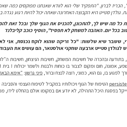
",
הכריז
לברון
. "
התפקיד
שלי
הוא
לוודא
שאנחנו
מפוקסים
כמה
שאפ
ת
.
גולדן
סטייט
היא
הקבוצה
האחרונה
שאתה
יכול
להיות
רגוע
נגדה
ב
ת
כל
מה
שיש
לך
,
להתכונן
,
להכניס
את
הגוף
שלך
ובכל
זאת
להפ
וב
בכל
יום
.
האהבה
למשחק
לא
תפסיד
",
הוסיף
כוכב
קליבלנד
,
ששבר
שיא
שלשות
: "
כל
זריקה
שהוא
לוקח
נכנסת
,
אני
לא
ש
לגולדן
סטייט
ארבעה
שחקני
אולסטאר
,
הם
עושים
את
העבוד
וא בהוויה, בתודעה ובהכרה של חשיבות המשחק, חשיבות הניצחון, חשיבות ה"
ע, אמונה, חום ומקום לצבור בו כוחות ולבנות ולשמר יכולות ! בית ! 
ך לפגוע בו, גם הוא, כמוני, רוצה לנצח וברור,
פיני גרשון
:
"אימא הבאתי
persiste
הטיפוח של הגוף ויכולותיו במקביל לטיפוח העצמי והסביבה 
ייקל בפסגת היכל התהילה, לא יודע אם במקומו אולם בהחלט לידו, ממש