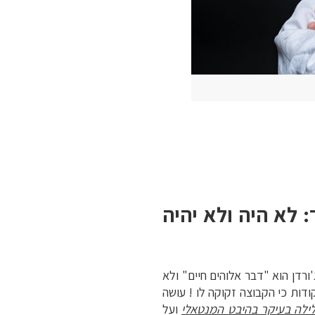
 לא היה ולא יהיה
ורדן הוא "דבר אלוהים חיים" ולא
יהיה שכמותו. חייכן ! סוחף, נעים הליכות, לוחם – משחק עם חום של 41 מעלות וקולע מעל 40 נקודות כי הקבוצה זקוקה לו ! עושה
ילה בעיקר בהיבט המנטאלי
ועל