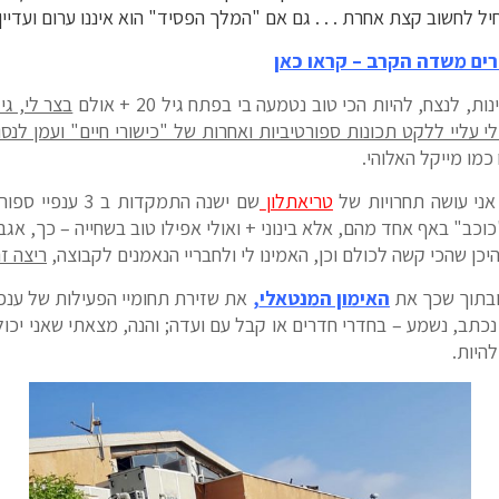
 לחשוב קצת אחרת . . . גם אם "המלך הפסיד" הוא איננו ערום ועדיין ל
זרים משדה הקרב – קראו כאן
ת, לנצח, להיות הכי טוב נטמעה בי בפתח גיל 20 + אולם
בצר לי, גי
 עליי ללקט תכונות ספורטיביות ואחרות של "כישורי חיים" ועמן לנס
כמו מייקל האלוהי.
אני עושה תחרויות של
טריאתלון
שם ישנה התמקדות ב
וכב" באף אחד מהם, אלא בינוני + ואולי אפילו טוב בשחייה – כך, אג
היכן שהכי קשה לכולם וכן, האמינו לי ולחבריי הנאמנים לקבוצה,
ריצה ז
ובתוך שכך את
האימון המנטאלי
,
את שזירת תחומיי הפעילות של ענפי
ב, נשמע – בחדרי חדרים או קבל עם ועדה; והנה, מצאתי שאני יכול 
היות.