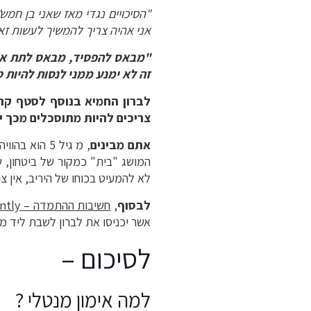
"
הסיכויים
נגדי
מאז
שאני
בן
חמש
אני
אהיה
צריך
להמשיך
לעשות
זא
"
מבאס
להפסיד
,
מבאס
לתת
א
זה
לא
ימנע
ממני
לנסות
להיות
ט
לברון
החמיא
בנוסף
לסטף
קרי
צריכים
להיות
מתוסכלים
מכך
י
אתם מבינים
, מ גיל 5 ה
המושג "בית" כמקור של ביטחון, שפ
לא להמעיט בכוחו של היריב, אין צור
לבסוף
,
חשיבות ההתמדה –
ntly
אשר יכניסו את לברון לשבת ליד מ
לסיכום –
למה אימון מנטלי ?