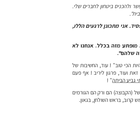
שר
ולהכניס
ביטחון
לחברים
שלי
.
בית
".
סיד
.
אני
מתכונן
לרגעים
הללו
,
מופתע
מזה
בכלל
.
אנחנו
לא
ה
שלהם
".
להיות הכי טוב" ! עוד, החשיבות של
זאת ועוד, פרגון ליריב ! אף פעם
 גביע הביתה
" !
של (הקבוצה) הם ורק הם הגורמים
 קרוב, בראש השולחן, בגאון.