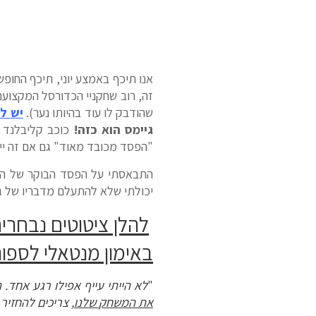
אנו תיכף באמצע יוני, תיכף החופש
זה, רוב שחקניי הכדורסל המקצועני
שהודבק לו עוד בהיותו נער).
יש לי
גיימס הוא כזה!
כוכב קליבלנד ק
"הפסד מכובד מאוד" גם אם זה ייגמר בסוויפט של 0:4 זה עדיין יהיה מכובד אל מול סו
התבאסתי על הפסד הבוקר של הקאבל
יכולתי שלא להתעלם מדבריו של ג'יימס
להלן ציטוטים נבחרים
באימון מנטאלי לספו
"
לא
הייתי
עייף
אפילו
רגע
אחד
.
ה
את
המשחק
שלנו
,
צריכים
להחזיר