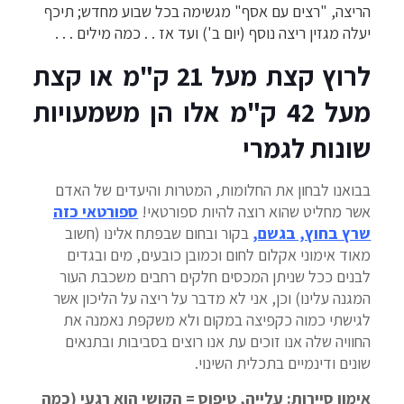
הריצה, "רצים עם אסף" מגשימה בכל שבוע מחדש; תיכף
יעלה מגזין ריצה נוסף (יום ב') ועד אז . . כמה מילים . . .
לרוץ קצת מעל 21 ק"מ או קצת
מעל 42 ק"מ אלו הן משמעויות
שונות לגמרי
בבואנו לבחון את החלומות, המטרות והיעדים של האדם
אשר מחליט שהוא רוצה להיות ספורטאי!
ספורטאי כזה
שרץ בחוץ, בגשם
,
בקור ובחום שבפתח אלינו (חשוב
מאוד אימוני אקלום לחום וכמובן כובעים, מים ובגדים
לבנים ככל שניתן המכסים חלקים רחבים משכבת העור
המגנה עלינו) וכן, אני לא מדבר על ריצה על הליכון אשר
לגישתי כמוה כקפיצה במקום ולא משקפת נאמנה את
החוויה שלה אנו זוכים עת אנו רוצים בסביבות ובתנאים
שונים ודינמיים בתכלית השינוי.
אימון סיירות: עלייה, טיפוס = הקושי הוא רגעי (כמה