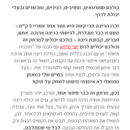
כולכם ספורטאים, מחויבים, רציניים, מוכשרים ובעלי
יכולת לרוץ
!
זכרו הריצה הכי קשה היא מטר אחד אחריי 5 ק"מ –
משם זו כבר מוגדרת, לגישתי כריצה ארוכה. אתם,
חברים, קבוצת ריצה –
כולכם יכולים למרחק זה
וכולכם יכולים לרוץ
חצי מרתון
עם הכנה של "תוכנית
אישית" או עם הכנה כללית ששוב, כוללת ריצה אחת ארוכה
בשבוע ושני אימוני איכות עם הקבוצה; השאר זה בראש וזה
כבר אימון מנטאלי לשאת קושי ולהתמודד אתו – צעד
אחרי צעד וכמובן, לנצח אותו!
בחיים שלי כמאמן
מנטאלי לא אימנתי מישהו לשחק על תיקו!
נכון, מרתון זה כבר סיפור אחר
, מורכב יותר ומצריך
התייחסות אחרת הרבה מעבר לכישרון, גנים או יכולת ריצה
טבעית. מרתון מצריך אימון, תרגול, צעד אחר צעד, עבודה
קשה, לעתים סיזיפית, בהחלט לא מתאים לכל אחד. לכן,
תשאלו את השאלות הנכונות, תבינו את הקשיים הכנים ורק
אז תקבלו את ההחלטה הנכונה.
לכל מי שמתלבט,