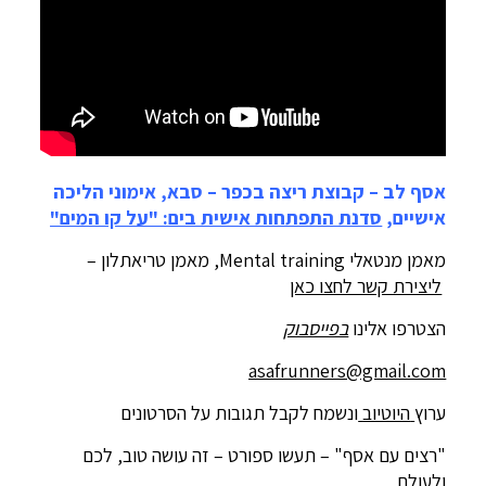
אסף לב – קבוצת ריצה בכפר – סבא, אימוני הליכה
אישיים,
סדנת התפתחות אישית בים: "על קו המים"
מאמן מנטאלי Mental training, מאמן טריאתלון –
ליצירת קשר לחצו כאן
הצטרפו אלינו
בפייסבוק
asafrunners@gmail.com
ערוץ
היוטיוב
ונשמח לקבל תגובות על הסרטונים
"רצים עם אסף" – תעשו ספורט – זה עושה טוב, לכם
ולעולם