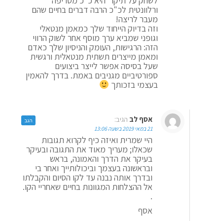
לשחק על תיקו" היא כ"כ מטריפה
ורלוונטית לכ"כ הרבה דברים בחיים שהם
מעבר לריצה!
וזה בדיוק הייחוד שלך כמאמן מנטאלי
וגופני שמביא ערך מוסף אחר לשוק הרווי
הזה: הרגישות, העומק והניסיון שלך כאדם
ומאמן מייצרים תשתית מנטאלית ורגשית
שעל בסיסה אפשר לייצר ביצועים
ספורטיביים מגניבים באמת. בדרך להאמין
בעצמי בזכותך
אסף לב
הגיב:
הגב
21 במאי 2019 בשעה 13:06
היי שמרית ואיזה כיף לקרוא תגובות
שכאלו; מעריך מאוד את התגובה ובעיקר
בעיקר את הדרך והאמונה, בראש
ובראשונה בעצמך וביכולותייך ואחר בי
ובדרך אותה נבנה עד לקו הסיום והקבלתו
אל ההצלחות המגוונות בחיים שאחריי הקו.
.
אסף