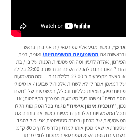
אז כך
, כאשר מגיע אליי ספורטאי / ת אני בוחן בראש
ובראשונה את
המשמעויות המשפחתיות
!
ואומר, רמת
הפירגון, אהדה לרעיון ומה המשמעויות הכנות של בן / בת
הזוג ? האם ניתנת להכלה השינה הנדרשת ב 22:00 בלילה
או כאשר מתפרעים ב 23:00 בלילה נניח . . ומה המשמעות
של המאמן אמר לי לא לשתות אלכוהול שבוע ו / או טיפולי
פיזיותרפיה, הוצאות כלליות ובכלל, המשמעות של "משהו
נוסף בחיים" ומשהו בעל משמעות המצריך התייחסות; אז
נכון,
"תוכנית אימון אישית"
נוגעת בכל המקומות הללו
ובכל המשמעויות הללו והן דרמטיות כאשר אנו בוחנים את
המשמעויות של מרתון ובצורה סטטיסטית אני יכול להגיד
שספורטאי שאני מכין אותו למרתון נדרש לרוץ כ 80 ק"מ
בשבוע בתקופת השיא וספורטאי המתכונן לחצי מרתון