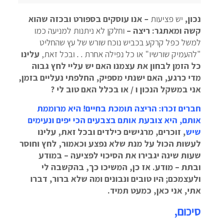
נכון,
יש פציעות
– אנו עוסקים בספורט ובכזה שהוא
קשה ומאתגר: ריצה –
וחלקן לא ניתנות למניעה כמו
למשל כפל קרקע בכביש נוכח שורש של עץ שהחליט
"להעמיק שורשיו" או כל נפילה אחרת . . ובכל זאת,
עלינו
כל הזמן לבחון את עצמנו האם יש עליי לחץ גבוה
מדי כרגע, האם ישנתי מספיק, החלפתי נעליים בזמן,
אני במשקל הנכון ו / או בכלל האם טוב לי ?
חברים זכרו: הריצה תומכת בחיים! היא מרוממת
אותם, היא צובעת אותם בצבעים הכי יפים ונעימים
שיש
, זוכרים, מרגישים כילדים ובכל זאת, עלינו
לעשות הכול על מנת שלא נפצע וכאמור, לחץ וחוסר
שעות שינה יגבירו את הסיכוי לפציעה – במודע
ובתת – מודע. אז כן, המשיכו כך, בהקשבה לי
ולעצמכם; היו טובים ונבונים ומה שלא ברור, דברו
אתי, אני כאן, כמעט תמיד.
סיכום,