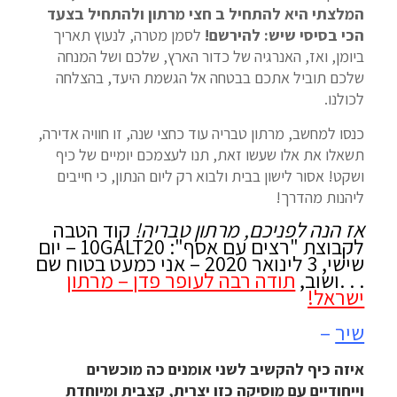
המלצתי היא להתחיל ב חצי מרתון ולהתחיל בצעד
הכי בסיסי שיש: להירשם!
לסמן מטרה, לנעוץ תאריך
ביומן, ואז, האנרגיה של כדור הארץ, שלכם ושל המנחה
שלכם תוביל אתכם בבטחה אל הגשמת היעד, בהצלחה
לכולנו.
כנסו למחשב, מרתון טבריה עוד כחצי שנה, זו חוויה אדירה,
תשאלו את אלו שעשו זאת, תנו לעצמכם יומיים של כיף
ושקט! אסור לישון בבית ולבוא רק ליום הנתון, כי חייבים
ליהנות מהדרך!
אז הנה לפניכם, מרתון טבריה!
קוד הטבה
לקבוצת "רצים עם אסף": 10GALT20 – יום
שישי, 3 לינואר 2020 – אני כמעט בטוח שם
. . .ושוב,
תודה רבה לעופר פדן – מרתון
ישראל!
שיר
–
איזה כיף להקשיב לשני אומנים כה מוכשרים
וייחודיים עם מוסיקה כזו יצרית, קצבית ומיוחדת