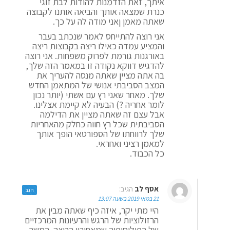
איתך, זאת הזדמנות להודות לבת זוגי
כנרת שמצאה אותך והביאה אותנו לקבוצה
שאתה מאמן ןאני מודה לה על כך.
אני רוצה להתייחס לאמר שנכתב בעבר
והמציע עמדה כאילו ריצה בקבוצות ריצה
באורגנות גורמת לפרוק משפחות. אני רוצה
להדגיש דווקא נקודה זו במאמר הזה שלך,
בה אתה מציין שאתה מנסה להעריך את
המצב הסביבתי אנושי של המתאמן החדש
שלך. מאחר שאני רץ עם אשתי (יותר נכון
לומר אחריה ?) הבעיה לא קיימת אצלינו.
אבל עצם זה שאתה מציין את הדילמה
הסביבתית שכל רץ חווה כחלק מהאחריות
שלך לרווחתו של הספורטאי הופך אותך
למאמן רציני ואחראי.
כל הכבוד.
אסף לב
הגיב:
הגב
21 במאי 2019 בשעה 13:07
היי מתי יקר, איזה כיף שאתה מבין את
הרזולוציות של הרגש והרעיונות המרכזיים
של הפילוסופיה שמאחוריי הריצה. המשך