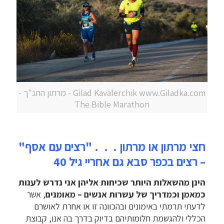
Gilad Kavalerchik www.Giladka.com - מרתון התנ"ך -
The Bible Marathon
חצי מרתון או מרתון . . . "רצים עם אסף"
– רצים בכפר סבא גם אחריי גיל 40
הינן מהשאלות היותר שכיחות אליהן אני נדרש לענות
כמאמן וכמדריך של עשרות אנשים – מאומנים
, אשר
לדעתי תרמתי באימונים ובהכוונה זו או אחרת לאושרם
הכללי ולהגשמת חלומותיהם בדיוק בדרך בה אנו, קבוצת