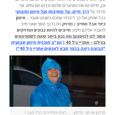
וכן, סיימו גם את האתגרים שלהם וכרגע הם נחים. אני
מדבר על
דרך חיים, על מחויבות ועל אימון מקצועי
ככל שניתן ועל כך דיברתי עמכם בשבוע שעבר –
אימון
כיפי אבל מחייב / מדויק
וזה נדבך נוסף שאני חייב
להעביר אליכם ולפיו:
חייבים להיות נבונים ומדויקים
אסור לנו להיפצע! וזה נכון ביתר שאת לספורטאים
בגילנו – אחריי גיל 40
( מצ"ב תוכנית אימון שבועית
"קבוצת ריצה בכפר סבא לאנשים אחריי גיל 40")
מרתון או חצי מרתון . . . רצים ומחייכים בכל מצב !