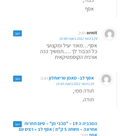
אסף
ornit
הגיב:
הגב
24 בינואר 2012 בשעה 10:48
אסף…מאוד יעיל ומקצועי
כל הכבוד לך…..תמשיך ככה
אורנית הקוסמטיקאית
אסף לב- מאמן טריאתלון
הגיב:
הגב
24 בינואר 2012 בשעה 15:45
תודה ממי,
תודה.
המכביה ה 19 – "מכבי מן" – סיום תחרות
הגב
אחרונה – משחה 5 ק"מ / אסף לב « רצים עם
אסף
הגיב: