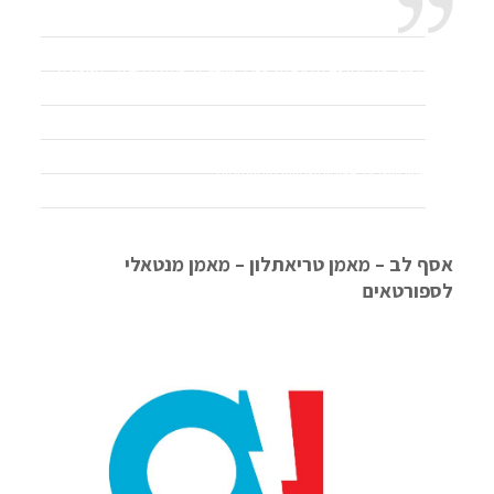
@asafrunners1
אימוני שחייה הינם חלק בלתי נפרד מהבניית יכולת אירובית – תנועתית –
קונספטואלית בבניית אתלט וכל שכן טריאתלט. מודה שממש אוהב
לשחות ועם זאת, זה החלק הצנוע ביותר בתחרות וכל שכן באיש ברזל.
תודות.
#רציםעםאסף
#אימוןמנטאלילספורטאיעילית
#ישראמן
#פוריוישראל
#אימונישחייהבמיםפתוחים
♬ بلبطة – حسين الجسمي
אסף לב – מאמן טריאתלון – מאמן מנטאלי
לספורטאים