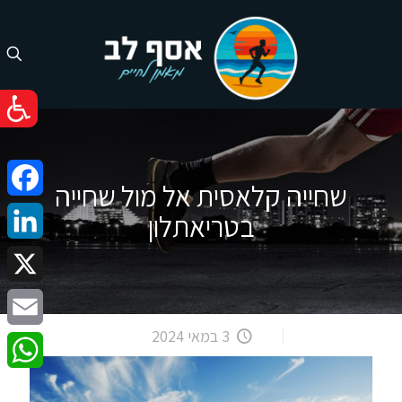
שחייה קלאסית אל מול שחייה
cebook
בטריאתלון
nkedIn
X
3 במאי 2024
Email
atsApp