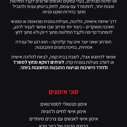
אני מלווה מנהלים, בעלי עסקים ואנשים שרוצים לקבל החלטות
טובות יותר, להתמודד עם עומס, לחזק ביטחון עצמי ולהוביל
מתוך בהירות ושקט פנימי.
דרך שיחות אישיות, הליכות, פעילות גופנית מותאמת או מפגשי
חשיבה ממוקדים – ניצור יחד מרחב שבו אפשר לעצור לרגע,
להסתכל קדימה ולקבל החלטות מתוך דיוק ולא מתוך לחץ.
המרחב שאני יוצר אינו עוד קליניקה – הוא רגע של עצירה
אמיתית, בחינת נתונים והתבוננות.
אפשר להיפגש אצלי, לשבת בבית קפה, לצאת להליכה אישית
או לשלב פעילות גופנית קלה.
לעיתים דווקא מחוץ למשרד
ולחדר הישיבות מגיעות התובנות החשובות ביותר.
סוגי אימונים
אימון מנטאלי לספורטאים
אימון אישי לחיים ולזוגיות
אימון אישי לאנשים עם צרכים מיוחדים
קבוצת הריצה של כפר סבא