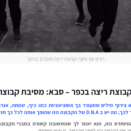
רצים עם אסף: קבוצת ריצה מוקדם בבוקר
וצת ריצה בכפר – סבא: מסיבת קבוצה 017
א צירוף מילים שמעורר בך אסוציאציות כמו: כיף, שמחה, אנר
 לכך;
מה יש ב D.N.A של הקבוצה הזו שהופך אותה לכל כך חזקה ומשמעותית?
וחדת הזו, הוא יאמר לך שהתשובה קשורה בחברי הקבוצה,
פך את הקבוצה הזו ליותר מקבוצה, זו מעין משפחה.