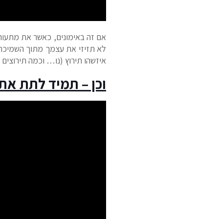
אם זה באימונים, כאשר את מתעורר
לא תזיזי את עצמך מתוך השמיכה
איזשהו תירוץ (נו… וכמה תירוצים
וכן – תמיד לתת את ה