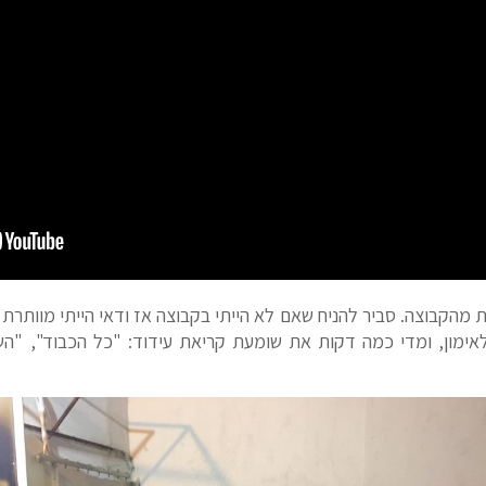
מהקבוצה. סביר להניח שאם לא הייתי בקבוצה אז ודאי הייתי מוותרת ל
ימון, ומדי כמה דקות את שומעת קריאת עידוד: "כל הכבוד", "הש