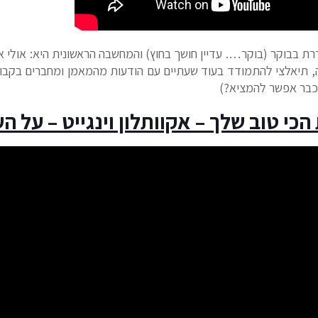
ת בבוקר (בוקר…. עדיין חושך בחוץ) והמחשבה הראשונית היא: אולי א
, תיאלצי להתמודד בעוד שעתיים עם הודעות מהמאמן ומחברים בקבו
 כבר אפשר להמציא?)
כי טוב שלך – אקוותלון וינגייט – על הע