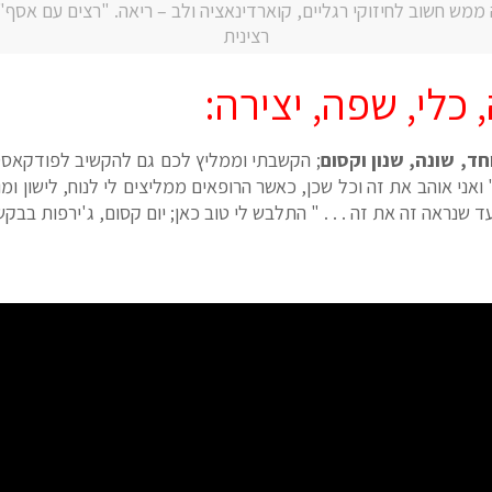
ה ממש חשוב לחיזוקי רגליים, קוארדינאציה ולב – ריאה. "רצים עם אסף"
רצינית
כלי, שפה, יצירה:
חד, שונה, שנון וקסום
; הקשבתי וממליץ לכם גם להקשיב לפודקאסט 
אני אוהב את זה וכל שכן, כאשר הרופאים ממליצים לי לנוח, לישון ומוד
שנראה זה את זה . . . " התלבש לי טוב כאן; יום קסום, ג'ירפות בבקש