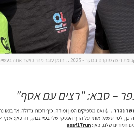
צת ריצה מוקדם בבוקר - 2025 . . הזמן עובר מהר כאשר אתה בעשייה
פר – סבא: "רצים עם אסף"
שר נהדר . .)
ואנו מספיקים המון ומודה, כיף וזכות גדולה; אז בואו נר
ה כן, למי ששאל אותי על הדף העסקי שלי בפייסבוק, זה כאן:
אסף לב
ים חמודים שלנו, כאן:
asaf17run