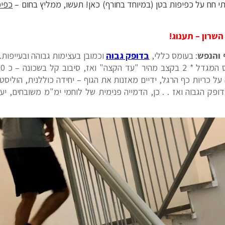
 חח על כפיפות בטן (במיוחד בחורף) כאן! תעשו, ממליץ בחום –
כפיפ
שרון – תענוג!
 והנפש
: בעומס כללי,
בדופק גבוה
וכמובן בעצימות גבוהה ובעייפות.
כונה – כ 750 מטרים, נינוח.
ל כריות כף הרגל, ידיים מאזנות את הגוף – יחידה כוללנית, הוליסטי
דופק הגבוה ואז . . כן, הדמייה פנימית של לוחמי ימ"מ משובחים, יע