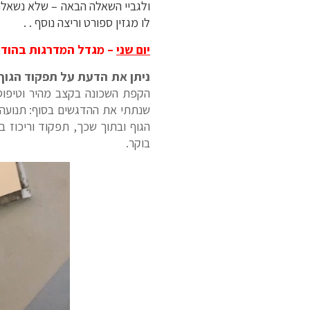
ולגביי השאלה הבאה – שלא נשאלתי
לו מגזין ספורט וריצה נוסף . .
יום שני
– מגדל המדרגות בהוד ה
ניתן את הדעת על תפקוד הגוף
הקפת השכונה בקצב מהיר וטיפוס המגדל * 2 בקצב מהיר "עד הקצה" ואז, סיבוב קל בש
שנתתי את ההדגשים בסוף: תנועה ע
הגוף ובתוך שכך, תפקוד וריכוז ב
בוקר.