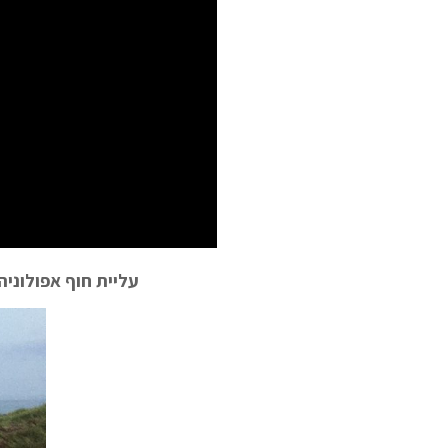
עליית חוף אפולוניה, "Push up" – כמות הכי גדולה שאני יכול לבצע * 2, קצת מדרגות והמ