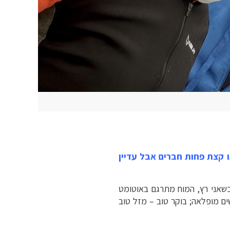
יי כעשור . . כיום (2025) אנחנו קצת פחות חברים אבל עדיין
כשאני רץ, המוח מתרגם באוטומט
ם מופלאה; בוקר טוב – מזל טוב