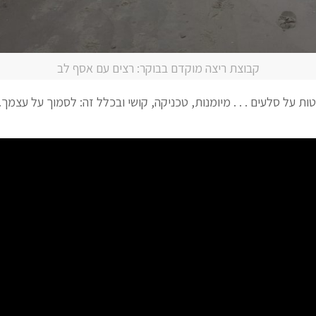
קבוצת ריצה מוקדם בבוקר: רצים עם אסף לב
ות על סלעים . . . מיומנות, טכניקה, קושי ובכלל זה: לסמוך על עצמך. 