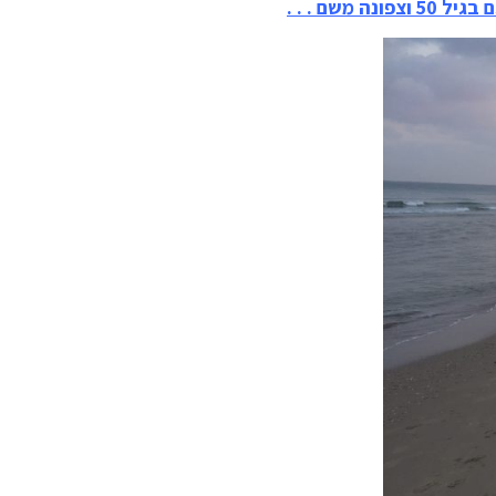
וצפונה משם . . .