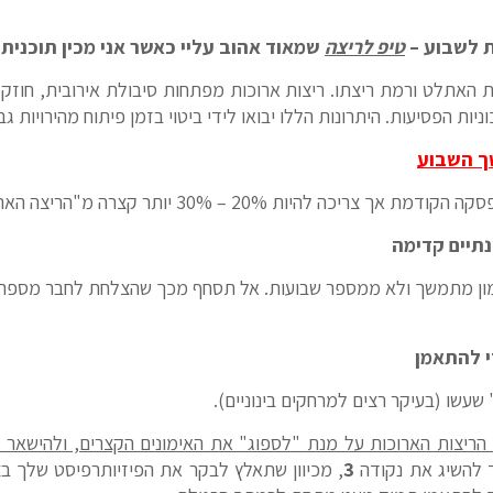
טיפ לריצה
שמאוד אהוב עליי כאשר אני מכין תוכנית א
ת האתלט ורמת ריצתו. ריצות ארוכות מפתחות סיבולת אירובית, חוזק 
ות הפסיעות. היתרונות הללו יבואו לידי ביטוי בזמן פיתוח מהירויות גבו
שך השבוע
ה להיות 20% – 30% יותר קצרה מ"הריצה הארוכה".
ימון מתמשך ולא ממספר שבועות. אל תסחף מכך שהצלחת לחבר מספר ש
שעשו (בעיקר רצים למרחקים בינוניים).
 הריצות הארוכות על מנת "לספוג" את האימונים הקצרים, ולהישאר "
ד להשיג את נקודה
3
, מכיוון שתאלץ לבקר את הפיזיותרפיסט שלך ב