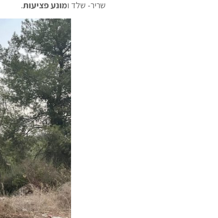
שריר- שלד ו
מונע פציעות
.