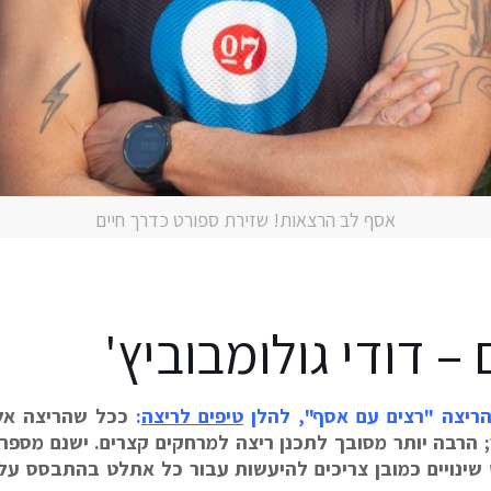
אסף לב הרצאות! שזירת ספורט כדרך חיים
– דודי גולומבוביץ'
ריצה "רצים עם אסף", להלן
טיפים לריצה
:
ככל שהריצה אלי
ר; הרבה יותר מסובך לתכנן ריצה למרחקים קצרים. ישנם מספ
ינויים כמובן צריכים להיעשות עבור כל אתלט בהתבסס על 