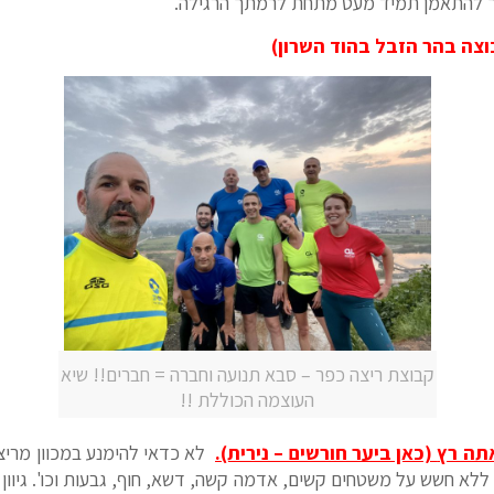
יך להתאמן תמיד מעט מתחת לרמתך הרגילה.
צה בהר הזבל בהוד השרון)
קבוצת ריצה כפר – סבא תנועה וחברה = חברים!! שיא
העוצמה הכוללת !!
אתה רץ
(כאן ביער חורשים – נירית).
לא כדאי להימנע במכוון מריצ
 ללא חשש על משטחים קשים, אדמה קשה, דשא, חוף, גבעות וכו'. גיוון