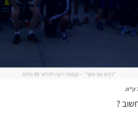
"רצים עם אסף" – קבוצת ריצה לגילאי 40 פלוס
שוב ?