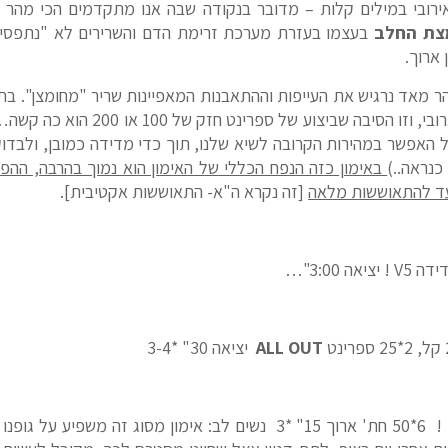
ירובי במילים קלות – מדובר בנקודה שבה אנו מתקדמים הכי מהר (
צת החלב
בעצמו בעזרת מערכת זרימת הדם והשרירים לא "נתפסים"
ארוך.
הר מאד נרגיש את העייפות וההתאבנות המאפיינות שריר "מחומצן". ב
הכי מהר שאפשר, מעל הסף האנארובי, וזו
 האפשר במהירות הקרובה לשיא שלנו, תוך כדי מדידה כמובן, ולבדו
נראה..)
באימון כזה הנפח הכללי של האימון הוא נמוך בהרבה, ההפסק
עד להתאוששות מלאה
[זה נקרא ה"א- התאוששות אקטיבית].
ALL OUT
יציאה 30" *3-4
200 ס"א – שיא אישי + 7 שניות ! ! 6*50 חת' ארוך 15" *3 נשים לב: אימון 