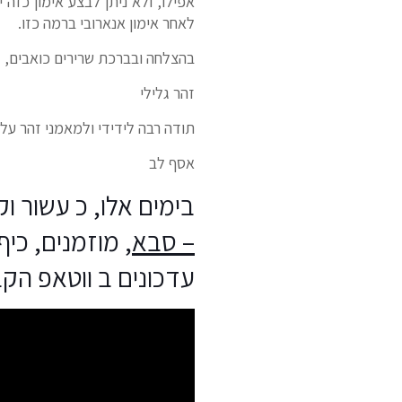
אפילו, ולא ניתן לבצע אימון כזה 
לאחר אימון אנארובי ברמה כזו.
בהצלחה ובברכת שרירים כואבים,
זהר גלילי
תודה רבה לידידי ולמאמני זהר על 
אסף לב
בימים אלו, כ עשור 
– סבא
עדכונים ב ווטאפ הק