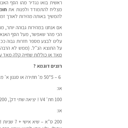
ראשית בואו נגדיר מהו הסף האנא
מצליח להתמודד ולפנות את
חומ
להמשיך באותה מהירות לאורך זמן 
אם אנחנו במהירות גבוהה יותר, מ
עלינו לבצע מספר חזרות גבוה ככל
על התוצא הנ"ל. (ממש לא הרבה כ
מאד או כוללות שחייה קלה מאד 
רוצים דוגמא ?
6 – 5*50 מ' חתירה או סגנון א' מדידה V5 ! יציאה 3:00"…
או:
100 חת' V4 ! יציאה שתי דק', 200 קל, 2*25 ספרינט
או: