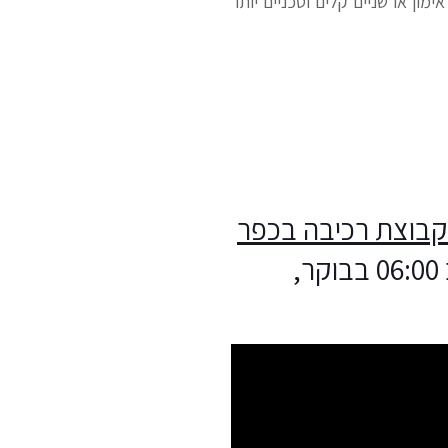
מון או שניים קלים וטכניים יותר
קבוצת רכיבה בכפר
, מוזמנים, כיף גדול ומתאים לכל אחת ואחד; כל חמישי ב 06:00 בבוקר,