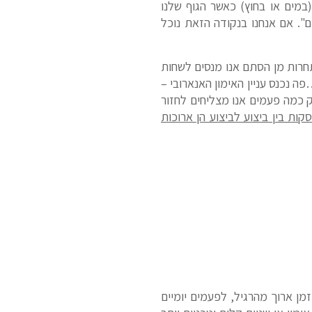
במים או בחוץ) כאשר הגוף שלנו
. אם אנחנו בנקודה הזאת נוכל
תחרות מן הסתם אנו מנסים לשחות
 הסיבה שביצוע של ספרינט חזק של 100 או 200 הוא כה קשה…פה נכנס עניין האימון האנארובי –
ק כמה פעמים אנו מצליחים לחזור
ות בין ביצוע לביצוע הן ארוכות
מסוג זה משפיע על גופנו זמן ארוך מהרגיל, לפעמים יומיים