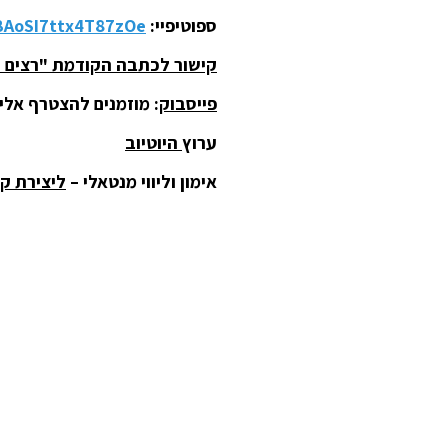
ספוטיפיי:
tBAoSI7ttx4T87zOe
קישור לכתבה הקודמת "רצים 
פייסבוק
: מוזמנים להצטרף אלינ
ערוץ
היוטיוב
אימון וליווי מנטאלי –
ליצירת ק