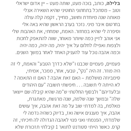
בלילה
, כותב, בוכה מעט, שותה מעט – יין אדום ישראלי
וטוב – מסתכל בתחתוני החוטיני שהיא השאירה אצלי
מאותה שנה מיוחדת וחושב, מחייך, זקפה קלה עולה
בחרטום איבר מיני. נזכר בערב הראשון שהיא באה אלי
וסיפרה לי שהיא במחזור. האמת, שמחתי, את האהבות שלי
אני אוהב לזיין כמה שיותר מאוחר, שווה להתאפק לחכות
ולצפות ואפילו לחלום על איך יהיה, מה יהיה, כמה יהיה
וכמה אהבה נוכל עוד להעניק האחד לאחר במשך השנים.
פעמיים, פעמיים שכבנו ו"שלא כדרך הטבע" והאמת, לי זה
היה מוזר. זה היה "נקי", טבעי, אחר, ממכר, אמיתי,
סימביוזה מושלמת – האם זאת אהבה ? האם זו התאמה ?
לא הייתה לי תשובה . . . חיפשתי תשובה "עם היהודים
ובלעדיהם" ולבסוף החלטתי ש"מה שהיא קיבלה שם יישאר
שלה" ובמשך שנה שלמה, שנה מרגשת, מאתגרת,
מאלפת, בה למדתי שוב על מה זאת אהבה, איך עושים
אהבה, איך מענגים אישה ואז, בדיוק כשהיה נדמה לי
שלמדתי, הפנמתי ואני פנוי לאהבה הגדולה לה חיכיתי, זה
קרס. כאשר הייתי סטודנט לתואר 1 קיבלתי תזכורת שלא