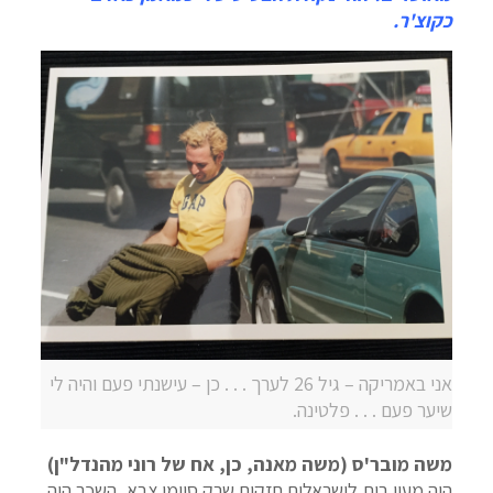
כקוצ'ר.
אני באמריקה – גיל 26 לערך . . . כן – עישנתי פעם והיה לי
שיער פעם . . . פלטינה.
משה מובר'ס (משה מאנה, כן, אח של רוני מהנדל"ן)
היה מעין בית לישראלים חזקים שרק סיימו צבא, השכר היה