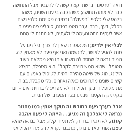
רואה "סרטים" ברשת. קצת קשה לי להסביר אבל התחושה
כבר לא אותה תחושה; משהו כבה בי עם השנים, משהו
בלהט שלי כלפיי "הפעולה" ובמידה מסוימת כלפי נשים
בכלל, דעך, כבה, עבר מטמורפוזה, סובלימציה פנימית
אשר לעתים נוחה ונעימה לי ולעתים, לא נותנת לי מנוח.
לגלי אין ילדים;
היא אומרת שאין לה צורך בילדים על
מנת להגיע לאושר, להגשמה ואני אף פעם לא מאמין לה.
תמיד נראה לי שחסר לה משהו אותו היא ממלאת בעוד
מטופל "שהיא ממש חייבת לקבל"; היא מטפלת בתטא
הילינג, סוג של שיטה מהירה יחסית לטיפול באנשים עם
קשיים שונים מתחומים כאלה ואחרים. גלי מקבלת בבית
את מטופליה ובסך הכול זה לא מפריע לי בהווית היום – יום
בקליניקה הקטנה שבנינו בצד המערבי של הבית.
אבל בערך פעם בחודש זה תוקף אותי; כמו מחזור
(נראה לי אצלכן) זה מגיע . . הייתה לי פעם אהבה
קטנה
, לא תמיד ברורה, לא תמיד קלה, אבל כנראה שהיא
עיצבה אותי כאדם בוגר, מתבגר נקרא לזה, אחרי הכול אני