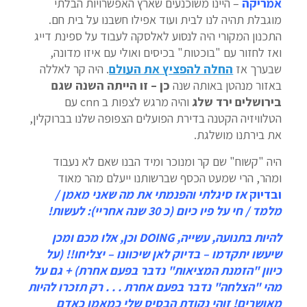
אמריקה
– היינו משוכנעים שארץ האפשרויות הבלתי
מוגבלת תהיה לנו לבית ועוד אפילו חשבנו על בית חם.
התכנון המקורי היה לנסוע לאלסקה לעבוד על ספינת דייג
ואז לחזור עם "בוכטות" בכיסים ואולי עם איזו מדונה,
שבערך אז
החלה להפציץ את העולם
. היה קר לאללה
באזור מנהטן באותה שנה
כן – זו הייתה השנה שגם
בירושלים ירד שלג
והיה מרגש לצפות ב cnn עם
הטלוויזיה הקטנה בדירת הפועלים הצפופה שלנו בברוקלין,
את בירתנו מושלגת.
היה "קשוח" שם קר ומנוכר ומיד הבנו שאם לא נעבוד
ומהר, הרי שמעט הכסף שברשותנו ייעלם מהר מאוד
ובדיוק
אז סיגלתי והפנמתי את מה שאני מאמן /
מלמד / חי על פיו כיום (כ 30 שנה אחריי): לעשות!
להיות בתנועה, עשייה, DOING וכן, אלו מכם ומכן
שיעשו יתקדמו – בדיוק לאן
שיכוונו – יצליחו!!
(על
כיוון
"הזמנת המציאות" נדבר בפעם אחרת) + גם על
מהי "הצלחה" נדבר בפעם אחרת . . . רק תזכרו להיות
מאושרים! זוהי נקודת הבסיס שלי כמאמן כאדם