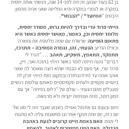
בן 62 בעוד שבוע; זה היה לפני 14 שנה, פגשתי אותה יחסית
במקרה או לגמרי במקרה והיא החליטה שאני אהיה מהמון
היבטים "
המיועד" / "הנבחר".
הייתי פרוד טרי ובדרך להיות גרוש, מסודר יחסית,
מלומד יחסית וכן, כאמור, מאושר יחסית כאשר היא
פתאום הופיעה
: שרשרת עם שמה מלטפת את צווארה
וכאילו הודיע:
הגעתי, זהו, נגמרה המסיבה – תתרכז,
תתמקד, תתאמץ, תשקיע, תאהב
. . . "תגיד לי
דברים" נהגה הייתה לומר כאשר הייתי בתוכה ואני, זיין,
פרוד טרי, אף פעם לא הבנתי שהיא רוצה שאומר לה שאני
אוהב אותה עד הירח ובחזרה ובמקום זאת הייתי זורק לה
ביטויים סקסיים ולעתים סקסיסטיים מאותם עולמות רגשיים
מוגבלים מהם הגעתי – עולם של "כלום בפיתה" אך עם
המון רוטב, פוזה ועטיפות יקרות ולא מרגשות.
היום ובעצם גם אתמול ואפילו בשבוע שעבר היה לי סוג של
יום כזה, יום שזה תוקף אותי ובו מחשבות עליה לא נותנות
לי מנוח.
האם באמת היינו קרובים לגעת באהבה
הגדולה, האם היינו ממשיכים לאהוב, להאמין,