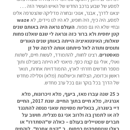
למסע של שבוע ברכב החדש של האיש העשיר הזה . . .
יצאנו לדרך, אבנר, אנוכי ובחורה מדליקה שהצטרפה אלינו
למסע. היה כיף, היה חופש, לא היו לנו ניידים, לא
waze
ובחיי שלא היו גם מפות.
העולם נראה היה באותם שנים
קטן יחסית ולא ברור כזה ונראה לי שגם שאלנו פחות
שאלות; האינטואיציה הייתה באותן שנים האורים
ותומים ותודה לאל פיתחנו אותה לרמה של זן
מאסטרים.
רצינו לחוות, להתמודד, לעשות חיים, לשתות
ואולי, אולי גם קצת כסף. מיאמי לא הייתה בשבילנו ותוך
מספר חודשים חזרתי לארץ, התמודדויות אחרות, תואר
ראשון וכדומה, הצלחות וכישלונות (מלא) וסלילה מחדש
של הדרך בכל בוקר וגם בכל ערב מחדש.
כ 25 שנה עברו מאז, ביעף, מלא זיכרונות, מלא
אנרגיה, מלא חיים בתוך החיים. שנת 2017, החיים
דיי בשגרה, בנאליות מסוימת שאני מנסה להתנגד
לה או לתמרן בה ולרוב אני גם מצליח. חושב על
חברים שמטיילים בעולם – כאלה ש"הסתדרו" או
כאלו שמסתפקים בפחות, ב "קצת אחרת", לוקחים