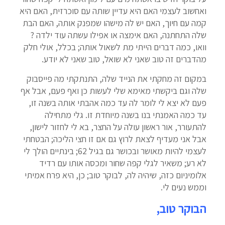
ואחשוב לעצמי האם היא עדיין שותה עם סוכרזית, האם היא
קמה עם חיוך, האם יש לה מישהו שמפנק אותה, האם הבת
שלה התחתנה, האם אימצה או אפילו עשתה עוד ילדה ?
וואו, כמה דברים הייתי מת לשאול אותה; בכלל, אולי חלק
מהדברים זה טוב שאני לא שואל, טוב שאני לא יודע.
במקום זה מחקתי את הנייד שלה, התנתקתי מה פייסבוק
שלה וגם ביקשתי מאימא שלי לעשות כן ואף פעם, אבל אף
פעם לא יצא לי לומר לה עד כמה אהבתי אותה בשנה זו,
עד כמה האמנתי בנו בשנה מיוחדת זו. גלי מתחילה
להתעורר, אור ראשון עולה על החצר, בא לי לחזור לישון,
אבל אני מעדיף לצאת לרוץ גם אם זו חצי הליכה; הבטחתי
לעצמי להיות מאושר ובכושר גם בגיל 62; בינתיים הולך לי
לא רע; משאיר לגלי קפה שחור ומכסה אותו עם רדיד
אלומיניום כזה, שיהיה לה, לבוקר טוב; כן, היא פרח אמיתי
וממש נעים לי.
הבוקר טוב,