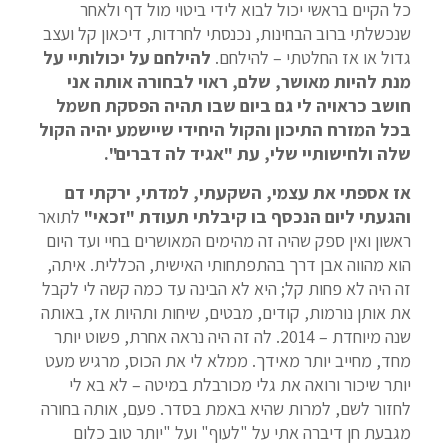
כל הקיים בראשי יכול לבוא לידי ביטוי מול דף ולאחר
שנכשלתי ברוב הבחינות, נכנסתי לחרדות, דיכאון קל ועצב
גדול או אז החלטתי – להילחם.
להילחם על יכולותיי על
מנת להיות מאושר, שלם, ראוי לבחורה אותה אני
חושב כראויה לי גם ביום שבו תהיה הפסקת חשמל
בכל המזרח התיכון והקול היחידי שיישמע יהיה הקול
שלה ולחישותיי שלי, עת "אגיד לה דברים".
אז אספתי את עצמי, השקעתי, למדתי, ירקתי דם
והגעתי ליום הנכסף בו קיבלתי תעודת "זכאי"
לתואר
ראשון ואין ספק שהיה זה מהימים המאושרים בחיי ועד היום
הוא מהווה אבן דרך בהתפתחותי האישית, הכללית. איתה,
זה היה לא פחות קל; היא לא הבינה עד כמה קשה לי לקבל
את אותן נורמות, קודים, מבטים, שיחות ותהיות אז, באותה
שנה מיוחדת – 2014. לה זה היה נראה אחרת, פשוט יותר
מחד, מחייב יותר מאידך. ממלא לי את הכוס, מרגיש מעט
יותר שיכור ורואה את גלי מכורבלת במיטה – לא בא לי
לחזור לשם, למרות שהיא באמת בסדר. פעם, אותה בחורה
מגבעת חן דיברה אתי על "לעוף" ועל "יותר טוב כלום