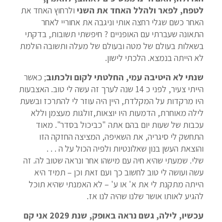
לטפח, לפאר ולהלל האחד את השני
ולרחוץ האחד את
האחר כשם שגלי רחצה אותי וניגבה את אחוריי לאחר
התאונה שעברתי עם האופניים ? חיפשתי תשובות, בדקתי
בשאלות בעולם של מטה ובעולם של מעלה ותשובה הולמת
לא הייתה בנמצא. הלכתי לישון.
שנתי לא היטיבה עמי, החלטתי לקום ולכתוב
; כאשר
הייתי צעיר, לפני כ 14 שנה לערך זה עשה לי טוב. האצבעות
היו מרקדות על המקלדת, היין היה עוזר לי להתרכז ובשעת
לילה מאוחרת, הדמעות היו יוצאות,זולגות מעצמן וללא
עכבות של שעות יום בהם אתה "כביכול בסדר". מאוד
התחשק לי סיגריה, את השאיפה, המציצה החזקה הזו
והוצאת העשן בנון שאלונטיות ולפיה הכול על ה . . .
שלי. שמעתי שהיא חיה עם מישהו אחר ונראה שטוב לה. זה
עשה ועושה לי טוב לחשוב כך ועם זאת וכן – תמיד היא
הייתה מתקנת לי את א' או ע' – לא האמנתי שהיא תוכל
להגיע לאותו אושר שלנו שהיה לנו אז.
עכשיו, לילה, גשם נראה באופק, שנת 2029 אני קם