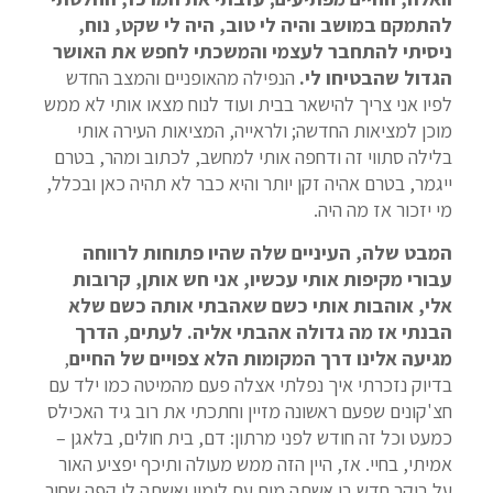
להתמקם במושב והיה לי טוב, היה לי שקט, נוח,
ניסיתי להתחבר לעצמי והמשכתי לחפש את האושר
הגדול שהבטיחו לי.
הנפילה מהאופניים והמצב החדש
לפיו אני צריך להישאר בבית ועוד לנוח מצאו אותי לא ממש
מוכן למציאות החדשה; ולראייה, המציאות העירה אותי
בלילה סתווי זה ודחפה אותי למחשב, לכתוב ומהר, בטרם
ייגמר, בטרם אהיה זקן יותר והיא כבר לא תהיה כאן ובכלל,
מי יזכור אז מה היה.
המבט שלה, העיניים שלה שהיו פתוחות לרווחה
עבורי מקיפות אותי עכשיו, אני חש אותן, קרובות
אלי, אוהבות אותי כשם שאהבתי אותה כשם שלא
הבנתי אז מה גדולה אהבתי אליה. לעתים, הדרך
מגיעה אלינו דרך המקומות הלא צפויים של החיים
,
בדיוק נזכרתי איך נפלתי אצלה פעם מהמיטה כמו ילד עם
חצ'קונים שפעם ראשונה מזיין וחתכתי את רוב גיד האכילס
כמעט וכל זה חודש לפני מרתון: דם, בית חולים, בלאגן –
אמיתי, בחיי. אז, היין הזה ממש מעולה ותיכף יפציע האור
על בוקר חדש בו אשתה מים עם לימון ואשתה לי קפה שחור