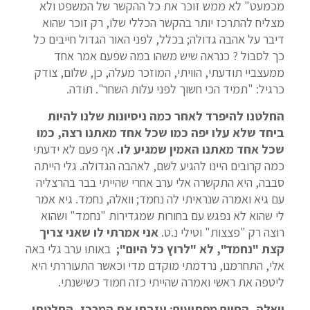
מכמעט" לא ממש זוכר את כל ההקשר של המשפט ולא
מצליח להתרכז יותר בהקשר הכללי שלו, רק זוכר שהוא
דיבר על אהבה גדולה; בכלל, לפני האור הגדול חייבים כל
כך לסבול ? כנראה שיש משהו במה שפעם אמר אחד
ממעצביי תודעתי, הוויתי, המוזכר מעלה, כן, שלום, צודק
כרגיל: "תמיד הכי חשוך לפני עלות השחר". תודה.
החלטנו להיפרד לאחר כמה ניסיונות שלנו להיות
ביחד שלא עלו יפה כמו שכל אחד מאתנו רצה, כמו
שכל אחד מאתנו האמין שמגיע לו.
אף פעם לא ידעתי
כמה קרובים היינו להגיע לשם, לאהבה הגדולה. גלי הייתה
סבבה, היא התקשרה אלי ערב אחרי שהייתי בבר בהרצליה
עם גיא ואמרה שנראיתי לה נחמד; וואלה, נחמד. גיא אמר
לי שהוא לא נפגש עם בחורות שמגדירות "נחמד" ושהוא
רוצה רק "פצצות" וטילי נ.ט.
אני אמרתי לו שאני צריך
קצת "נחמד", לא "לרוץ כל היום";
באותו ערב גלי באה
אלי, התחרמנו, נרדמתי מוקדם מדי וכאשר התעוררתי היא
ליטפה את ראשי ואמרה שהייתי כזה חמוד כשישנתי.
וואלה, החיים מפתיעים;
עזבתי את המרכז, החלטתי