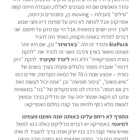
נהדר והאנשים שם היו מגניבים לאללה; העבודה הייתה קשה
"טילים" (הובלות – moving כן, פסנתרים וכדומה,
אמריקה) אבל לפחות לא היינו על ספינת דייג וחצי שבוע
לערך היינו ישנים במשאית אבל היי עם מזגן על חימום. שני
דברים למדתי באותה תקופה; האחד היה להגיד
6ixPack
ותמיד זה היה "
באדוויזר
" וכן, שם היא יותר
טעימה מאשר בארץ והדבר השני זה להכיר את "להקת
כוורת האמריקאית" הלא היא
לינרד סקינרד
. להקת "רוק
דרומי" שעברה מספר גלגולים ופעלה בערך בשנים של
כוורת – אמצע שנות ה 70 של המאה הקודמת; שירים כמו
"איש פשוט", "ציפור חופשיה" וכן "אתה יכול לעשות זאת
רק אם תנסה" הדהדו לנו מהרמקולים של "בוז" במשאיות
ונתנו לנו תקווה שמחר יהיה עוד יום מדליק בניכר ונמשיך
לעשות מלא כסף ולהיות עוד קצת בחלום האמריקאי.
החורף לא ריחם עלינו באותה שנה ושמנו פעמינו
למיאמי
. באמריקה יש דברים מדליקים כאלה כמו למשל
שאיש עשיר קונה רכב בניו יורק ואתה צריך להעביר לו אותו
למיאמי נניח וכך, הסקנו שמיאמי היא בחירה טובה ויצאנו