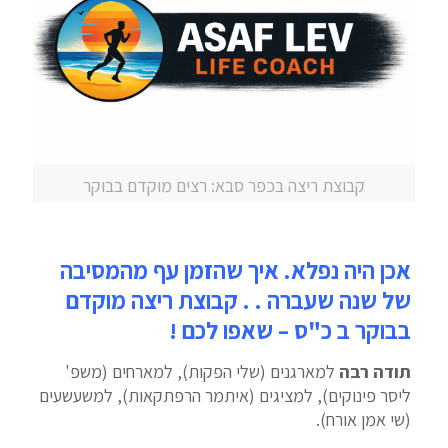
קבוצת ריצה בכפר סבא: רצים מוקדם בבוקר
אכן היה נפלא. איך שהזמן עף מהמסיבה
של שנה שעברה
. . קבוצת ריצה מוקדם
בבוקר ב כ"ס – שאפו לכם !
תודה רבה
למארגנים (שלי הפקות), למארחים (משפ'
ליסר פינוקים), למציגים (איתמר הרפתקאות), למשעשעים
(שי אמן אורח).