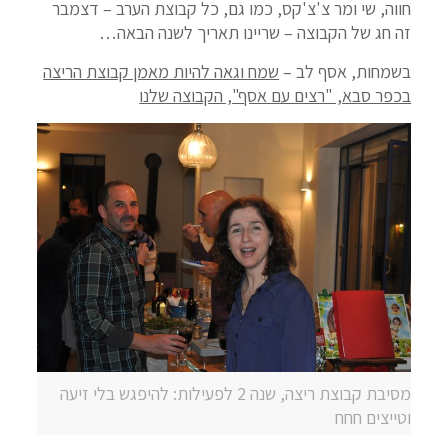
חווה, שי ומר צ'צ'קס, כמו גם, כל קבוצת הערב – דצמבר
זה חג של הקבוצה – שריינו תאריך לשנה הבאה…
בשמחות, אסף לב –
שמח וגאה להיות מאמן קבוצת הריצה
בכפר סבא, "רצים עם אסף", הקבוצה שלנו
מסיבת קבוצת ריצה, שנה 2 לפעילות: להיפגש בלי זיעה
וטייצים חחח