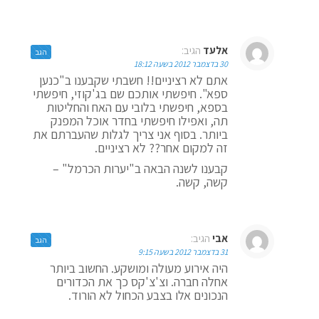
אלעד
הגיב:
הגב
30 בדצמבר 2012 בשעה 18:12
אתם לא רציניים!! חשבתי שקבענו ב"כנען
ספא". חיפשתי אותכם שם בג'קוזי, חיפשתי
בספא, חיפשתי בלובי עם האח והחליטות
תה, ואפילו חיפשתי בחדר אוכל המפנק
ביותר. בסוף אני צריך לגלות שהעברתם את
זה למקום אחר?? לא רציניים.
קבענו לשנה הבאה ב"יערות הכרמל" –
קשה, קשה.
אבי
הגיב:
הגב
31 בדצמבר 2012 בשעה 9:15
היה אירוע מעולה ומושקע. החשוב ביותר
אחלה חברה. וצ'צ'קס כך את הכדורים
הנכונים אלו בצבע הכחול לא הורוד.