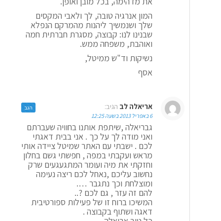
את מדהימה, בכל מובן ואופן.
המון אנרגיה טובה, לך ולאבי המקסים
שלך ושנמשיך ליהנות מהמרקם הנפלא
שבנינו לנו: קבוצה, מסגרת חברתית חמה
ואוהבת, משפחה ממש.
נשיקות וד"ש ממיטל,
אסף
אריאלה לב
הגיב:
הגב
6 באפריל 2013 בשעה 12:25
גבריאלה ,שיתפת אותנו בחוויה שעברתם
ואני מודה לך על כך . אני בבית דאגתי
לכם . ישבתי עם האתר שמיטל ציידה אותי
מראש ועקבתי במפה , חפשתי גשם בחלון
וחזקתי את מיה ועומר המתגעגעים שרק
נחשוב עליכם ,נאחל לכם ריצה נעימה
ומוצלחת וכך נתגבר ….
להם זה עזר , גם לכם ?..
המשיכו ברוח זו של פעילות ספורטיבית
דאגה ושתוף בקבוצה .
כל טוב אריאלה