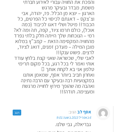
והפכת את החוויה עבורי לאירוע חברתי
משמח, מבדר ובעיקר מרגש
הארגון – יוצא מן הכלל. פז, יהודה, אבי
וצ'צקס – דאגתם לכיסוי כל הפרטים, כל
הכבוד!! מיטל ושלי דאגו לכיבוד (כמה
אוכל), כולם תרמו ציוד, קפה, תה ומה לא?
רמי – הנוכחות שלך הייתה חלק בלתי נפרד
מהחוויה המקסימה הזאת – קמב"ץ במלוא
מובן המילה – מעדכן זמנים, דואג לציוד,
לרצים. פשוט ענק!!!
לאבי שלי, שכשראה שאני קצת בלחץ עודד
אותי ואמר לי בכל רגע, בכל מקום תרימי
טלפון אני בא לקחת אותך 
ואחרון חביב ביותר אסף, שמאמן אותנו
במקצועיות רבה ובעיקר עם הרבה נתינה
ואהבה מה שהופך מירוץ לחוייה מרגשת
ומעצימה. תודה!!!
אסף לב
הגיב:
הגב
6 באפריל 2013 בשעה 9:01
גבריאלה, גבי שלנו.