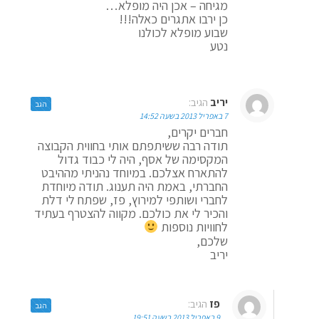
מגיחה – אכן היה מופלא…
כן ירבו אתגרים כאלה!!!
שבוע מופלא לכולנו
נטע
יריב
הגיב:
הגב
7 באפריל 2013 בשעה 14:52
חברים יקרים,
תודה רבה ששיתפתם אותי בחווית הקבוצה
המקסימה של אסף, היה לי כבוד גדול
להתארח אצלכם. במיוחד נהניתי מההיבט
החברתי, באמת היה תענוג. תודה מיוחדת
לחברי ושותפי למירוץ, פז, שפתח לי דלת
והכיר לי את כולכם. מקווה להצטרף בעתיד
לחוויות נוספות
שלכם,
יריב
פז
הגיב:
הגב
9 באפריל 2013 בשעה 19:51