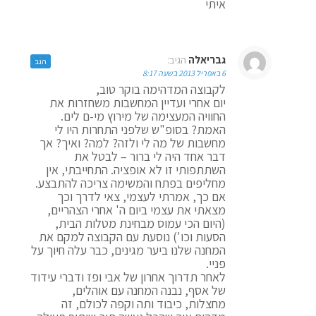
איתי
גבריאלה
הגיב:
הגב
6 באפריל 2013 בשעה 8:17
לקבוצה המדהימה בוקר טוב,
יום אחרי ועדיין המחשבות משחזרות את
החוויה המעצימה של מירוץ מי-ם לים.
האמת? בסופ"ש שלפני התחרות היו לי
מחשבות של מה לי ולזה? למה? ואיך? אך
דבר אחד היה לי ברור – לבטל את
השתתפותי זו לא אופציה. התחייבתי, אין
מחליפים בפתח והמשימה צריכה להתבצע.
אם כך, אמרתי לעצמי, צאי לדרך וכך
מצאתי את עצמי ביום ה' אחרי הצהריים,
(היום הכי עמוס מבחינת מטלות הבית,
הסעות וכו') נוסעת עם הקבוצה למקם את
המחנה שלנו ביער מגינים, כבר עלה חיוך על
פניי.
לאחר תדרוך אחרון של אבי ופז ודברי עידוד
של אסף, נבנה המחנה עם אוהלים,
מחצלות, כיבוד ותה וקפה לכולם, זה