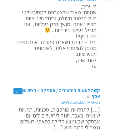
היי יריב,
שמחתי מאוד שהצטרפת למסע שלנו!
היית פרטנר מעולה, וביחד היינו צוות
מצויין: אתה- מושך חזק בעליות, ואני-
מוביל בעיקר בירידות..
היה כיייף!!
יריב – הדלת נשארת פתוחה! אתה תמיד
מוזמן להצטרף אלינו, לאימונים
ולמירוצים.
להתראות,
פז
קשה לעשות היסטוריה / אסף לב « רצים עם
הגב
אסף
הגיב:
4 באפריל 2014 בשעה 10:58
[…] לתחרויות מורכבות, טכניות, רגשיות
שעשיתי בעבר: חוזר לירושלים לים עם
אבסקר שבאמצע הלילה בפאתי ירושלים
נגמר לי הכוח והוא […]