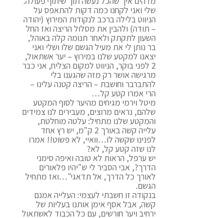
מדהים איך שהכל נעשה תוך שיתוף פעולה.
שלי ואני לקחנו כמה דקות להתאפס על
הניווט בלילה ברכב לנקודות המירוץ (יהודה
– תודה) ולהבין את מסלול הריצה ואז החל
השעון לתקתק ולאחר תנומה קלה באוהל,
בר נותן לי את מעיל הגשם שלו ושלי ואני
יצאנו למקטע שלנו במירוץ – יער אשתאול,
2 לפני בוקר, הניווט למקום הצליח, אני כבר
מרגישה אושר רק מזה שהגענו בלי
להתברבר וחושבת – הריצה קטנה עלינו –
הרי אמרו קטע קל…
מיטל וירמי מגיחים מהיער לסוף המקטע
שלהם, נראים מרוצים, מעבירים לנו צמידים
והמקטע שלנו מתחיל: עלטה מוחלטת,
עלייה קשה באורך 2 ק"מ, יש רץ אחד
לפנינו שקשה לו…וואיי, לא פשוט!! אמרו
לנו שזה קטע קל, לא?
יש ערפל, הראות לא טובה ואיפה סימני
הדרך?, אבי הסביר לי ש"יהיו פלאורים
לאורך כל הדרך, אל תדאגי"…ואז מתחיל
הגשם.
בנקודה זו חשבתי לעצמי: העלייה אמנם
קשה, אבל אסף אימן אותנו בעליות של
ירחיב ויער חורשים, עם כל הכבוד לאשתאול