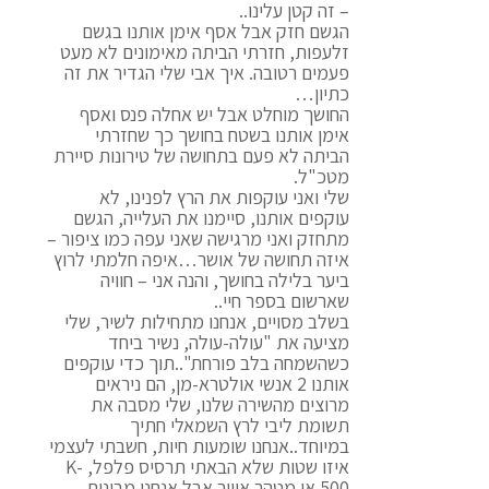
– זה קטן עלינו..
הגשם חזק אבל אסף אימן אותנו בגשם
זלעפות, חזרתי הביתה מאימונים לא מעט
פעמים רטובה. איך אבי שלי הגדיר את זה
כתיון…
החושך מוחלט אבל יש אחלה פנס ואסף
אימן אותנו בשטח בחושך כך שחזרתי
הביתה לא פעם בתחושה של טירונות סיירת
מטכ"ל.
שלי ואני עוקפות את הרץ לפנינו, לא
עוקפים אותנו, סיימנו את העלייה, הגשם
מתחזק ואני מרגישה שאני עפה כמו ציפור –
איזה תחושה של אושר…איפה חלמתי לרוץ
ביער בלילה בחושך, והנה אני – חוויה
שארשום בספר חיי..
בשלב מסויים, אנחנו מתחילות לשיר, שלי
מציעה את "עולה-עולה, נשיר ביחד
כשהשמחה בלב פורחת"..תוך כדי עוקפים
אותנו 2 אנשי אולטרא-מן, הם ניראים
מרוצים מהשירה שלנו, שלי מסבה את
תשומת ליבי לרץ השמאלי חתיך
במיוחד..אנחנו שומעות חיות, חשבתי לעצמי
איזו שטות שלא הבאתי תרסיס פלפל, K-
500 או מטהר אוויר אבל אנחנו מבינות