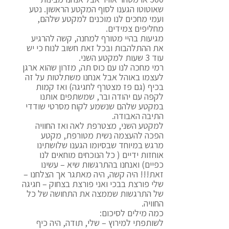
שאוטוטו הגענו לסוף המקטע הראשון. נטע
ועמי מחכים לנו מוכנים למקטע שלהם,
מחליפים צמידים.
מגיעות בהיי מטורף למחנה, קשה להרגיע
את ההתלהבות ובכל זאת חשוב לנוח כי יש
עוד 3 שעות למקטע השני.
רמי מחכה לנו עם כוס תה, מזרון שהוא ארגן
לעצמו באוהל אבל אנחנו משתלטות על זה
בכיף (גם פז מצטרף לחגיגה) ואז קמות
לקפה עם יהודה ובר, שמשתפים אותנו
במקטע שלהם שנשמע לקוח מסרטי שודדי
התיבה האבודה.
למקטע השני, מצטרפת לאה ואז החוויה
הפכה להעצמה נשית מטורפת, מקטע
מרגש במיוחד שבסיומו הגענו שלושתינו
אוחזות ידיים ( כל הנוכחים מוחאים לנו
כפיים) ואנחנו בהתרגשות שיא – עשינו
זאת!!! היה קשה, היה מאתגר אך הצלחנו –
שלי פורצת בבכי ואני פורצת בצחוק – חגיגה
של התרגשות שממצה את התחושה של כל
החוויה.
כמה מילים לסיכום:
לשותפתי למירוץ – שלי, תודה, היה כיף