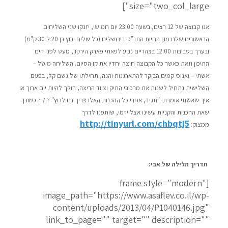
size="two_col_large"]
אנו קבוצה של 12 רצים, בשעה 23:00 יום חמישי, יזנקו שני השליחים
הראשונים שלנו מגן החיות התנ"כי בירושלים (כל שליח ירוץ בן 20 ל 30 ק"מ)
ובערך בסביבות 12:00 בצהריים נגיע לפאתי פארק הירקון, מעט לפני הים
התיכון וזאת כאשר כל הקבוצה חוצה יחדיו את קו הסיום. השליחה מיטל –
אשתי – ואנוכי קמים הבוקר להתארגנות והנה, תחילתו של גשם קל; בפעם
השלישית נתחיל לשנות את מרכיבי התיק וציוד הריצה, הולך להיות יום ארוך או
איך שאשתי אומרת: "תגיד, אחרי כל ההכנות האלו צריך גם לרוץ" ? ? ? כמובן
שאת ההכנות והקניות עשינו אצל ירמי, שותפנו לדרך
http://tinyurl.com/chbqtj5
ממצוק:
תדריך הלילה של אבי:
[frame style="modern"
image_path="https://www.asaflev.co.il/wp-
content/uploads/2013/04/P1040146.jpg"
link_to_page="" target="" description=""