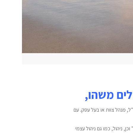
לים משהו,
ל, מנהל צוות או בעל עסק. עם
יד אהבתי את אמרתו של גוזלן ולפיה, "כדי לשרוד בישראל כל אחד צריך לפתח יכולות של טייס F 35" וכן, ניהול, כמו גם ניהול עצמי