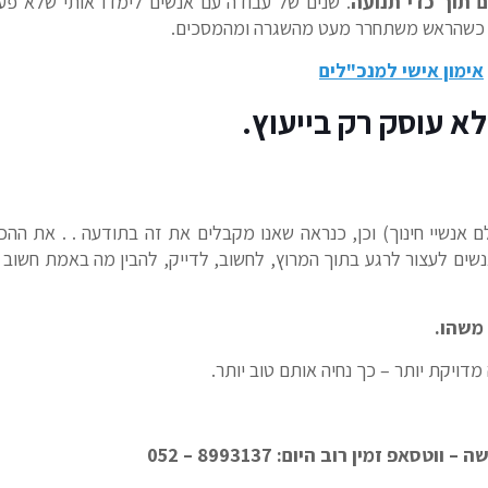
 תוך כדי תנועה
. שנים של עבודה עם אנשים לימדו אותי שלא פ
, כשהראש משתחרר מעט מהשגרה ומהמסכים.
אימון אישי למנכ"לים
לא עוסק רק בייעוץ.
 (כולם אנשיי חינוך) וכן, כנראה שאנו מקבלים את זה בתודעה . . את ה
אנשים לעצור לרגע בתוך המרוץ, לחשוב, לדייק, להבין מה באמת חשוב 
 משהו.
מדויקת יותר – כך נחיה אותם טוב יותר.
אפ זמין רוב היום: 8993137 – 052