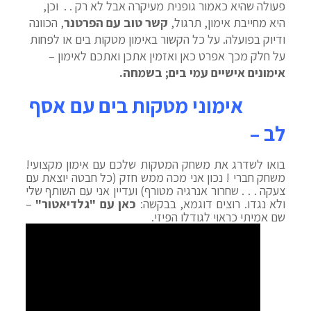
פעולה שהיא כאמור גופנית מעיקרה אבל לא רק . . וכן,
היא מחייבת אימון, תרגול,
קשר טוב עם הפרטנר
, הכוונה
ודיוק בפועלה. על כל הקשור באימון מטקות בים או לפחות
על חלק מכך אפרט כאן ואזמין אתכן ואתכם לאימון –
אימונים אישיים עמי בים; בשמחה.
אימוני מטקות בים עם אסף
לב –
בואו לשדרג את משחק המטקות שלכם עם אימון מקצועי!
משחק חברי ! נכון אני מכה ממש חזק (כל חבטה יוצאת עם
צעקה . . . שחרור אנרגיה מטורף) ועדיין אני עם השותף שלי
ולא נגדו. רוצים דוגמא, בבקשה:
כאן עם "גלדיאטור"
–
שם אמיתי כראוי לגודלו הפיזי.