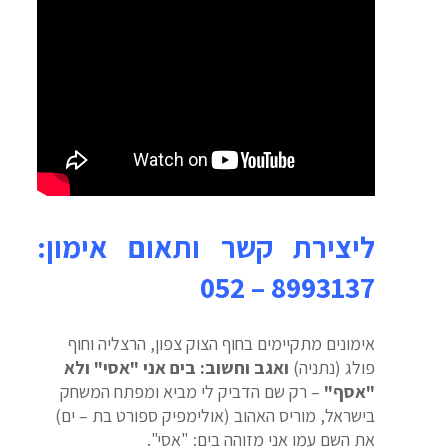
ליצירת קשר ותאום אימון:
8993137 – 052
אימונים מתקיימים בחוף הצוק צפון, הרצליה וחוף
פולג (נתניה)
ואגב וחשוב: בים אני "אסי" ולא
"אסף"
– רק שם הדביק לי מביא ומפתח המשחק
בישראל, מוריס האהוב (אולימפיק ספורט בת – ים)
את השם עמו אני מזוהה בים: "אסי".