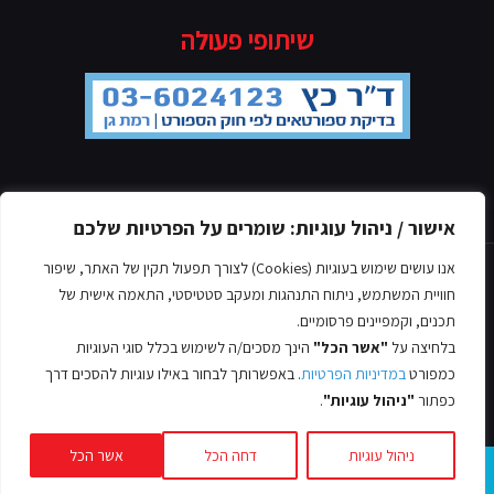
שיתופי פעולה
מדיניות הפרטיות
אישור / ניהול עוגיות: שומרים על הפרטיות שלכם
אנו עושים שימוש בעוגיות (Cookies) לצורך תפעול תקין של האתר, שיפור
חוויית המשתמש, ניתוח התנהגות ומעקב סטטיסטי, התאמה אישית של
תכנים, וקמפיינים פרסומיים.
בלחיצה על
"אשר הכל"
הינך מסכים/ה לשימוש בכלל סוגי העוגיות
© כל הזכויות שמורות אסף לב, 2022
כמפורט
במדיניות הפרטיות
. באפשרותך לבחור באילו עוגיות להסכים דרך
עיצוב ובניית אתרים -
כפתור
"ניהול עוגיות"
.
ניהול עוגיות
דחה הכל
אשר הכל