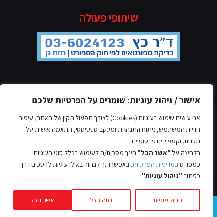
שיתופי פעולה
מדיניות הפרטיות
אישור / ניהול עוגיות: שומרים על הפרטיות שלכם
אנו עושים שימוש בעוגיות (Cookies) לצורך תפעול תקין של האתר, שיפור
חוויית המשתמש, ניתוח התנהגות ומעקב סטטיסטי, התאמה אישית של
תכנים, וקמפיינים פרסומיים.
בלחיצה על
"אשר הכל"
הינך מסכים/ה לשימוש בכלל סוגי העוגיות
© כל הזכויות שמורות אסף לב, 2022
כמפורט
במדיניות הפרטיות
. באפשרותך לבחור באילו עוגיות להסכים דרך
עיצוב ובניית אתרים -
כפתור
"ניהול עוגיות"
.
ניהול עוגיות
דחה הכל
אשר הכל