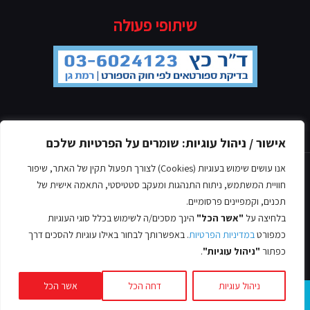
שיתופי פעולה
מדיניות הפרטיות
אישור / ניהול עוגיות: שומרים על הפרטיות שלכם
אנו עושים שימוש בעוגיות (Cookies) לצורך תפעול תקין של האתר, שיפור
חוויית המשתמש, ניתוח התנהגות ומעקב סטטיסטי, התאמה אישית של
תכנים, וקמפיינים פרסומיים.
בלחיצה על
"אשר הכל"
הינך מסכים/ה לשימוש בכלל סוגי העוגיות
© כל הזכויות שמורות אסף לב, 2022
כמפורט
במדיניות הפרטיות
. באפשרותך לבחור באילו עוגיות להסכים דרך
עיצוב ובניית אתרים -
כפתור
"ניהול עוגיות"
.
ניהול עוגיות
דחה הכל
אשר הכל