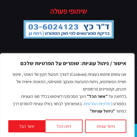
שיתופי פעולה
מדיניות הפרטיות
אישור / ניהול עוגיות: שומרים על הפרטיות שלכם
אנו עושים שימוש בעוגיות (Cookies) לצורך תפעול תקין של האתר, שיפור
חוויית המשתמש, ניתוח התנהגות ומעקב סטטיסטי, התאמה אישית של
תכנים, וקמפיינים פרסומיים.
בלחיצה על
"אשר הכל"
הינך מסכים/ה לשימוש בכלל סוגי העוגיות
© כל הזכויות שמורות אסף לב, 2022
כמפורט
במדיניות הפרטיות
. באפשרותך לבחור באילו עוגיות להסכים דרך
עיצוב ובניית אתרים -
כפתור
"ניהול עוגיות"
.
ניהול עוגיות
דחה הכל
אשר הכל