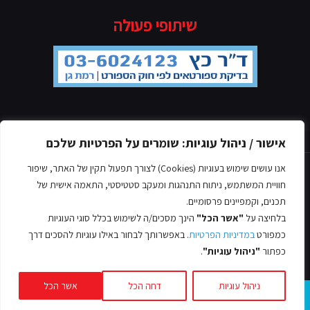
שיתופי פעולה
מדיניות הפרטיות
אישור / ניהול עוגיות: שומרים על הפרטיות שלכם
אנו עושים שימוש בעוגיות (Cookies) לצורך תפעול תקין של האתר, שיפור
חוויית המשתמש, ניתוח התנהגות ומעקב סטטיסטי, התאמה אישית של
תכנים, וקמפיינים פרסומיים.
בלחיצה על
"אשר הכל"
הינך מסכים/ה לשימוש בכלל סוגי העוגיות
© כל הזכויות שמורות אסף לב, 2022
כמפורט
במדיניות הפרטיות
. באפשרותך לבחור באילו עוגיות להסכים דרך
עיצוב ובניית אתרים -
כפתור
"ניהול עוגיות"
.
ניהול עוגיות
דחה הכל
אשר הכל